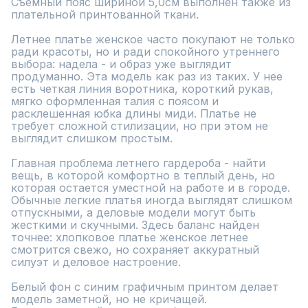
Съемный пояс шириной 5,0см выполнен также из 
плательной принтованной ткани.

Летнее платье женское часто покупают не только 
ради красоты, но и ради спокойного утреннего 
выбора: надела - и образ уже выглядит 
продуманно. Эта модель как раз из таких. У нее 
есть четкая линия воротника, короткий рукав, 
мягко оформленная талия с поясом и 
расклешенная юбка длины миди. Платье не 
требует сложной стилизации, но при этом не 
выглядит слишком простым.

Главная проблема летнего гардероба - найти 
вещь, в которой комфортно в теплый день, но 
которая остается уместной на работе и в городе. 
Обычные легкие платья иногда выглядят слишком 
отпускными, а деловые модели могут быть 
жесткими и скучными. Здесь баланс найден 
точнее: хлопковое платье женское летнее 
смотрится свежо, но сохраняет аккуратный 
силуэт и деловое настроение.

Белый фон с синим графичным принтом делает 
модель заметной, но не кричащей. 