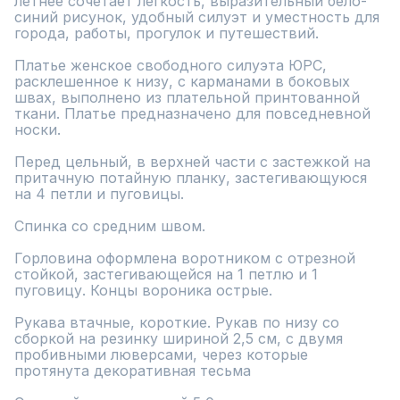
летнее сочетает легкость, выразительный бело-
синий рисунок, удобный силуэт и уместность для 
города, работы, прогулок и путешествий.

Платье женское свободного силуэта ЮРС, 
расклешенное к низу, с карманами в боковых 
швах, выполнено из плательной принтованной 
ткани. Платье предназначено для повседневной 
носки.

Перед цельный, в верхней части с застежкой на 
притачную потайную планку, застегивающуюся 
на 4 петли и пуговицы.

Спинка со средним швом. 

Горловина оформлена воротником с отрезной 
стойкой, застегивающейся на 1 петлю и 1 
пуговицу. Концы вороника острые.

Рукава втачные, короткие. Рукав по низу со 
сборкой на резинку шириной 2,5 см, с двумя 
пробивными люверсами, через которые 
протянута декоративная тесьма
