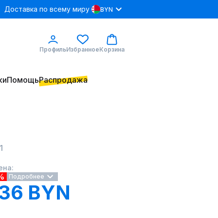
Доставка по всему миру
BYN
Профиль
Избранное
Корзина
ки
Помощь
Распродажа
1
ена:
%
Подробнее
.36 BYN