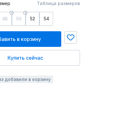
змер
Таблица размеров
48
50
52
54
авить в корзину
Купить сейчас
аз добавили в корзину