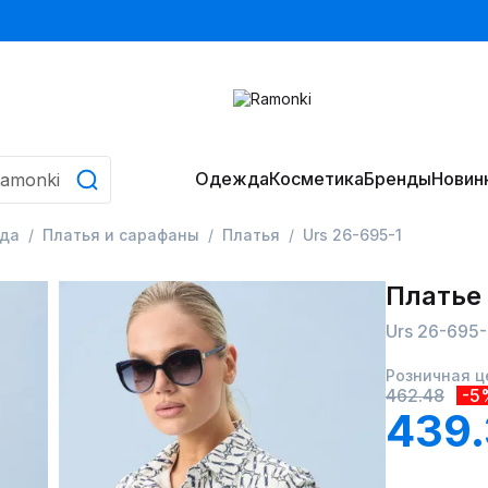
Одежда
Косметика
Бренды
Новин
да
Платья и сарафаны
Платья
Urs 26-695-1
Платье
Urs 26-695-
Розничная ц
462.48
-5
439