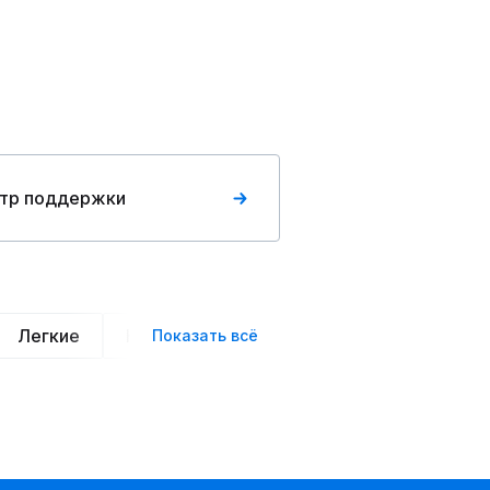
тр поддержки
Легкие
Нарядные
Деловой стиль
Вече
Показать всё