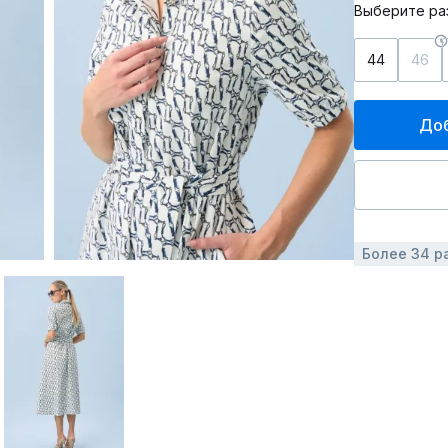
Выберите ра
44
46
Доб
Более 34 р