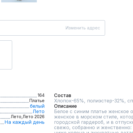
Изменить адрес
Состав
164
Хлопок-65%, полиэстер-32%, с
Платье
белый
Описание
Лето
Белое с синим платье женское о
женское в морском стиле, котор
Лето,
Лето 2026
На каждый день
городской гардероб, и в отпуск
свежо, собранно и женственно: 
ниже колена и аккуратные дета