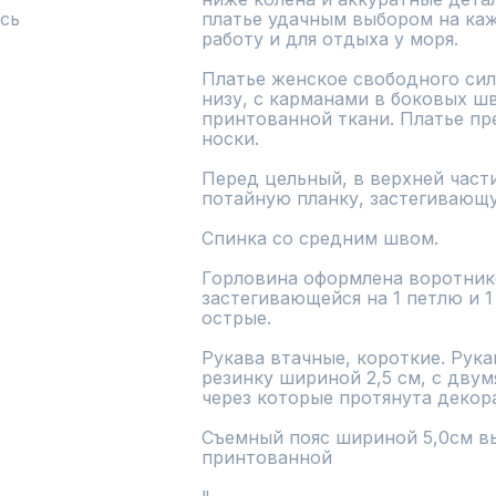
сь
платье удачным выбором на кажд
работу и для отдыха у моря.

Платье женское свободного сил
низу, с карманами в боковых шв
принтованной ткани. Платье пр
носки.

Перед цельный, в верхней части
потайную планку, застегивающую
Спинка со средним швом. 

Горловина оформлена воротнико
застегивающейся на 1 петлю и 1
острые.

Рукава втачные, короткие. Рукав
резинку шириной 2,5 см, с дву
через которые протянута декора
Съемный пояс шириной 5,0см вы
принтованной
