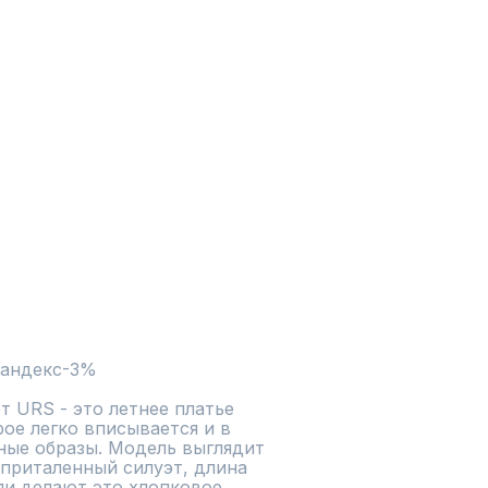
пандекс-3%
т URS - это летнее платье 
ое легко вписывается и в 
ные образы. Модель выглядит 
приталенный силуэт, длина 
ли делают это хлопковое 