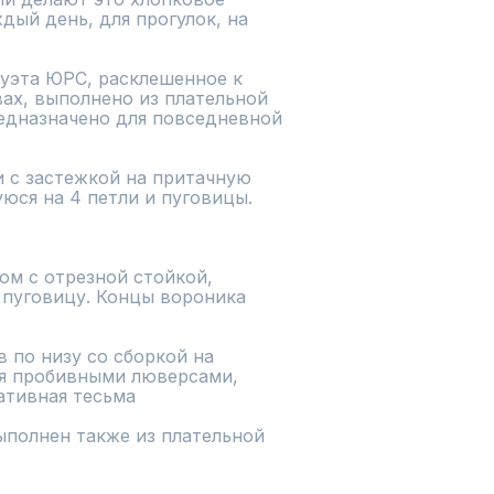
ый день, для прогулок, на 
уэта ЮРС, расклешенное к 
ах, выполнено из плательной 
едназначено для повседневной 
 с застежкой на притачную 
ся на 4 петли и пуговицы.

м с отрезной стойкой, 
 пуговицу. Концы вороника 
 по низу со сборкой на 
мя пробивными люверсами, 
тивная тесьма

полнен также из плательной 