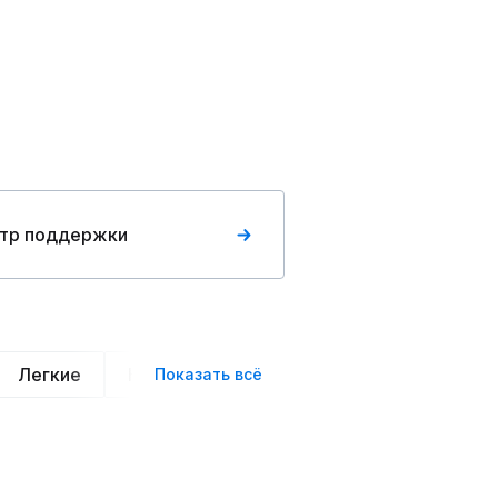
тр поддержки
Легкие
Нарядные
Деловой стиль
Вече
Показать всё