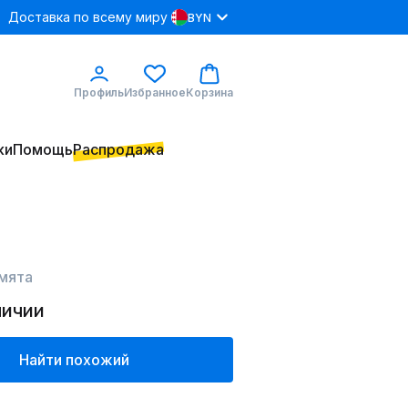
Доставка по всему миру
BYN
Профиль
Избранное
Корзина
ки
Помощь
Распродажа
мята
личии
Найти похожий