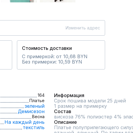
Изменить адрес
Стоимость доставки
С примеркой: от 10,68 BYN
Без примерки: 10,59 BYN
Информация
164
Срок пошива модели 25 дней
Платье
зеленый
1 размер на примерку
Демисезон
Состав
вискоза 76% полиэстер 4% эла
Весна
На каждый день
Описание
текстиль
Платье полуприлегающего силуэт
втачной, длинный. По талии вта