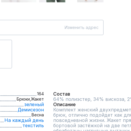
Изменить адрес
Состав
164
64% полиэстер, 34% вискоза, 2
Брюки,
Жакет
зеленый
Описание
Демисезон
Комплект женский двухпредметн
брюк, отлично подойдет как для 
Весна
На каждый день
повседневной жизни. Жакет пря
текстиль
бортовой застёжкой на две петл
обработаны нагрудные вытачки,