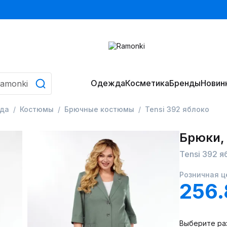
Одежда
Косметика
Бренды
Новин
да
Костюмы
Брючные костюмы
Tensi 392 яблоко
Брюки,
Tensi 392 я
Розничная ц
256.
Выберите ра