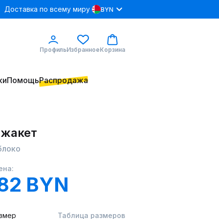
Доставка по всему миру
BYN
Профиль
Избранное
Корзина
ки
Помощь
Распродажа
 жакет
блоко
ена:
82 BYN
змер
Таблица размеров