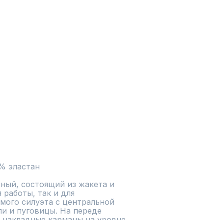
% эластан
ый, состоящий из жакета и 
работы, так и для 
мого силуэта с центральной 
и и пуговицы. На переде 
 накладные карманы на уровне 