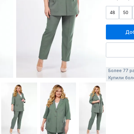
48
50
Доб
Более 77 р
Купили бол