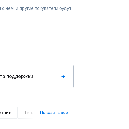
 о нём, и другие покупатели будут
тр поддержки
етние
Теплые
Легкие
Деловой стиль
Показать всё