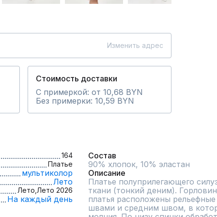
Изменить адрес
Стоимость доставки
С примеркой: от 10,68 BYN
Без примерки: 10,59 BYN
Состав
164
Платье
мультиколор
Описание
Лето
Платье полуприлегающего силуэ
ткани (тонкий деним). Горловина
Лето,
Лето 2026
На каждый день
платья расположены рельефные 
швами и средним швом, в котор
молния. По низу спинки обработ