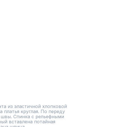
та из эластичной хлопковой 
 платья круглая. По переду 
швы. Спинка с рельефными 
ый вставлена потайная 
ана шлица.
