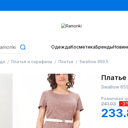
Одежда
Косметика
Бренды
Новин
да
Платья и сарафаны
Платья
Swallow 659.5
Платье
Swallow 659
Розничная ц
241.03
-3
233.