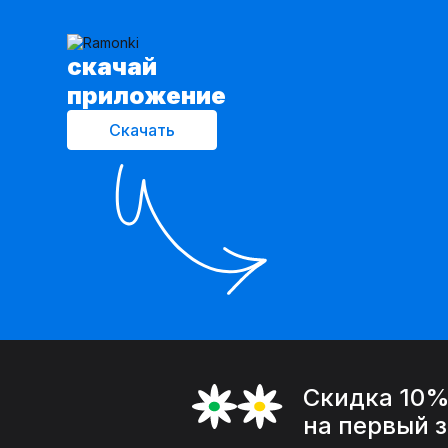
cкачай
приложение
Скачать
Скидка 10
на первый 