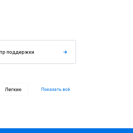
тр поддержки
Легкие
Нарядные
Деловой стиль
Вече
Показать всё