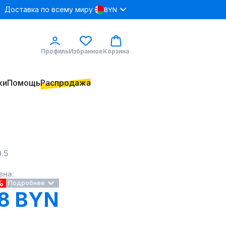
Доставка по всему миру
BYN
Профиль
Избранное
Корзина
ки
Помощь
Распродажа
.5
ена:
%
Подробнее
8 BYN