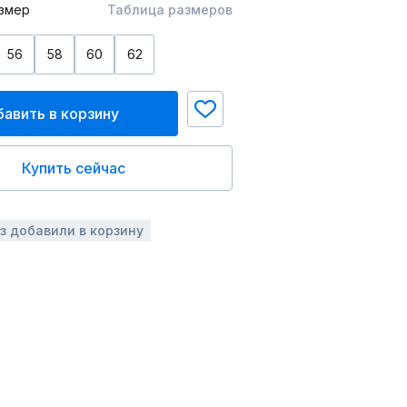
змер
Таблица размеров
56
58
60
62
авить в корзину
Купить сейчас
аз добавили в корзину