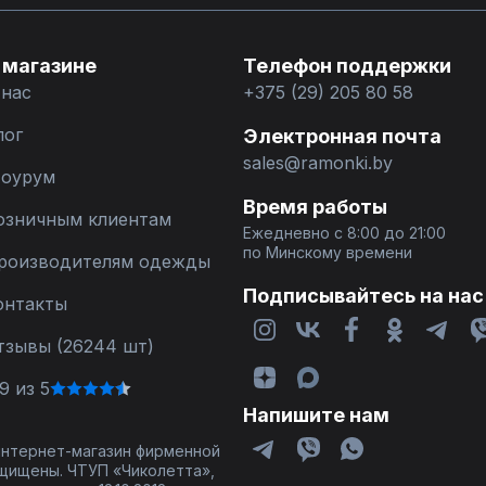
 магазине
Телефон поддержки
 нас
+375 (29) 205 80 58
лог
Электронная почта
sales@ramonki.by
оурум
Время работы
озничным клиентам
Ежедневно с 8:00 до 21:00
по Минскому времени
роизводителям одежды
Подписывайтесь на нас
онтакты
тзывы (26244 шт)
9 из 5
Напишите нам
 интернет-магазин фирменной
щищены. ЧТУП «Чиколетта»,