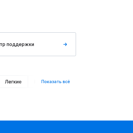
тр поддержки
Легкие
Нарядные
Деловой стиль
Вече
Показать всё