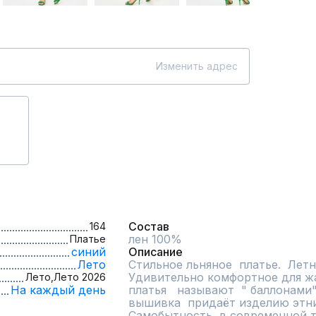
Изменить адрес
Состав
164
лен 100%
Платье
синий
Описание
Лето
Стильное льняное  платье.  Летн
Удивительно комфортное для жар
Лето,
Лето 2026
На каждый день
платья   называют  " баллонами"
вышивка  придаёт изделию этни
Самобытность  в современной 