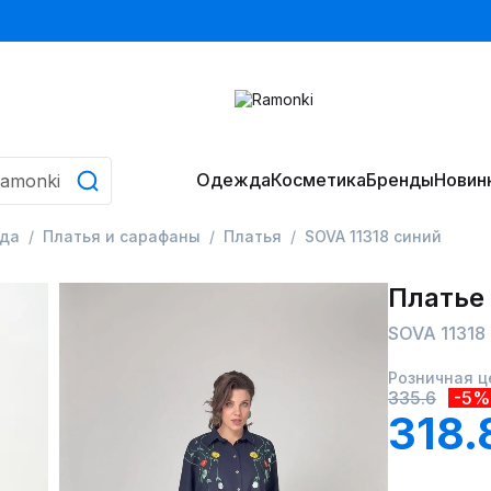
Одежда
Косметика
Бренды
Новин
да
Платья и сарафаны
Платья
SOVA 11318 синий
Платье
SOVA 11318
Розничная ц
335.6
-5%
318.