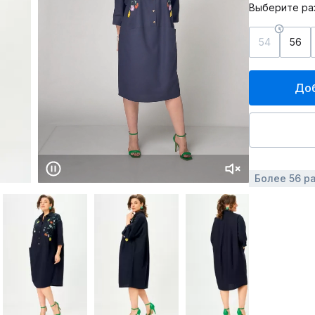
Выберите ра
54
56
Доб
Более 56 р