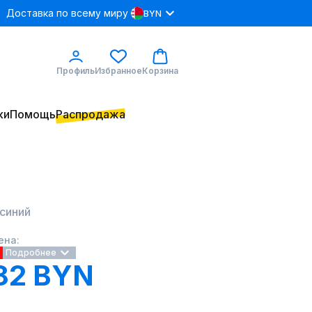
Доставка по всему миру
BYN
Профиль
Избранное
Корзина
ки
Помощь
Распродажа
 синий
ена:
Подробнее
82 BYN