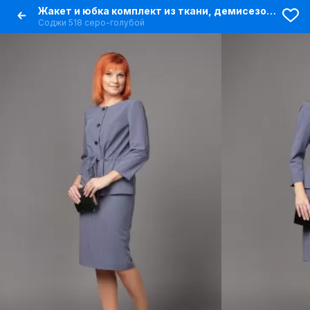
Жакет и юбка комплект из ткани, демисезон, деловой стиль
Соджи 518 серо-голубой