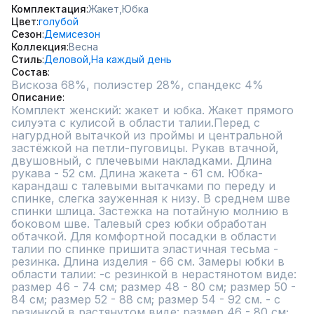
Комплектация
Жакет,
Юбка
Цвет
голубой
Сезон
Демисезон
Коллекция
Весна
Стиль
Деловой,
На каждый день
Состав
Вискоза 68%, полиэстер 28%, спандекс 4%
Описание
Комплект женский: жакет и юбка. Жакет прямого 
силуэта с кулисой в области талии.Перед с 
нагурдной вытачкой из проймы и центральной 
застёжкой на петли-пуговицы. Рукав втачной, 
двушовный, с плечевыми накладками. Длина 
рукава - 52 см. Длина жакета - 61 см. Юбка-
карандаш с талевыми вытачками по переду и 
спинке, слегка зауженная к низу. В среднем шве 
спинки шлица. Застежка на потайную молнию в 
боковом шве. Талевый срез юбки обработан 
обтачкой. Для комфортной посадки в области 
талии по спинке пришита эластичная тесьма - 
резинка. Длина изделия - 66 см. Замеры юбки в 
области талии: -с резинкой в нерастянотом виде: 
размер 46 - 74 см; размер 48 - 80 см; размер 50 - 
84 см; размер 52 - 88 см; размер 54 - 92 см. - с 
резинкой в растянутом виде: размер 46 - 80 см; 