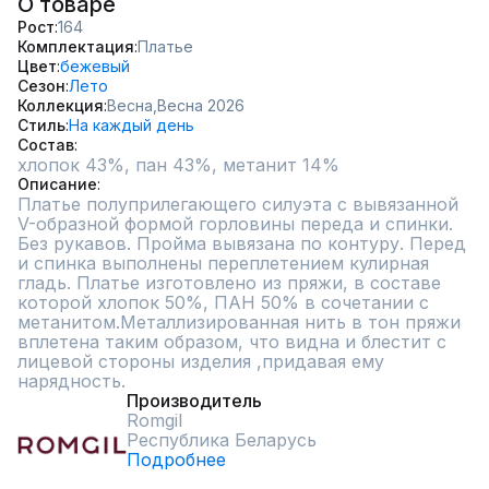
О товаре
Рост
164
Комплектация
Платье
Цвет
бежевый
Сезон
Лето
Коллекция
Весна,
Весна 2026
Стиль
На каждый день
Состав
хлопок 43%, пан 43%, метанит 14%
Описание
Платье полуприлегающего силуэта с вывязанной 
V-образной формой горловины переда и спинки. 
Без рукавов. Пройма вывязана по контуру. Перед 
и спинка выполнены переплетением кулирная 
гладь. Платье изготовлено из пряжи, в составе 
которой хлопок 50%, ПАН 50% в сочетании с 
метанитом.Металлизированная нить в тон пряжи 
вплетена таким образом, что видна и блестит с 
лицевой стороны изделия ,придавая ему 
нарядность.
Производитель
Romgil
Республика Беларусь
Подробнее