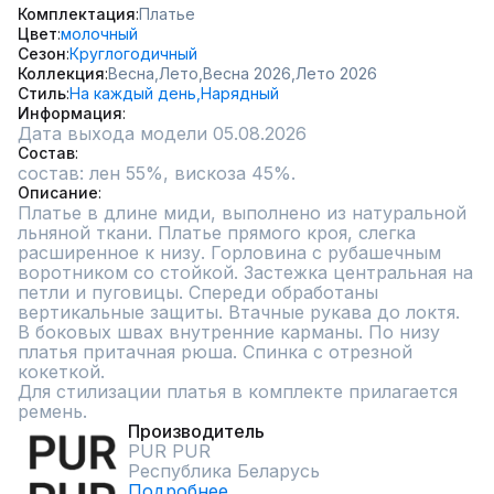
Комплектация
Платье
Цвет
молочный
Сезон
Круглогодичный
Коллекция
Весна,
Лето,
Весна 2026,
Лето 2026
Стиль
На каждый день,
Нарядный
Информация
Дата выхода модели 05.08.2026
Состав
состав: лен 55%, вискоза 45%.
Описание
Платье в длине миди, выполнено из натуральной 
льняной ткани. Платье прямого кроя, слегка 
расширенное к низу. Горловина с рубашечным 
воротником со стойкой. Застежка центральная на 
петли и пуговицы. Спереди обработаны 
вертикальные защиты. Втачные рукава до локтя. 
В боковых швах внутренние карманы. По низу 
платья притачная рюша. Спинка с отрезной 
кокеткой.

Для стилизации платья в комплекте прилагается 
ремень.
Производитель
PUR PUR
Республика Беларусь
Подробнее