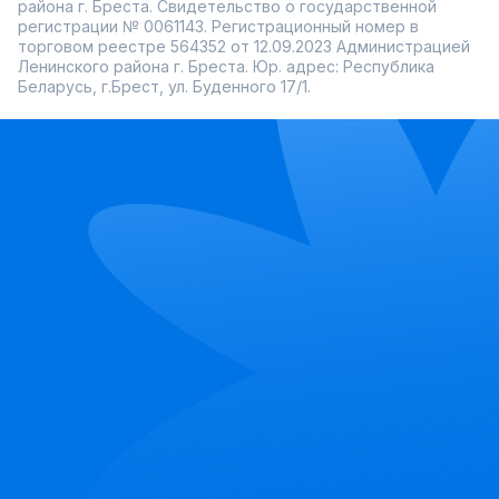
района г. Бреста. Свидетельство о государственной
регистрации № 0061143. Регистрационный номер в
торговом реестре 564352 от 12.09.2023 Администрацией
Ленинского района г. Бреста. Юр. адрес: Республика
Беларусь, г.Брест, ул. Буденного 17/1.