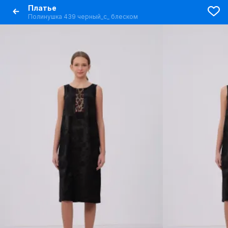
Платье
Полинушка 439 черный_с_ блеском