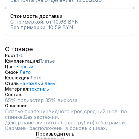
Белпочта (на отделение): 19.08.2026
Стоимость доставки
С примеркой: от 10,68 BYN
Без примерки: 10,59 BYN
О товаре
Рост
170
Комплектация
Платье
Цвет
черный
Сезон
Лето
Коллекция
Лето
Стиль
На каждый день
Материал
текстиль
Состав
65% полиэстер 35% вискоза
Описание
Платье трапециевидного кроя,средний шов  по 
спинке.Без застёжки.                                                                       
Декор:пайетки питон ( цвет рубин) с бахрамой .                     
Карманы расположены в боковых швах.
Производитель