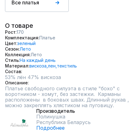
Все платья
О товаре
Рост
170
Комплектация
Платье
Цвет
зеленый
Сезон
Лето
Коллекция
Лето
Стиль
На каждый день
Материал
вискоза,
лен,
текстиль
Состав
53% лён 47% вискоза
Описание
Платье свободного силуэта в стиле "бохо" с 
воротником - хомут, без застежки.  Карманы 
расположены  в боковых швах. Длинный рукав , 
можно закреплять хлястиком на пуговицу.
Производитель
Полинушка
Республика Беларусь
Подробнее