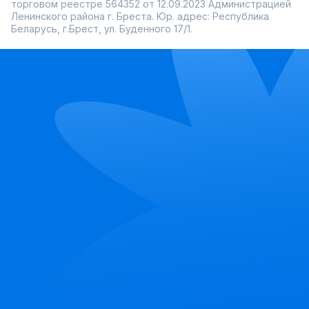
торговом реестре 564352 от 12.09.2023 Администрацией
Ленинского района г. Бреста. Юр. адрес: Республика
Беларусь, г.Брест, ул. Буденного 17/1.