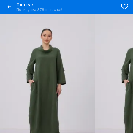
Платье
Полинушка 378лв лесной