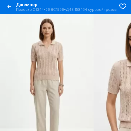
Джемпер
Полесье С1344-26 6С1596-Д43 158,164 суровый+розовый_мра