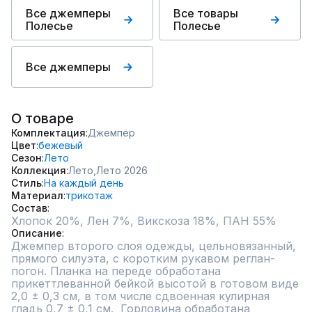
Все джемперы
Все товары
Полесье
Полесье
Все джемперы
О товаре
Комплектация
Джемпер
Цвет
бежевый
Сезон
Лето
Коллекция
Лето,
Лето 2026
Стиль
На каждый день
Материал
трикотаж
Состав
Хлопок 20%, Лен 7%, Викскоза 18%, ПАН 55%
Описание
Джемпер второго слоя одежды, цельновязанный, 
прямого силуэта, с коротким рукавом реглан-
погон. Планка на переде обработана  
прикеттлеванной бейкой высотой в готовом виде 
2,0 ± 0,3 см, в том числе сдвоенная кулирная 
гладь 0,7 ± 0,1 см.  Горловина обработана 