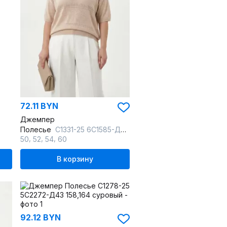
72.11 BYN
Джемпер
Полесье
С1331-25 6С1585-Д43 158,164 суровый+розовый_мрамор
,
,
,
50
52
54
60
В корзину
92.12 BYN