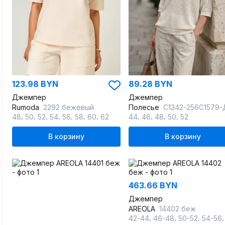
123.98 BYN
89.28 BYN
Джемпер
Джемпер
Rumoda
2292 бежевый
Полесье
С1342-256С1579-Д43 158,164 суров
,
,
,
,
,
,
,
,
,
,
,
48
50
52
54
56
58
60
62
44
46
48
50
52
В корзину
В корзину
463.66 BYN
Джемпер
AREOLA
14402 беж
,
,
,
42-44
46-48
50-52
54-56