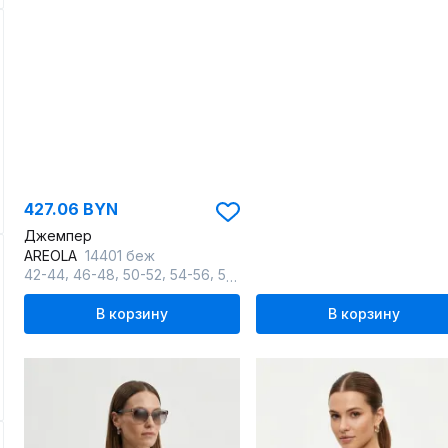
427.06 BYN
Джемпер
AREOLA
14401 беж
,
,
,
,
42-44
46-48
50-52
54-56
58-60
В корзину
В корзину