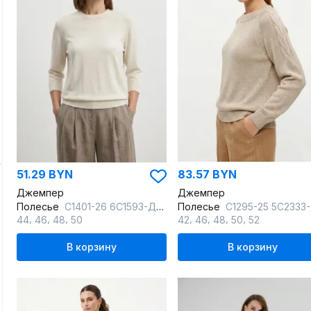
51.29 BYN
83.57 BYN
Джемпер
Джемпер
Полесье
С1401-26 6С1593-Д43 158,164 суровый
Полесье
С1295-25 5С2333-Д43 158,164 сафари+сур
,
,
,
,
,
,
,
44
46
48
50
42
46
48
50
52
В корзину
В корзину