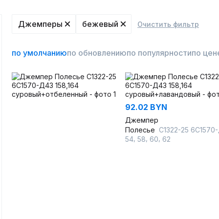
Джемперы
бежевый
Очистить фильтр
по умолчанию
по обновлению
по популярности
по цен
92.02 BYN
Джемпер
Полесье
С1322-25 6С1570-Д43 158,164 суровый+лаванд
,
,
,
54
58
60
62