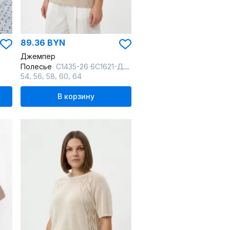
89.36 BYN
Джемпер
Полесье
С1435-26 6С1621-Д43 170,176 суровый+античный_белый
,
,
,
,
54
56
58
60
64
В корзину