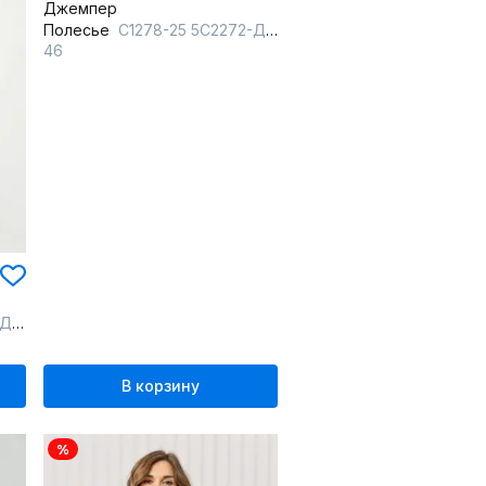
Джемпер
Полесье
С1278-25 5С2272-Д43 158,164 суровый
46
овый
В корзину
%