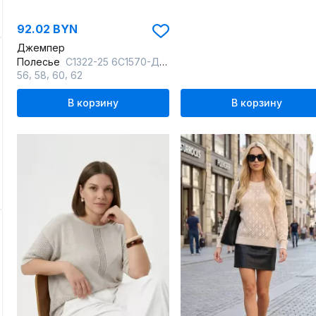
92.02 BYN
Джемпер
Полесье
С1322-25 6С1570-Д43 158,164 суровый+отбеленный
,
,
,
56
58
60
62
В корзину
В корзину