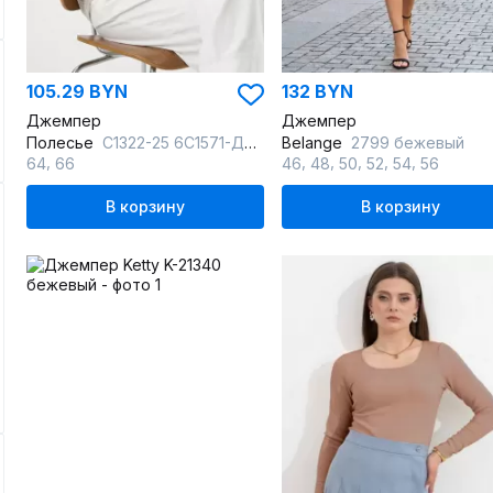
105.29 BYN
132 BYN
Джемпер
Джемпер
Полесье
С1322-25 6С1571-Д43 170,176 суровый+лавандовый
Belange
2799 бежевый
,
,
,
,
,
,
64
66
46
48
50
52
54
56
В корзину
В корзину