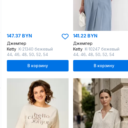
147.37 BYN
141.22 BYN
Джемпер
Джемпер
Ketty
K-21340 бежевый
Ketty
K-10247 бежевый
,
,
,
,
,
,
,
,
,
,
44
46
48
50
52
54
44
46
48
50
52
54
В корзину
В корзину