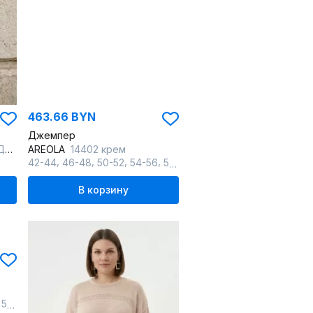
463.66 BYN
Джемпер
ый
AREOLA
14402 крем
,
,
,
,
42-44
46-48
50-52
54-56
58-60
В корзину
,
58-60