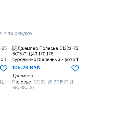
е ↑
по скидке
105.29 BYN
Джемпер
овый
Полесье
С1322-25 6С1571-Д43 170,176 суровый+отбеленный
,
,
66
68
70