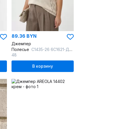
89.36 BYN
Джемпер
Полесье
С1435-26 6С1621-Д43 170,176 отбеленный+суровый
48
В корзину