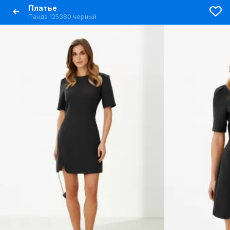
Платье
Панда 125380 черный