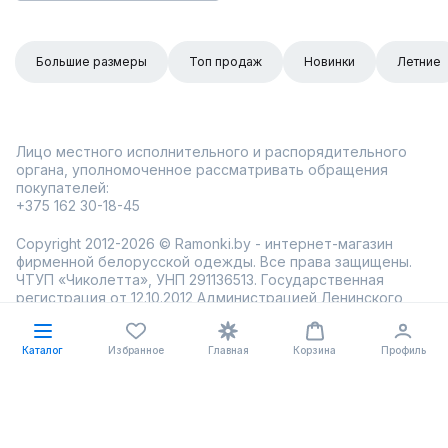
Большие размеры
Топ продаж
Новинки
Летние
Лицо местного исполнительного и распорядительного
органа, уполномоченное рассматривать обращения
покупателей:
+375 162 30-18-45
Copyright 2012-2026 © Ramonki.by - интернет-магазин
фирменной белорусской одежды. Все права защищены.
ЧТУП «Чиколетта», УНП 291136513. Государственная
регистрация от 12.10.2012 Администрацией Ленинского
района г. Бреста. Свидетельство о государственной
регистрации № 0061143. Регистрационный номер в
торговом реестре 564352 от 12.09.2023 Администрацией
Каталог
Избранное
Главная
Корзина
Профиль
Ленинского района г. Бреста. Юр. адрес: Республика
Беларусь, г.Брест, ул. Буденного 17/1.