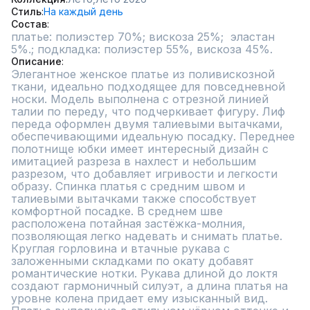
Стиль
На каждый день
Состав
платье: полиэстер 70%; вискоза 25%;  эластан 
5%.; подкладка: полиэстер 55%, вискоза 45%.
Описание
Элегантное женское платье из поливискозной 
ткани, идеально подходящее для повседневной 
носки. Модель выполнена с отрезной линией 
талии по переду, что подчеркивает фигуру. Лиф 
переда оформлен двумя талиевыми вытачками, 
обеспечивающими идеальную посадку. Переднее 
полотнище юбки имеет интересный дизайн с 
имитацией разреза в нахлест и небольшим 
разрезом, что добавляет игривости и легкости 
образу. Спинка платья с средним швом и 
талиевыми вытачками также способствует 
комфортной посадке. В среднем шве 
расположена потайная застёжка-молния, 
позволяющая легко надевать и снимать платье. 
Круглая горловина и втачные рукава с 
заложенными складками по окату добавят 
романтические нотки. Рукава длиной до локтя 
создают гармоничный силуэт, а длина платья на 
уровне колена придает ему изысканный вид. 