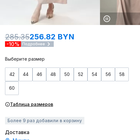
285.35
256.82 BYN
-10%
Подробнее
Выберите размер
42
44
46
48
50
52
54
56
58
60
Таблица размеров
Более 9 раз добавили в корзину
Доставка