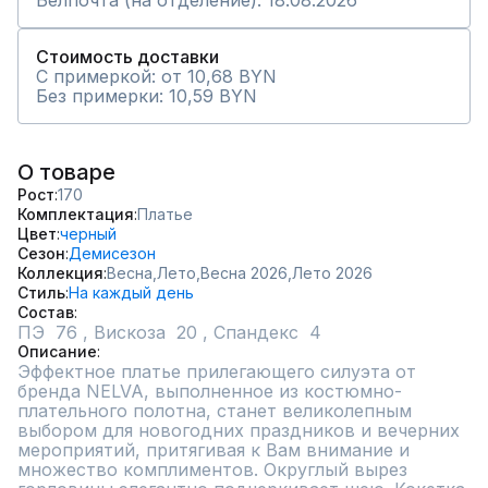
Белпочта (на отделение): 18.08.2026
Стоимость доставки
С примеркой: от 10,68 BYN
Без примерки: 10,59 BYN
О товаре
Рост
170
Комплектация
Платье
Цвет
черный
Сезон
Демисезон
Коллекция
Весна,
Лето,
Весна 2026,
Лето 2026
Стиль
На каждый день
Состав
Описание
Эффектное платье прилегающего силуэта от 
бренда NELVA, выполненное из костюмно-
плательного полотна, станет великолепным 
выбором для новогодних праздников и вечерних 
мероприятий, притягивая к Вам внимание и 
множество комплиментов. Округлый вырез 