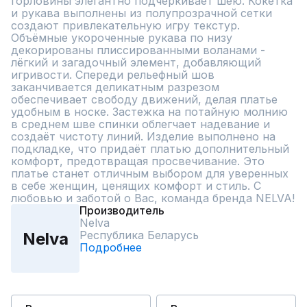
горловины элегантно подчеркивает шею. Кокетка 
и рукава выполнены из полупрозрачной сетки 
создают привлекательную игру текстур. 
Объёмные укороченные рукава по низу 
декорированы плиссированными воланами - 
лёгкий и загадочный элемент, добавляющий 
игривости. Спереди рельефный шов 
заканчивается деликатным разрезом 
обеспечивает свободу движений, делая платье 
удобным в носке. Застежка на потайную молнию 
в среднем шве спинки облегчает надевание и 
создаёт чистоту линий. Изделие выполнено на 
подкладке, что придаёт платью дополнительный 
комфорт, предотвращая просвечивание. Это 
платье станет отличным выбором для уверенных 
в себе женщин, ценящих комфорт и стиль. С 
любовью и заботой о Вас, команда бренда NELVA!
Производитель
Nelva
Республика Беларусь
Nelva
Подробнее