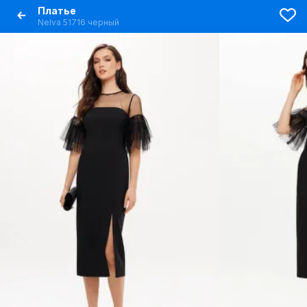
Платье
Nelva 51716 черный