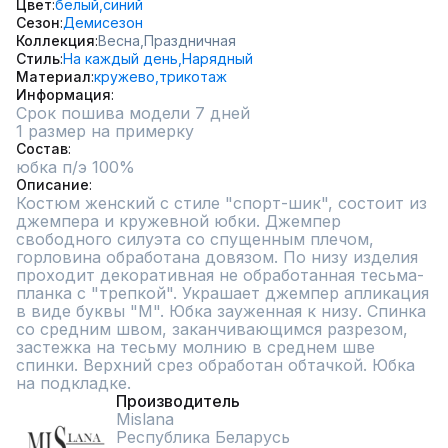
Цвет
белый,
синий
Сезон
Демисезон
Коллекция
Весна,
Праздничная
Стиль
На каждый день,
Нарядный
Материал
кружево,
трикотаж
Информация
Срок пошива модели 7 дней
1 размер на примерку
Состав
юбка п/э 100%
Описание
Костюм женский с стиле "спорт-шик", состоит из 
джемпера и кружевной юбки. Джемпер 
свободного силуэта со спущенным плечом, 
горловина обработана довязом. По низу изделия 
проходит декоративная не обработанная тесьма-
планка с "трепкой". Украшает джемпер апликация 
в виде буквы "М". Юбка зауженная к низу. Спинка 
со средним швом, заканчивающимся разрезом, 
застежка на тесьму молнию в среднем шве 
спинки. Верхний срез обработан обтачкой. Юбка 
на подкладке.
Производитель
Mislana
Республика Беларусь