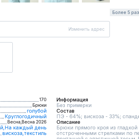
Более 5 ра
Изменить адрес
Информация
170
Без примерки
Брюки
голубой
Состав
Круглогодичный
ПЭ - 64%; вискоза - 33%; спанд
Описание
Весна,
Весна 2026
й,
На каждый день
Брюки прямого кроя из гладкой 
вискоза,
текстиль
отстроченными стрелками по пе
притачной с эластичной тесьм. 