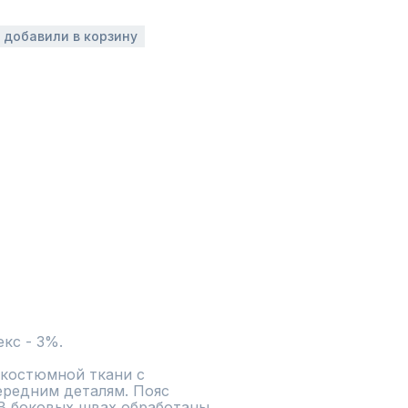
з добавили в корзину
екс - 3%.
костюмной ткани с 
редним деталям. Пояс 
В боковых швах обработаны 