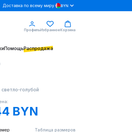
Доставка по всему миру
BYN
Профиль
Избранное
Корзина
ки
Помощь
Распродажа
й
2 светло-голубой
ена:
44 BYN
змер
Таблица размеров