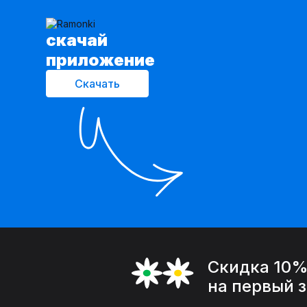
cкачай
приложение
Скачать
Скидка 10
на первый 