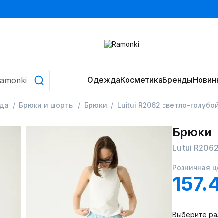
Одежда
Косметика
Бренды
Новин
да
Брюки и шорты
Брюки
Luitui R2062 светло-голубо
Брюки
Luitui R206
Розничная ц
157.
Выберите ра