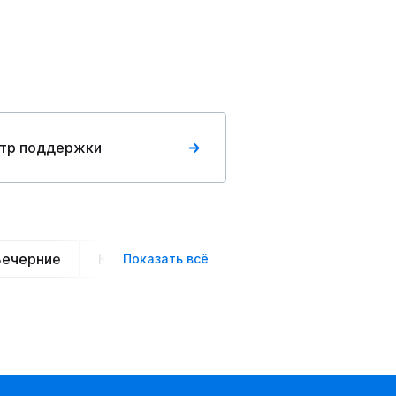
тр поддержки
Вечерние
Классические
Спортивные
Офис
Показать всё