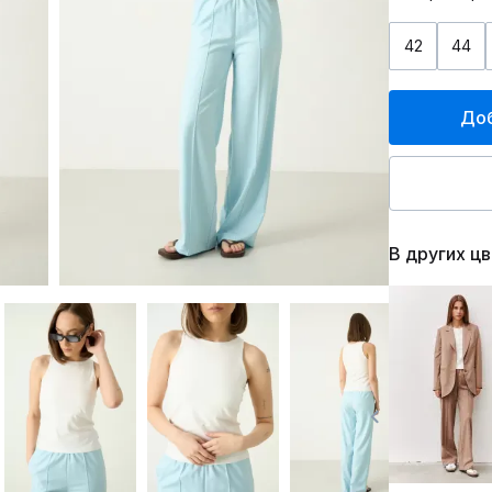
42
44
Доб
В других ц