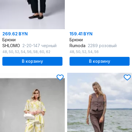
269.62 BYN
159.41 BYN
Брюки
Брюки
SHLOMO
2-20-147 черный
Rumoda
2289 розовый
48
,
50
,
52
,
54
,
56
,
58
,
60
,
62
48
,
50
,
52
,
54
,
56
В корзину
В корзину