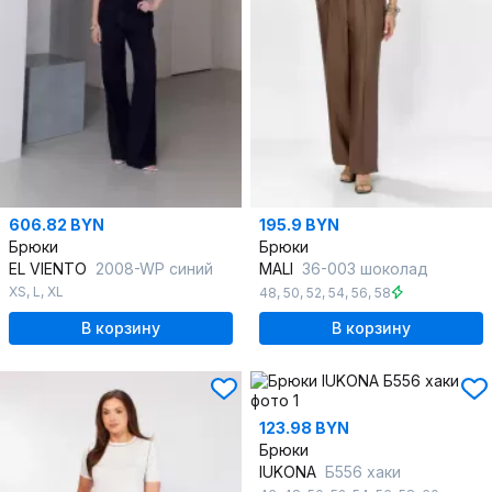
606.82 BYN
195.9 BYN
Брюки
Брюки
EL VIENTO
2008-WP синий
MALI
36-003 шоколад
XS
,
L
,
XL
48
,
50
,
52
,
54
,
56
,
58
В корзину
В корзину
123.98 BYN
Брюки
IUKONA
Б556 хаки