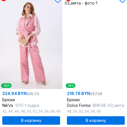
-33%
-15%
224.94 BYN
218.78 BYN
335.73
257.38
Брюки
Брюки
NikVa
970-1 пудра
Dolce Forma
BRK-BE-03_мята
42
,
44
,
46
,
48
,
50
,
52
,
54
,
56
,
58
,
60
48
,
50
,
52
,
54
,
56
,
58
В корзину
В корзину