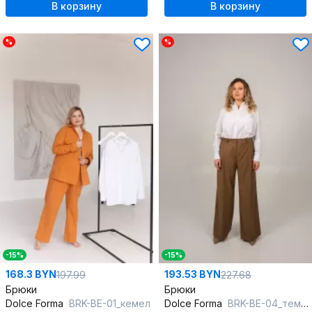
В корзину
В корзину
%
%
-15%
-15%
168.3 BYN
193.53 BYN
197.99
227.68
Брюки
Брюки
Dolce Forma
BRK-BE-01_кемел
Dolce Forma
BRK-BE-04_темный-беж