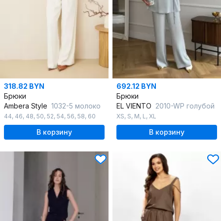
318.82 BYN
692.12 BYN
Брюки
Брюки
Ambera Style
1032-5 молоко
EL VIENTO
2010-WP голубой
44
,
46
,
48
,
50
,
52
,
54
,
56
,
58
,
60
XS
,
S
,
M
,
L
,
XL
В корзину
В корзину