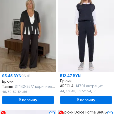
95.45 BYN
512.47 BYN
96.41
Брюки
Брюки
AREOLA
14701 антрацит
Tammi
3Т142-25/7 коричневый
44
,
46
,
48
,
50
,
52
,
54
,
56
48
,
50
,
52
,
54
,
56
В корзину
В корзину
%
%