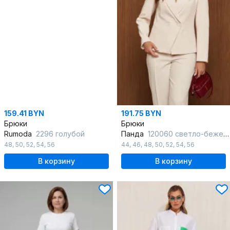
159.41 BYN
191.75 BYN
Брюки
Брюки
Rumoda
2296 голубой
Панда
120060 светло-бежевый
48
,
50
,
52
,
54
,
56
44
,
46
,
48
,
50
,
52
,
54
,
56
В корзину
В корзину