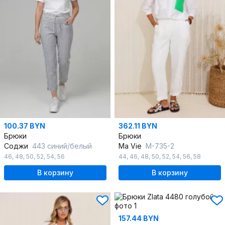
100.37 BYN
362.11 BYN
Брюки
Брюки
Соджи
443 синий/белый
Ma Vie
М-735-2
46
,
48
,
50
,
52
,
54
,
56
44
,
46
,
48
,
50
,
52
,
54
,
56
,
58
В корзину
В корзину
157.44 BYN