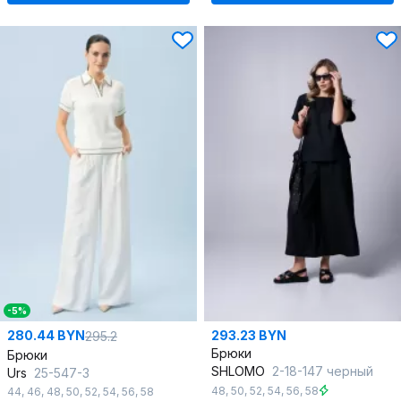
-5%
280.44 BYN
293.23 BYN
295.2
Брюки
Брюки
SHLOMO
2-18-147 черный
Urs
25-547-3
48
,
50
,
52
,
54
,
56
,
58
44
,
46
,
48
,
50
,
52
,
54
,
56
,
58