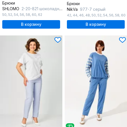
Брюки
Брюки
SHLOMO
2-20-821 шоколадный
NikVa
977-7 серый
50
,
52
,
54
,
56
,
58
,
60
,
62
42
,
44
,
46
,
48
,
50
,
52
,
54
,
56
,
58
,
60
В корзину
В корзину
-9%