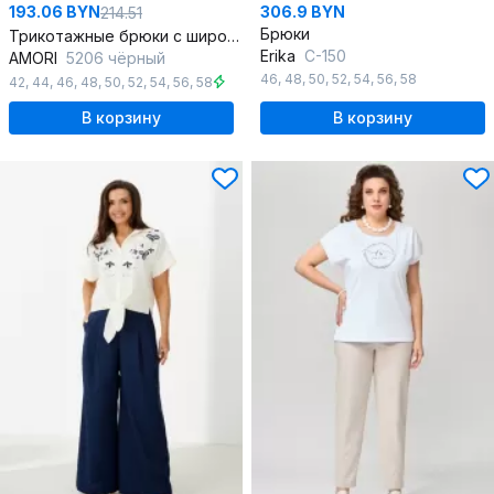
193.06 BYN
306.9 BYN
214.51
Брюки
Трикотажные брюки с широким поясом для ежедневных образов
Erika
С-150
AMORI
5206 чёрный
46
,
48
,
50
,
52
,
54
,
56
,
58
42
,
44
,
46
,
48
,
50
,
52
,
54
,
56
,
58
В корзину
В корзину