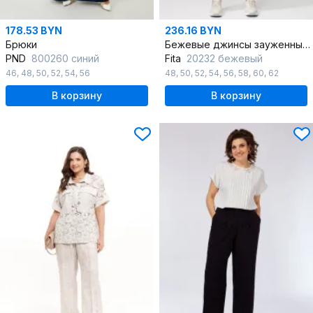
178.53 BYN
236.16 BYN
Брюки
Бежевые джинсы зауженные с карманами и застежкой
PND
800260 синий
Fita
20232 бежевый
46
,
48
,
50
,
52
,
54
,
56
48
,
50
,
52
,
54
,
56
,
58
,
60
,
62
В корзину
В корзину