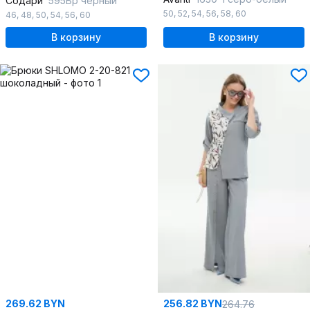
Содари
595Бр черный
50
,
52
,
54
,
56
,
58
,
60
46
,
48
,
50
,
54
,
56
,
60
В корзину
В корзину
269.62 BYN
256.82 BYN
264.76