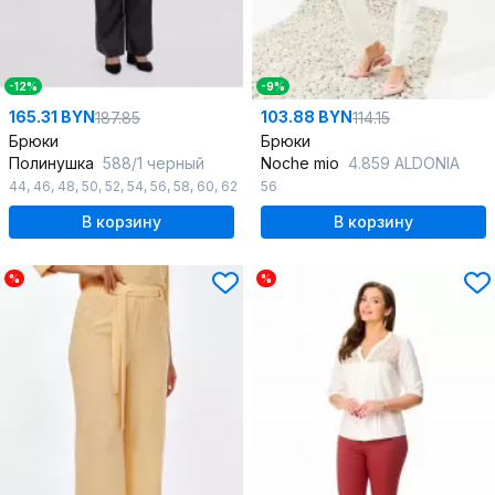
-12%
-9%
165.31 BYN
103.88 BYN
187.85
114.15
Брюки
Брюки
Полинушка
588/1 черный
Noche mio
4.859 ALDONIA
44
,
46
,
48
,
50
,
52
,
54
,
56
,
58
,
60
,
62
56
В корзину
В корзину
%
%