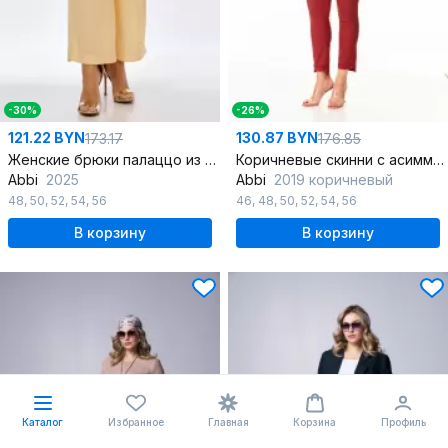
-30%
-26%
121.22 BYN
130.87 BYN
173.17
176.85
Женские брюки палаццо из текстиля с высокой посадкой
Коричневые скинни с асимметричным низом и поясом
Abbi
2025
Abbi
2019 коричневый
48
,
50
,
52
,
54
,
56
46
,
48
,
50
,
52
,
54
,
56
В корзину
В корзину
Каталог
Избранное
Главная
Корзина
Профиль