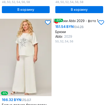
48
,
50
,
52
,
54
,
56
,
58
48
,
50
,
52
,
54
,
56
,
58
В корзину
В корзину
-22%
%
151.54 BYN
194.28
Брюки
Abbi
2029
50
,
52
,
54
,
56
-5%
166.32 BYN
175.07
Белые летние брюки палаццо из шифона с резинкой по waist