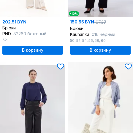
-10%
202.51 BYN
150.55 BYN
167.27
Брюки
Брюки
PND
82260 бежевый
Kauhanka
016 черный
62
50
,
52
,
54
,
56
,
58
,
60
В корзину
В корзину