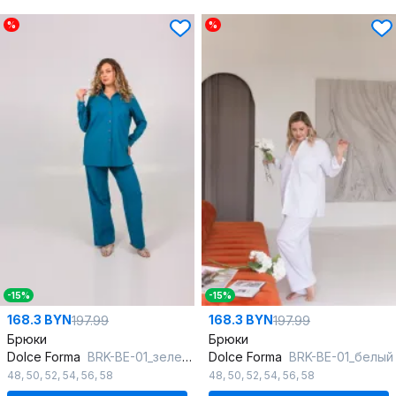
%
%
-15%
-15%
168.3 BYN
168.3 BYN
197.99
197.99
Брюки
Брюки
Dolce Forma
BRK-BE-01_зеленый
Dolce Forma
BRK-BE-01_белый
48
,
50
,
52
,
54
,
56
,
58
48
,
50
,
52
,
54
,
56
,
58