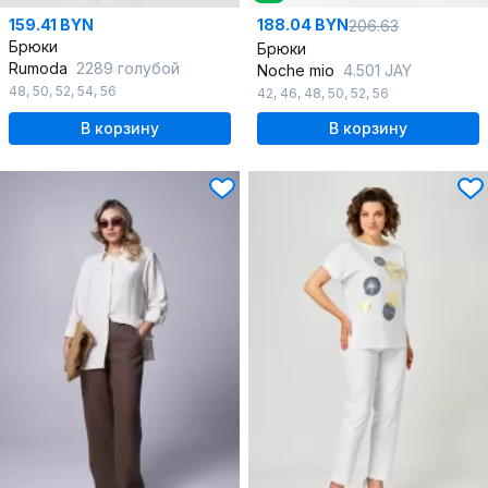
159.41 BYN
188.04 BYN
206.63
Брюки
Брюки
Rumoda
2289 голубой
Noche mio
4.501 JAY
48
,
50
,
52
,
54
,
56
42
,
46
,
48
,
50
,
52
,
56
В корзину
В корзину