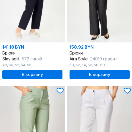
141.18 BYN
158.92 BYN
Брюки
Брюки
Slaviaelit
572 синий
Aira Style
24019 графит
48
,
50
,
52
,
54
,
56
50
,
52
,
54
,
56
,
58
,
60
В корзину
В корзину