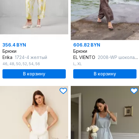
356.4 BYN
606.82 BYN
Брюки
Брюки
Erika
1724-4 желтый
EL VIENTO
2008-WP шоколадный
46
,
48
,
50
,
52
,
54
,
56
L
,
XL
В корзину
В корзину