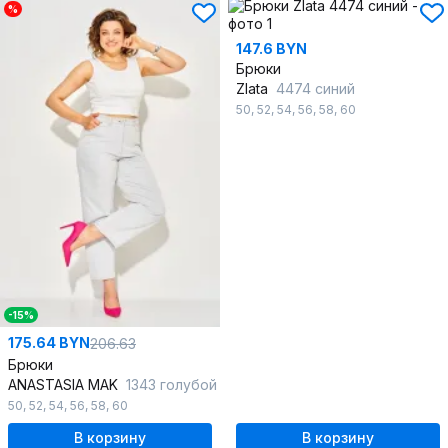
%
147.6 BYN
Брюки
Zlata
4474 синий
50
,
52
,
54
,
56
,
58
,
60
-15%
175.64 BYN
206.63
Брюки
ANASTASIA MAK
1343 голубой
50
,
52
,
54
,
56
,
58
,
60
В корзину
В корзину