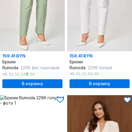
159.41 BYN
159.41 BYN
Брюки
Брюки
Rumoda
2296 фисташковый
Rumoda
2296 белый
48
,
50
,
52
,
54
,
56
48
,
50
,
52
,
54
,
56
В корзину
В корзину