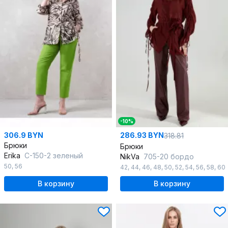
-10%
306.9 BYN
286.93 BYN
318.81
Брюки
Брюки
Erika
С-150-2 зеленый
NikVa
705-20 бордо
50
,
56
42
,
44
,
46
,
48
,
50
,
52
,
54
,
56
,
58
,
60
В корзину
В корзину