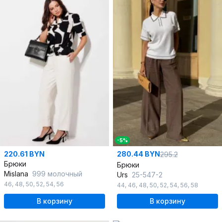
-5%
220.61 BYN
280.44 BYN
295.2
Брюки
Брюки
Mislana
999 молочный
Urs
25-547-2
46
,
48
,
50
,
52
,
54
,
56
44
,
46
,
48
,
50
,
52
,
54
,
56
,
58
В корзину
В корзину