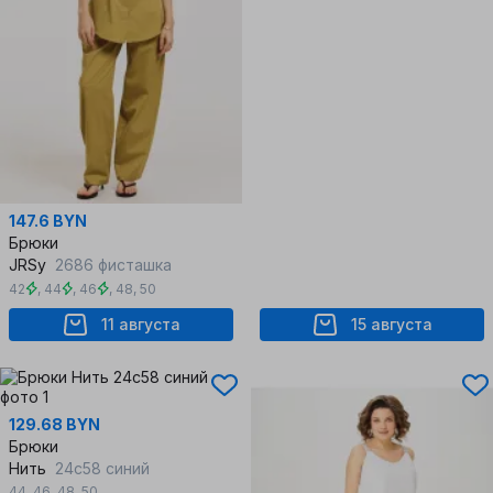
147.6 BYN
Брюки
JRSy
2686 фисташка
42
,
44
,
46
,
48
,
50
11 августа
15 августа
129.68 BYN
Брюки
Нить
24с58 синий
44
,
46
,
48
,
50