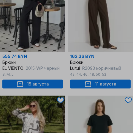
555.74 BYN
162.36 BYN
Брюки
Брюки
EL VIENTO
2015-WP черный
Luitui
R2093 коричневый
S
,
M
,
L
42
,
44
,
46
,
48
,
50
,
52
15 августа
11 августа