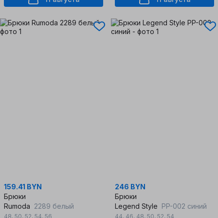
159.41 BYN
246 BYN
Брюки
Брюки
Rumoda
2289 белый
Legend Style
PP-002 синий
48
,
50
,
52
,
54
,
56
44
,
46
,
48
,
50
,
52
,
54