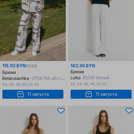
115.92 BYN
162.36 BYN
117.09
Брюки
Брюки
Luitui
R2091 белый
Belarusachka
СР5879А абстракция
42
,
44
,
46
,
48
,
50
,
52
44
,
46
,
48
,
50
,
52
,
54
11 августа
11 августа