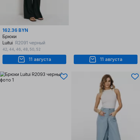
162.36 BYN
Брюки
Luitui
R2091 черный
42
,
44
,
46
,
48
,
50
,
52
11 августа
11 августа