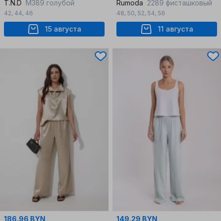
T.N.D
М389 голубой
Rumoda
2289 фисташковый
42
,
44
,
46
48
,
50
,
52
,
54
,
56
15 августа
11 августа
186.96 BYN
149.29 BYN