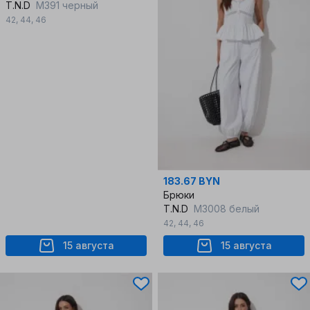
T.N.D
М391 черный
42
,
44
,
46
183.67 BYN
Брюки
T.N.D
М3008 белый
42
,
44
,
46
15 августа
15 августа