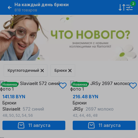
На каждый день брюки
2
818 товаров
Круглогодичный
Брюки
Новинка
Новинка
141.18 BYN
216.48 BYN
Брюки
Брюки
Slaviaelit
572 синий
JRSy
2697 молоко
48
,
50
,
52
,
54
,
56
42
,
44
,
46
,
48
11 августа
11 августа