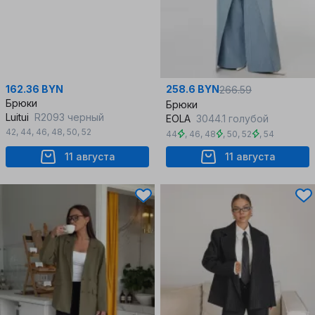
162.36 BYN
258.6 BYN
266.59
Брюки
Брюки
Luitui
R2093 черный
EOLA
3044.1 голубой
42
,
44
,
46
,
48
,
50
,
52
44
,
46
,
48
,
50
,
52
,
54
11 августа
11 августа