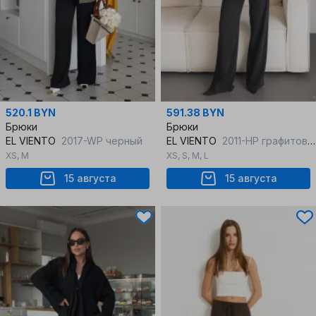
520.1 BYN
591.38 BYN
Брюки
Брюки
EL VIENTO
2017-WP черный
EL VIENTO
2011-HP графитовый
XS
,
M
XS
,
S
,
M
,
L
15 августа
15 августа