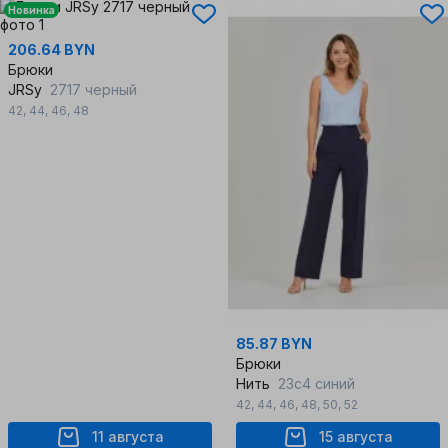
Новинка
206.64 BYN
Брюки
JRSy
2717 черный
42
,
44
,
46
,
48
85.87 BYN
Брюки
Нить
23с4 синий
42
,
44
,
46
,
48
,
50
,
52
11 августа
15 августа