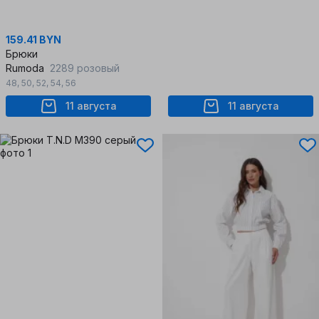
159.41 BYN
Брюки
Rumoda
2289 розовый
48
,
50
,
52
,
54
,
56
11 августа
11 августа