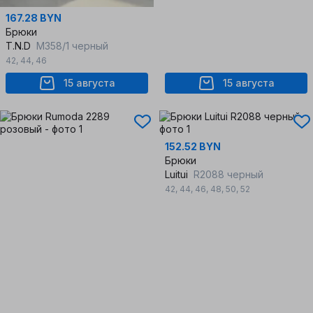
167.28 BYN
Брюки
T.N.D
М358/1 черный
42
,
44
,
46
15 августа
15 августа
152.52 BYN
Брюки
Luitui
R2088 черный
42
,
44
,
46
,
48
,
50
,
52