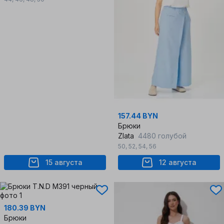
157.44 BYN
Брюки
Zlata
4480 голубой
50
,
52
,
54
,
56
15 августа
12 августа
180.39 BYN
Брюки