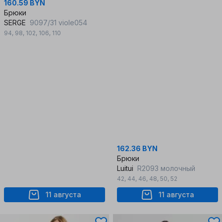
160.59 BYN
Брюки
SERGE
9097/31 viole054
94
,
98
,
102
,
106
,
110
162.36 BYN
Брюки
Luitui
R2093 молочный
42
,
44
,
46
,
48
,
50
,
52
11 августа
11 августа