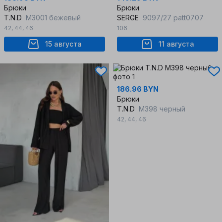
Брюки
Брюки
T.N.D
М3001 бежевый
SERGE
9097/27 patt0707
42
,
44
,
46
106
15 августа
11 августа
186.96 BYN
Брюки
T.N.D
М398 черный
42
,
44
,
46