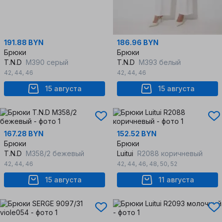
191.88 BYN
186.96 BYN
Брюки
Брюки
T.N.D
М390 серый
T.N.D
М393 белый
42
,
44
,
46
42
,
44
,
46
15 августа
15 августа
167.28 BYN
152.52 BYN
Брюки
Брюки
T.N.D
М358/2 бежевый
Luitui
R2088 коричневый
42
,
44
,
46
42
,
44
,
46
,
48
,
50
,
52
15 августа
11 августа