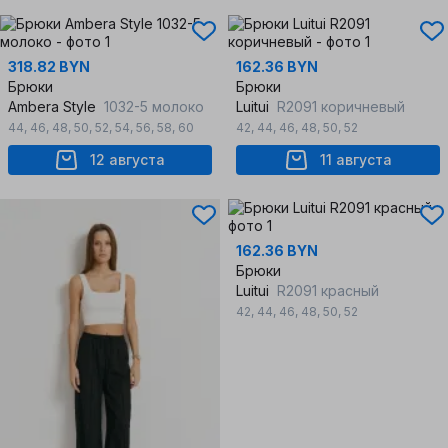
318.82 BYN
162.36 BYN
Брюки
Брюки
Ambera Style
1032-5 молоко
Luitui
R2091 коричневый
44
,
46
,
48
,
50
,
52
,
54
,
56
,
58
,
60
42
,
44
,
46
,
48
,
50
,
52
12 августа
11 августа
162.36 BYN
Брюки
Luitui
R2091 красный
42
,
44
,
46
,
48
,
50
,
52