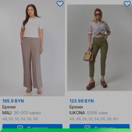
195.9 BYN
123.98 BYN
Брюки
Брюки
MALI
36-003 какао
IUKONA
Б556 хаки
48
,
50
,
52
,
54
,
56
,
58
46
,
48
,
50
,
52
,
54
,
56
,
58
,
60
11 августа
11 августа