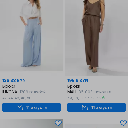
136.38 BYN
195.9 BYN
Брюки
Брюки
IUKONA
1209 голубой
MALI
36-003 шоколад
42
,
44
,
46
,
48
,
50
48
,
50
,
52
,
54
,
56
,
58
11 августа
11 августа