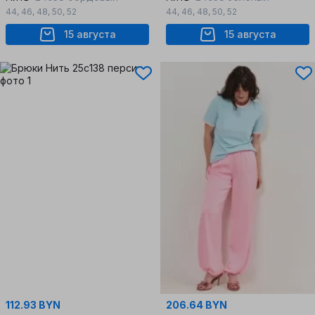
44
,
46
,
48
,
50
,
52
44
,
46
,
48
,
50
,
52
15 августа
15 августа
112.93 BYN
206.64 BYN