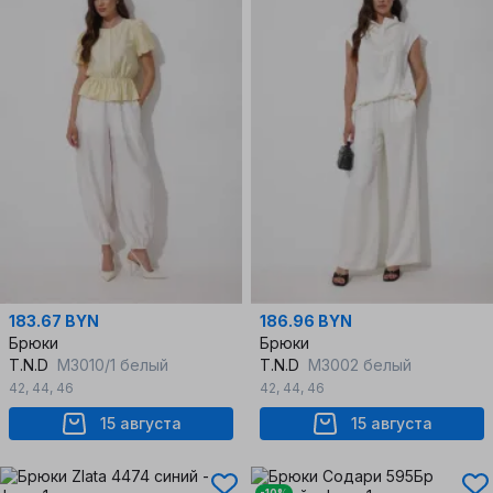
183.67 BYN
186.96 BYN
Брюки
Брюки
T.N.D
М3010/1 белый
T.N.D
М3002 белый
42
,
44
,
46
42
,
44
,
46
15 августа
15 августа