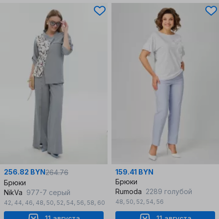
256.82 BYN
159.41 BYN
264.76
Брюки
Брюки
Rumoda
2289 голубой
NikVa
977-7 серый
48
,
50
,
52
,
54
,
56
42
,
44
,
46
,
48
,
50
,
52
,
54
,
56
,
58
,
60
11 августа
11 августа