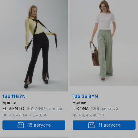
186.11 BYN
136.38 BYN
Брюки
Брюки
EL VIENTO
2027-HP черный
IUKONA
1209 мятный
38
,
40
,
42
,
44
,
46
,
48
,
50
42
,
44
,
46
,
48
,
50
15 августа
11 августа