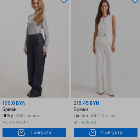
196.8 BYN
218.45 BYN
Брюки
Брюки
JRSy
2681 синий
Lyushe
4421 белый
42
,
44
,
46
,
48
44
,
46
,
48
11 августа
11 августа