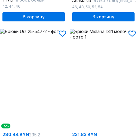
Anastasia
979.3 холодный_розовый
42
,
44
,
46
46
,
48
,
50
,
52
,
54
В корзину
В корзину
-5%
280.44 BYN
231.83 BYN
295.2