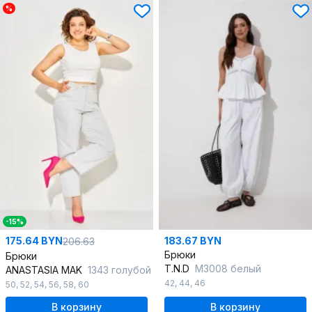
%
-15%
175.64 BYN
183.67 BYN
206.63
Брюки
Брюки
T.N.D
М3008 белый
ANASTASIA MAK
1343 голубой
42
,
44
,
46
50
,
52
,
54
,
56
,
58
,
60
В корзину
В корзину