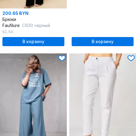
200.65 BYN
Брюки
Faufilure
C930 черный
52
,
54
В корзину
В корзину