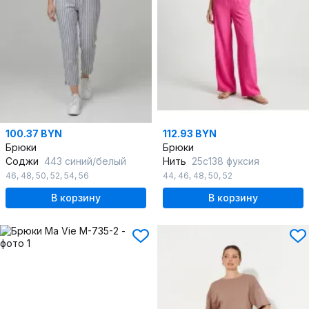
100.37 BYN
112.93 BYN
Брюки
Брюки
Соджи
443 синий/белый
Нить
25с138 фуксия
46
,
48
,
50
,
52
,
54
,
56
44
,
46
,
48
,
50
,
52
В корзину
В корзину