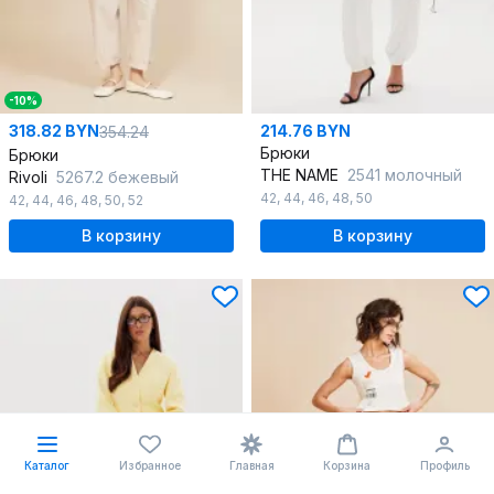
-10%
318.82 BYN
214.76 BYN
354.24
Брюки
Брюки
THE NAME
2541 молочный
Rivoli
5267.2 бежевый
42
,
44
,
46
,
48
,
50
42
,
44
,
46
,
48
,
50
,
52
В корзину
В корзину
Каталог
Избранное
Главная
Корзина
Профиль