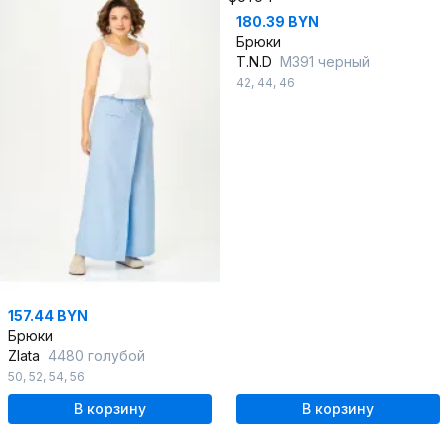
180.39 BYN
Брюки
T.N.D
М391 черный
42
,
44
,
46
157.44 BYN
Брюки
Zlata
4480 голубой
50
,
52
,
54
,
56
В корзину
В корзину