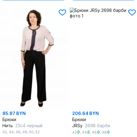
85.87 BYN
206.64 BYN
Брюки
Брюки
Нить
23с4 черный
JRSy
2698 барби
42
,
44
,
46
,
48
,
50
,
52
42
,
44
,
46
,
48