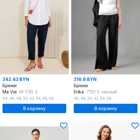
342.43 BYN
316.8 BYN
Брюки
Брюки
Ma Vie
М-736-2
Erika
7101-2 черный
44
,
46
,
48
,
50
,
52
,
54
,
56
,
58
46
,
48
,
50
,
52
,
54
,
56
В корзину
В корзину