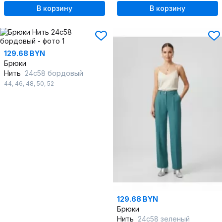
В корзину
В корзину
129.68 BYN
Брюки
Нить
24с58 бордовый
44
,
46
,
48
,
50
,
52
129.68 BYN
Брюки
Нить
24с58 зеленый