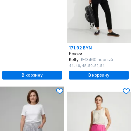
171.92 BYN
Брюки
Ketty
K-13460 черный
44
,
46
,
48
,
50
,
52
,
54
В корзину
В корзину