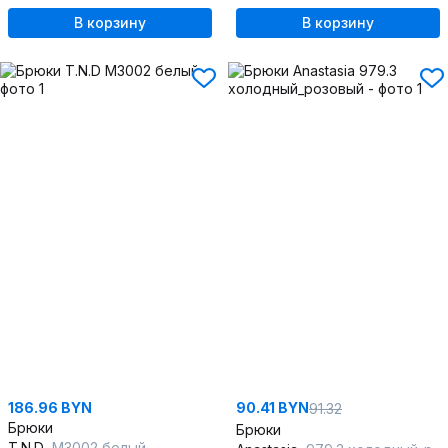
В корзину
В корзину
186.96 BYN
90.41 BYN
91.32
Брюки
Брюки
T.N.D
М3002 белый