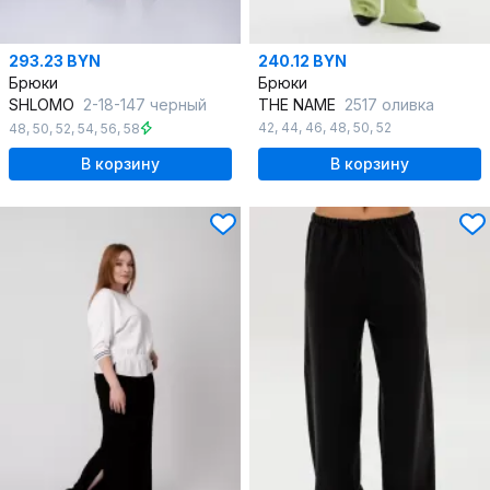
293.23 BYN
240.12 BYN
Брюки
Брюки
SHLOMO
2-18-147 черный
THE NAME
2517 оливка
42
,
44
,
46
,
48
,
50
,
52
48
,
50
,
52
,
54
,
56
,
58
В корзину
В корзину