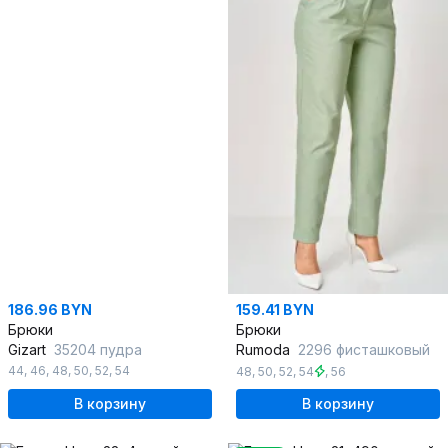
186.96 BYN
159.41 BYN
Брюки
Брюки
Gizart
35204 пудра
Rumoda
2296 фисташковый
44
,
46
,
48
,
50
,
52
,
54
48
,
50
,
52
,
54
,
56
В корзину
В корзину