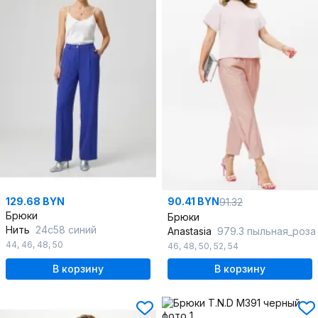
129.68 BYN
90.41 BYN
91.32
Брюки
Брюки
Нить
24с58 синий
Anastasia
979.3 пыльная_роза
44
,
46
,
48
,
50
46
,
48
,
50
,
52
,
54
В корзину
В корзину