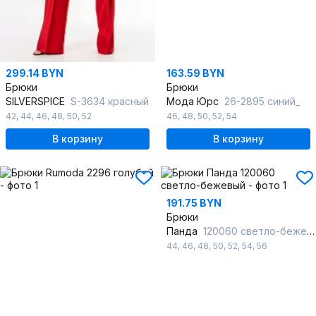
299.14 BYN
163.59 BYN
Брюки
Брюки
SILVERSPICE
S-3634 красный
Мода Юрс
26-2895 синий_
42
,
44
,
46
,
48
,
50
,
52
46
,
48
,
50
,
52
,
54
В корзину
В корзину
191.75 BYN
Брюки
Панда
120060 светло-бежевый
44
,
46
,
48
,
50
,
52
,
54
,
56