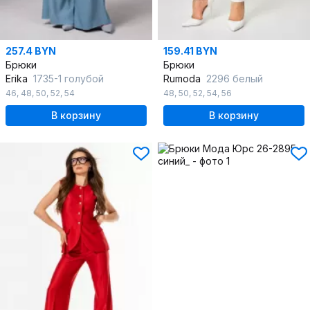
257.4 BYN
159.41 BYN
Брюки
Брюки
Erika
1735-1 голубой
Rumoda
2296 белый
46
,
48
,
50
,
52
,
54
48
,
50
,
52
,
54
,
56
В корзину
В корзину