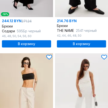
-10%
244.12 BYN
214.76 BYN
271.24
Брюки
Брюки
THE NAME
2541 черный
Содари
595Бр черный
42
,
44
,
46
,
48
,
50
46
,
48
,
50
,
54
,
56
,
60
В корзину
В корзину