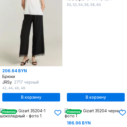
50
,
52
,
54
,
56
,
58
,
60
206.64 BYN
Брюки
JRSy
2717 черный
42
,
44
,
46
,
48
В корзину
В корзину
Новинка
Новинка
186.96 BYN