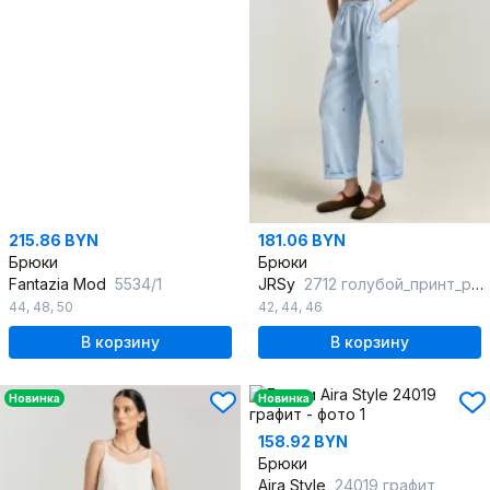
215.86 BYN
181.06 BYN
Брюки
Брюки
Fantazia Mod
5534/1
JRSy
2712 голубой_принт_роз.вишенки
44
,
48
,
50
42
,
44
,
46
В корзину
В корзину
Новинка
Новинка
158.92 BYN
Брюки
Aira Style
24019 графит