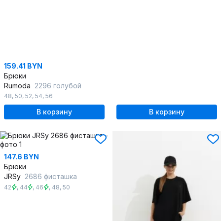
159.41 BYN
Брюки
Rumoda
2296 голубой
48
,
50
,
52
,
54
,
56
В корзину
В корзину
147.6 BYN
Брюки
JRSy
2686 фисташка
42
,
44
,
46
,
48
,
50