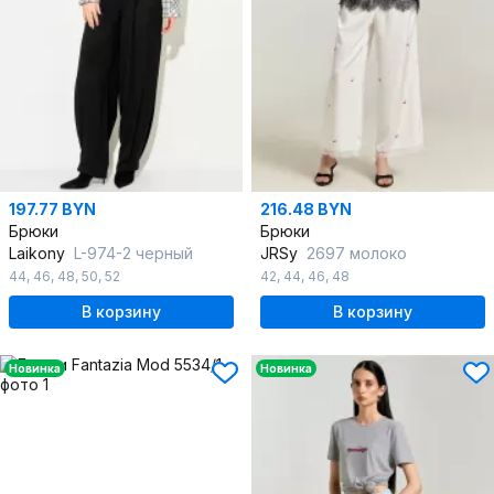
197.77 BYN
216.48 BYN
Брюки
Брюки
Laikony
L-974-2 черный
JRSy
2697 молоко
44
,
46
,
48
,
50
,
52
42
,
44
,
46
,
48
В корзину
В корзину
Новинка
Новинка