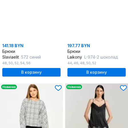
141.18 BYN
197.77 BYN
Брюки
Брюки
Slaviaelit
572 синий
Laikony
L-974-2 шоколад
48
,
50
,
52
,
54
,
56
44
,
46
,
48
,
50
,
52
В корзину
В корзину
Новинка
Новинка