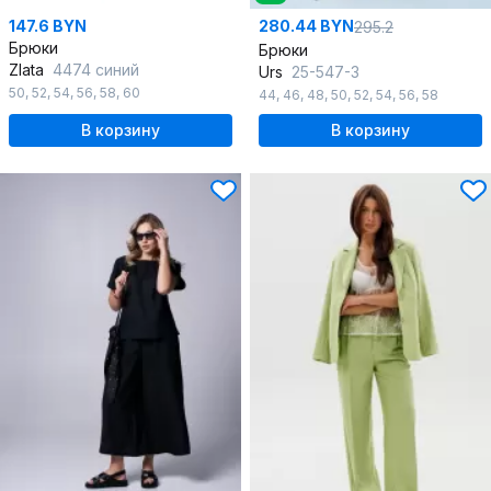
147.6 BYN
280.44 BYN
295.2
Брюки
Брюки
Zlata
4474 синий
Urs
25-547-3
50
,
52
,
54
,
56
,
58
,
60
44
,
46
,
48
,
50
,
52
,
54
,
56
,
58
В корзину
В корзину