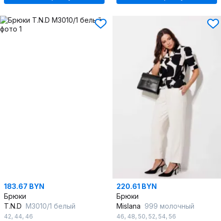
183.67 BYN
220.61 BYN
Брюки
Брюки
T.N.D
М3010/1 белый
Mislana
999 молочный
42
,
44
,
46
46
,
48
,
50
,
52
,
54
,
56