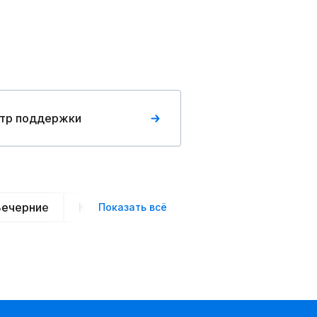
тр поддержки
Вечерние
Классические
Спортивные
Офис
Показать всё