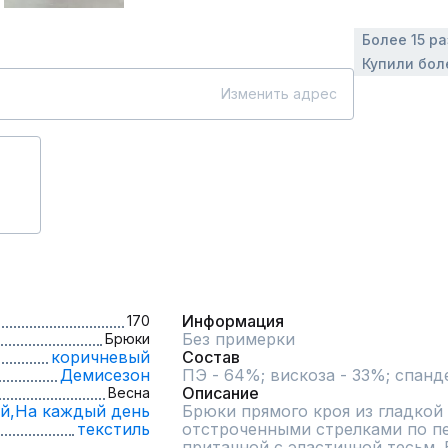
Более 15 р
Купили бол
Изменить адрес
Информация
170
Без примерки
Брюки
коричневый
Состав
Демисезон
ПЭ - 64%; вискоза - 33%; спанд
Описание
Весна
й,
На каждый день
Брюки прямого кроя из гладкой 
текстиль
отстроченными стрелками по пе
притачной с эластичной тесьм. 