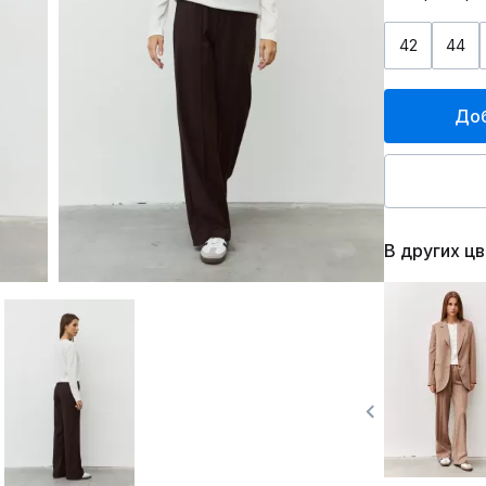
42
44
Доб
В других ц