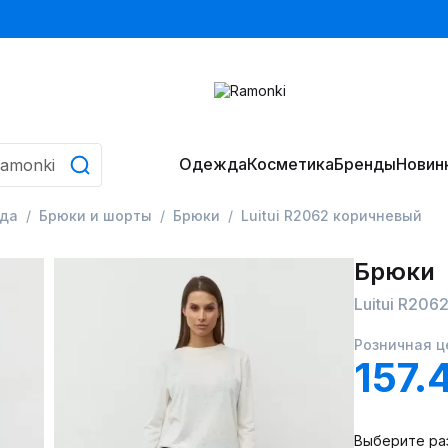
Одежда
Косметика
Бренды
Новин
да
Брюки и шорты
Брюки
Luitui R2062 коричневый
Брюки
Luitui R206
Розничная ц
157.
Выберите ра