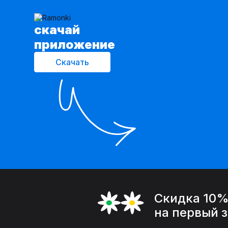
cкачай
приложение
Скачать
Скидка 10
на первый 