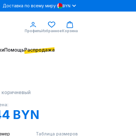
Доставка по всему миру
BYN
Профиль
Избранное
Корзина
ки
Помощь
Распродажа
2 коричневый
ена:
44 BYN
змер
Таблица размеров