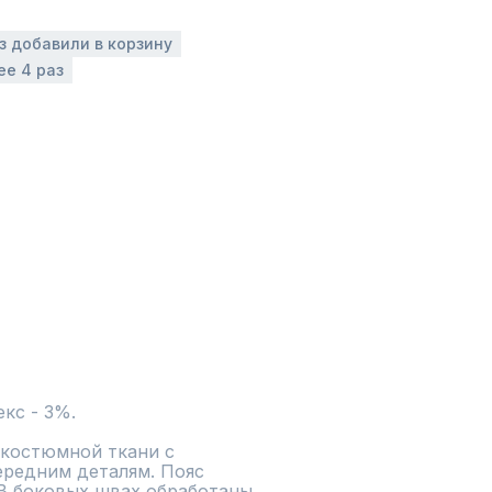
аз добавили в корзину
ее 4 раз
екс - 3%.
костюмной ткани с 
редним деталям. Пояс 
В боковых швах обработаны 