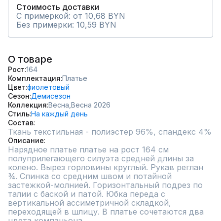
Стоимость доставки
С примеркой: от 10,68 BYN
Без примерки: 10,59 BYN
О товаре
Рост
164
Комплектация
Платье
Цвет
фиолетовый
Сезон
Демисезон
Коллекция
Весна,
Весна 2026
Стиль
На каждый день
Состав
Ткань текстильная - полиэстер 96%, спандекс 4%
Описание
Нарядное платье платье на рост 164 см 
полуприлегающего силуэта средней длины за 
колено. Вырез горловины круглый. Рукав реглан 
¾. Спинка со средним швом и потайной 
застежкой-молнией. Горизонтальный подрез по 
талии с баской и патой. Юбка переда с 
вертикальной ассиметричной складкой, 
переходящей в шлицу. В платье сочетаются два 
цвета компаньона.