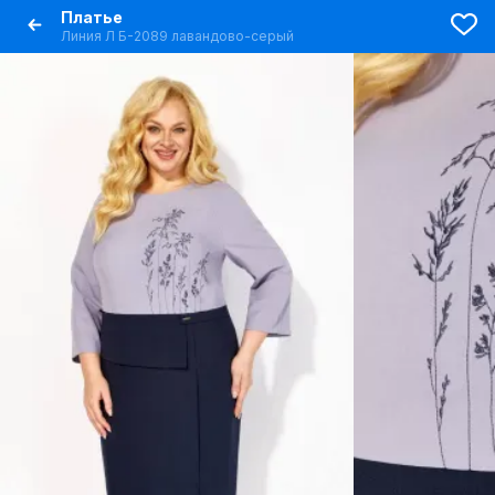
Платье
Линия Л Б-2089 лавандово-серый