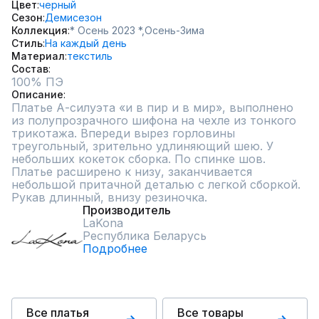
Цвет
черный
Сезон
Демисезон
Коллекция
* Осень 2023 *,
Осень-Зима
Стиль
На каждый день
Материал
текстиль
Состав
100% ПЭ
Описание
Платье А-силуэта «и в пир и в мир», выполнено 
из полупрозрачного шифона на чехле из тонкого 
трикотажа. Впереди вырез горловины 
треугольный, зрительно удлиняющий шею. У 
небольших кокеток сборка. По спинке шов. 
Платье расширено к низу, заканчивается 
небольшой притачной деталью с легкой сборкой. 
Рукав длинный, внизу резиночка.
Производитель
LaKona
Республика Беларусь
Подробнее
Все платья
Все товары