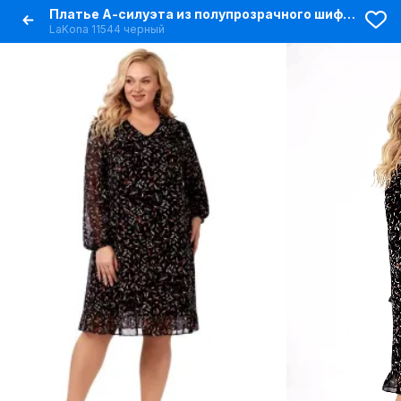
Платье А-силуэта из полупрозрачного шифона с сборкой
LaKona 11544 черный