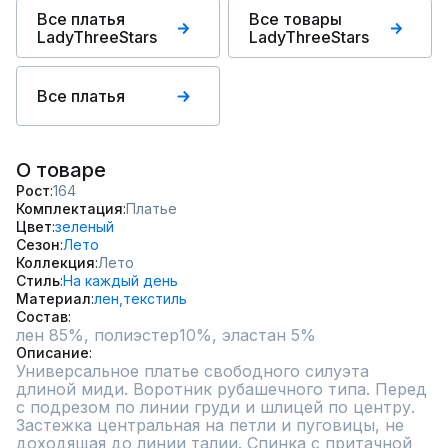
Все платья
Все товары
LadyThreeStars
LadyThreeStars
Все платья
О товаре
Рост
164
Комплектация
Платье
Цвет
зеленый
Сезон
Лето
Коллекция
Лето
Стиль
На каждый день
Материал
лен,
текстиль
Состав
лен 85%, полиэстер10%, эластан 5%
Описание
Универсальное платье свободного силуэта 
длиной миди. Воротник рубашечного типа. Перед 
с подрезом по линии груди и шлицей по центру. 
Застежка центральная на петли и пуговицы, не 
доходящая до линии талии. Спинка с притачной 