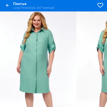
Платье
LadyThreeStars 2571 мятный