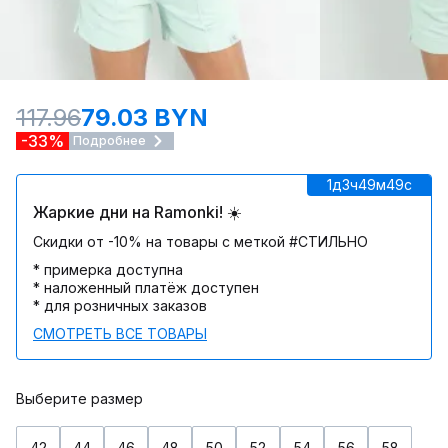
117.96
79.03 BYN
-33%
Подробнее
1д
3ч
49м
49c
Жаркие дни на Ramonki! ☀️
Скидки от -10% на товары с меткой #СТИЛЬНО
* примерка доступна
* наложенный платёж доступен
* для розничных заказов
СМОТРЕТЬ ВСЕ ТОВАРЫ
Выберите размер
42
44
46
48
50
52
54
56
58