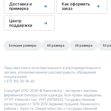
Доставка и
Как оформить
примерка
заказ
Центр
поддержки
Большие размеры
46 размера
48 размера
50 р
Лицо местного исполнительного и распорядительного
органа, уполномоченное рассматривать обращения
покупателей:
+375 162 30-18-45
Copyright 2012-2026 © Ramonki.by - интернет-магазин
фирменной белорусской одежды. Все права защищены.
ЧТУП «Чиколетта», УНП 291136513. Государственная
регистрация от 12.10.2012 Администрацией Ленинского
района г. Бреста. Свидетельство о государственной