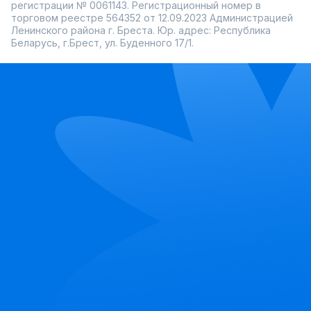
регистрации № 0061143. Регистрационный номер в
торговом реестре 564352 от 12.09.2023 Администрацией
Ленинского района г. Бреста. Юр. адрес: Республика
Беларусь, г.Брест, ул. Буденного 17/1.