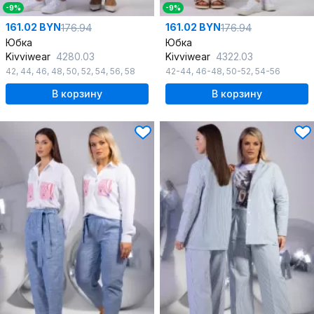
-9%
-9%
161.02 BYN
161.02 BYN
176.94
176.94
Юбка
Юбка
Kivviwear
4280.03
Kivviwear
4322.03
42
,
44
,
46
,
48
,
50
,
52
,
54
,
56
,
58
42-44
,
46-48
,
50-52
,
54-56
В корзину
В корзину