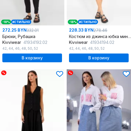
-18%
#СТИЛЬНО
-18%
#СТИЛЬНО
272.25 BYN
228.33 BYN
332.01
278.46
Брюки, Рубашка
Костюм из джинса юбка мини и свободная блуза
Kivviwear
41934192.02
Kivviwear
41934194.02
42
,
44
,
46
,
48
,
50
,
52
42
,
44
,
46
,
48
,
50
,
52
В корзину
В корзину
%
%