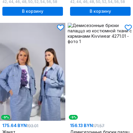
42
,
44
,
46
,
48
,
50
,
52
,
54
,
56
,
58
42
,
44
,
46
,
48
,
50
,
52
,
54
,
56
,
58
В корзину
В корзину
-9%
-9%
175.64 BYN
156.13 BYN
193.01
171.57
Жакет
Демисезонные брюки палаццо из костюмной ткани с карманами