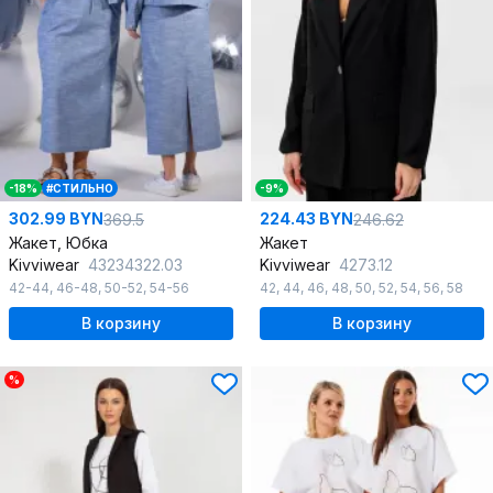
-18%
#СТИЛЬНО
-9%
302.99 BYN
224.43 BYN
369.5
246.62
Жакет, Юбка
Жакет
Kivviwear
43234322.03
Kivviwear
4273.12
42-44
,
46-48
,
50-52
,
54-56
42
,
44
,
46
,
48
,
50
,
52
,
54
,
56
,
58
В корзину
В корзину
%