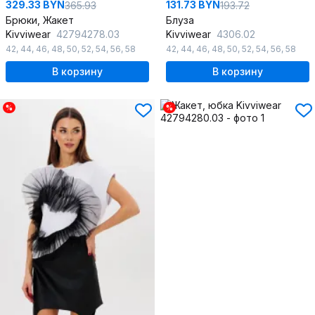
329.33 BYN
131.73 BYN
365.93
193.72
Брюки, Жакет
Блуза
Kivviwear
42794278.03
Kivviwear
4306.02
42
,
44
,
46
,
48
,
50
,
52
,
54
,
56
,
58
42
,
44
,
46
,
48
,
50
,
52
,
54
,
56
,
58
В корзину
В корзину
%
%