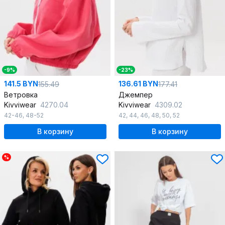
-9%
-23%
141.5 BYN
136.61 BYN
155.49
177.41
Ветровка
Джемпер
Kivviwear
4270.04
Kivviwear
4309.02
42-46
,
48-52
42
,
44
,
46
,
48
,
50
,
52
В корзину
В корзину
%