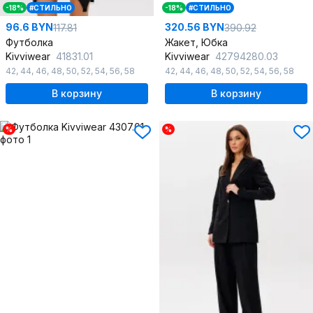
-18%
#СТИЛЬНО
-18%
#СТИЛЬНО
96.6 BYN
320.56 BYN
117.81
390.92
Футболка
Жакет, Юбка
Kivviwear
41831.01
Kivviwear
42794280.03
42
,
44
,
46
,
48
,
50
,
52
,
54
,
56
,
58
42
,
44
,
46
,
48
,
50
,
52
,
54
,
56
,
58
В корзину
В корзину
%
%