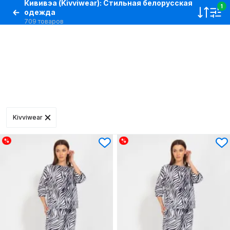
Кививэа (Kivviwear): Стильная белорусская
1
одежда
709 товаров
Kivviwear
%
%