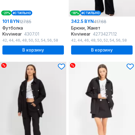
-21%
#СТИЛЬНО
-18%
#СТИЛЬНО
101 BYN
342.5 BYN
127.85
417.68
Футболка
Брюки, Жакет
Kivviwear
4307.01
Kivviwear
42734271.12
42
,
44
,
46
,
48
,
50
,
52
,
54
,
56
,
58
42
,
44
,
46
,
48
,
50
,
52
,
54
,
56
,
58
В корзину
В корзину
%
%