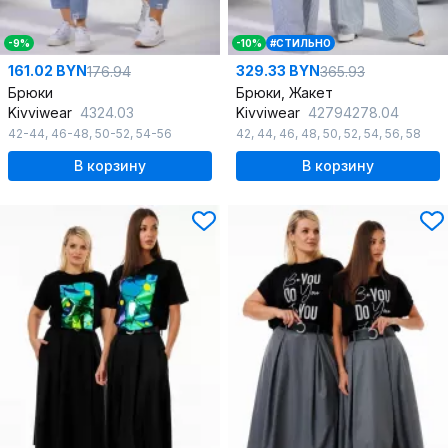
-9%
-10%
#СТИЛЬНО
161.02 BYN
329.33 BYN
176.94
365.93
Брюки
Брюки, Жакет
Kivviwear
4324.03
Kivviwear
42794278.04
42-44
,
46-48
,
50-52
,
54-56
42
,
44
,
46
,
48
,
50
,
52
,
54
,
56
,
58
В корзину
В корзину