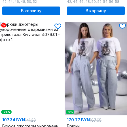
42
,
44
,
46
,
48
,
50
,
52
42
,
44
,
46
,
48
,
50
,
52
,
54
,
56
,
58
В корзину
В корзину
%
-24%
-9%
107.34 BYN
170.77 BYN
141.23
187.65
Брюки джоггеры укороченные с карманами из трикотажа
Брюки