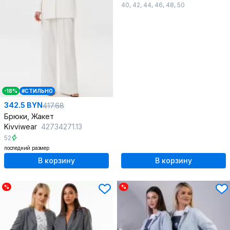
40
,
42
,
44
,
46
,
48
,
50
-18%
#СТИЛЬНО
342.5 BYN
417.68
Брюки, Жакет
Kivviwear
42734271.13
52
последний размер
В корзину
В корзину
%
%