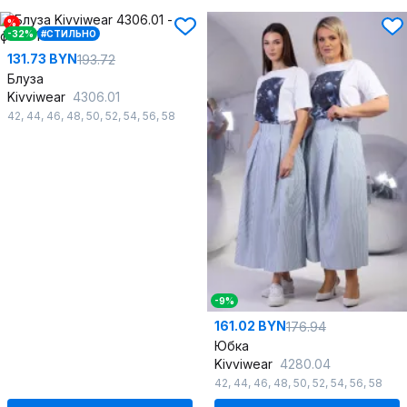
%
-32%
#СТИЛЬНО
131.73 BYN
193.72
Блуза
Kivviwear
4306.01
42
,
44
,
46
,
48
,
50
,
52
,
54
,
56
,
58
-9%
161.02 BYN
176.94
Юбка
Kivviwear
4280.04
42
,
44
,
46
,
48
,
50
,
52
,
54
,
56
,
58