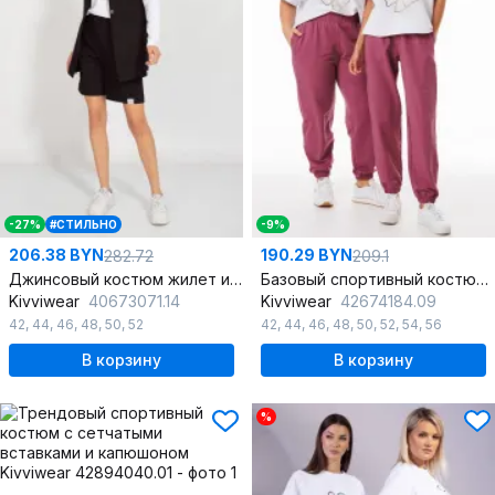
-27%
#СТИЛЬНО
-9%
206.38 BYN
190.29 BYN
282.72
209.1
Джинсовый костюм жилет и шорты для повседневного стиля
Базовый спортивный костюм из трикотажа с принтом и брюками
Kivviwear
40673071.14
Kivviwear
42674184.09
42
,
44
,
46
,
48
,
50
,
52
42
,
44
,
46
,
48
,
50
,
52
,
54
,
56
В корзину
В корзину
%