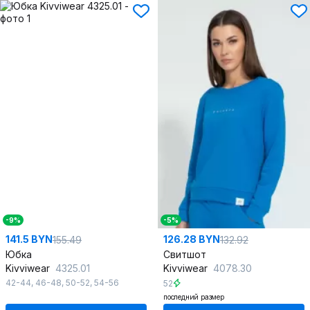
-9%
-5%
141.5 BYN
126.28 BYN
155.49
132.92
Юбка
Свитшот
Kivviwear
4325.01
Kivviwear
4078.30
42-44
,
46-48
,
50-52
,
54-56
52
последний размер