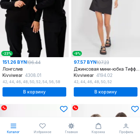
-23%
-9%
151.26 BYN
97.57 BYN
196.44
107.23
Лонгслив
Джинсовая мини-юбка Тиффани, стильная летняя
Kivviwear
4308.01
Kivviwear
4194.02
42
,
44
,
46
,
48
,
50
,
52
,
54
,
56
,
58
42
,
44
,
46
,
48
,
50
,
52
В корзину
В корзину
%
%
Каталог
Избранное
Главная
Корзина
Профиль