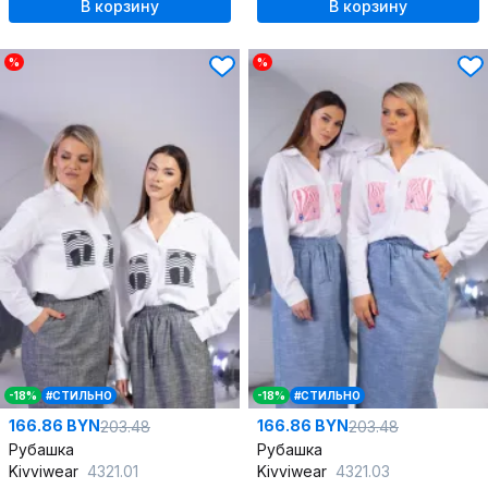
В корзину
В корзину
%
%
-18%
#СТИЛЬНО
-18%
#СТИЛЬНО
166.86 BYN
166.86 BYN
203.48
203.48
Рубашка
Рубашка
Kivviwear
4321.01
Kivviwear
4321.03