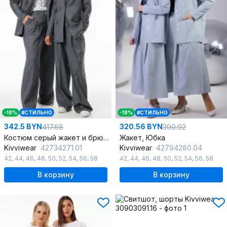
-18%
#СТИЛЬНО
-18%
#СТИЛЬНО
342.5 BYN
320.56 BYN
417.68
390.92
Костюм серый жакет и брюки палаццо из текстиля и хлопка
Жакет, Юбка
Kivviwear
42734271.01
Kivviwear
42794280.04
42
,
44
,
46
,
48
,
50
,
52
,
54
,
56
,
58
42
,
44
,
46
,
48
,
50
,
52
,
54
,
56
,
58
В корзину
В корзину