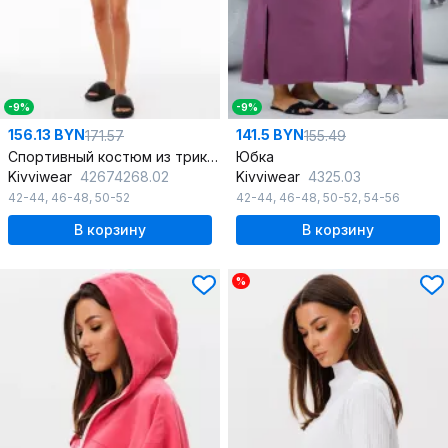
-9%
-9%
156.13 BYN
141.5 BYN
171.57
155.49
Спортивный костюм из трикотажа с шортами и джемпером
Юбка
Kivviwear
42674268.02
Kivviwear
4325.03
42-44
,
46-48
,
50-52
42-44
,
46-48
,
50-52
,
54-56
В корзину
В корзину
%