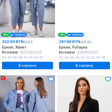
-18%
#СТИЛЬНО
-18%
#СТИЛЬНО
302.99 BYN
267.86 BYN
369.5
326.66
Брюки, Жакет
Брюки, Рубашка
Kivviwear
43234324.03
Kivviwear
43214324.03
42-44
,
46-48
,
50-52
,
54-56
42
,
44
,
46
,
48
,
50
,
52
,
54
,
56
,
58
В корзину
В корзину
%