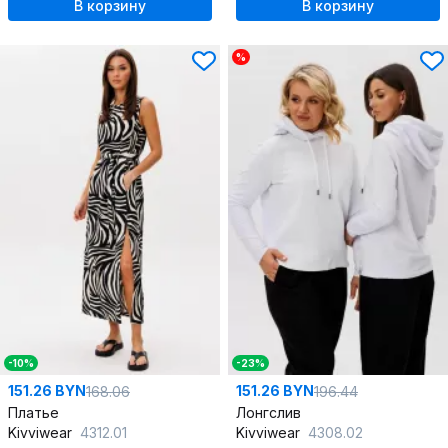
В корзину
В корзину
%
-10%
-23%
151.26 BYN
151.26 BYN
168.06
196.44
Платье
Лонгслив
Kivviwear
4312.01
Kivviwear
4308.02