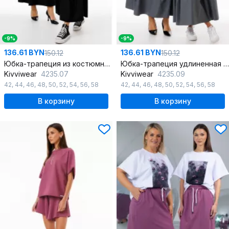
-9%
-9%
136.61 BYN
136.61 BYN
150.12
150.12
Юбка-трапеция из костюмной ткани с практичными карманами
Юбка-трапеция удлиненная из костюмной ткани с карманами
Kivviwear
4235.07
Kivviwear
4235.09
42
,
44
,
46
,
48
,
50
,
52
,
54
,
56
,
58
42
,
44
,
46
,
48
,
50
,
52
,
54
,
56
,
58
В корзину
В корзину