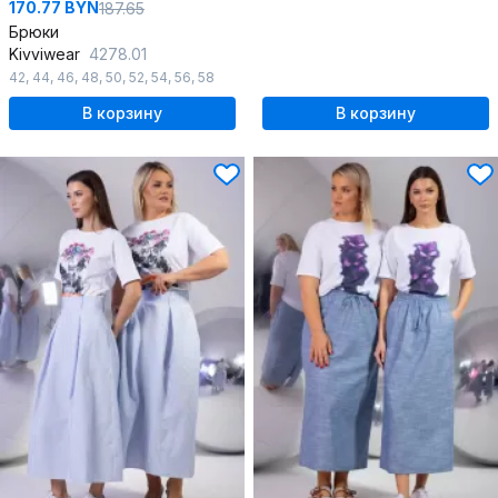
170.77 BYN
187.65
Брюки
Kivviwear
4278.01
42
,
44
,
46
,
48
,
50
,
52
,
54
,
56
,
58
В корзину
В корзину