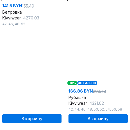
141.5 BYN
155.49
Ветровка
Kivviwear
4270.03
42-46
,
48-52
-18%
#СТИЛЬНО
166.86 BYN
203.48
Рубашка
Kivviwear
4321.02
42
,
44
,
46
,
48
,
50
,
52
,
54
,
56
,
58
В корзину
В корзину