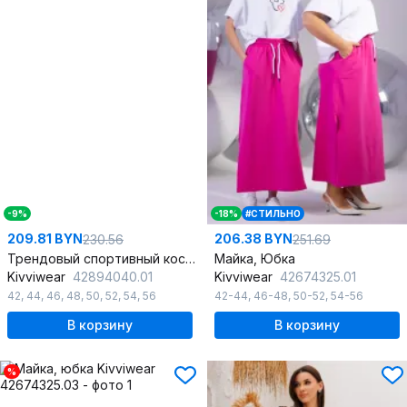
-9%
-18%
#СТИЛЬНО
209.81 BYN
206.38 BYN
230.56
251.69
Трендовый спортивный костюм с сетчатыми вставками и капюшоном
Майка, Юбка
Kivviwear
42894040.01
Kivviwear
42674325.01
42
,
44
,
46
,
48
,
50
,
52
,
54
,
56
42-44
,
46-48
,
50-52
,
54-56
В корзину
В корзину
%