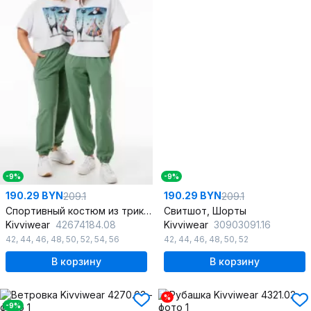
-9%
-9%
190.29 BYN
190.29 BYN
209.1
209.1
Спортивный костюм из трикотажа с ярким джемпером и брюками
Свитшот, Шорты
Kivviwear
42674184.08
Kivviwear
30903091.16
42
,
44
,
46
,
48
,
50
,
52
,
54
,
56
42
,
44
,
46
,
48
,
50
,
52
В корзину
В корзину
%
-9%