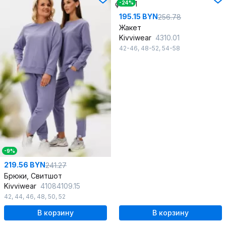
-24%
195.15 BYN
256.78
Жакет
Kivviwear
4310.01
42-46
,
48-52
,
54-58
-9%
219.56 BYN
241.27
Брюки, Свитшот
Kivviwear
41084109.15
42
,
44
,
46
,
48
,
50
,
52
В корзину
В корзину