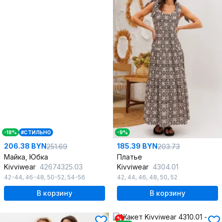
-18%
#СТИЛЬНО
-9%
206.38 BYN
185.39 BYN
251.69
203.73
Майка, Юбка
Платье
Kivviwear
42674325.03
Kivviwear
4304.01
42-44
,
46-48
,
50-52
,
54-56
42
,
44
,
46
,
48
,
50
,
52
В корзину
В корзину
%