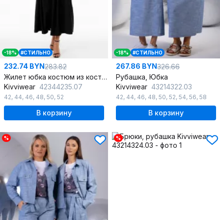
-18%
#СТИЛЬНО
-18%
#СТИЛЬНО
232.74 BYN
267.86 BYN
283.82
326.66
Жилет юбка костюм из костюмной ткани с карманами и складками
Рубашка, Юбка
Kivviwear
42344235.07
Kivviwear
43214322.03
42
,
44
,
46
,
48
,
50
,
52
42
,
44
,
46
,
48
,
50
,
52
,
54
,
56
,
58
В корзину
В корзину
%
%