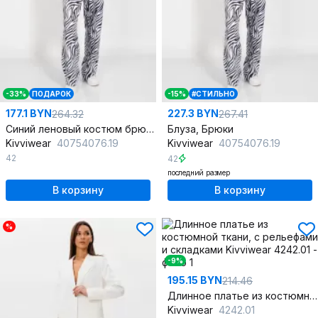
-33%
ПОДАРОК
-15%
#СТИЛЬНО
177.1 BYN
227.3 BYN
264.32
267.41
Синий леновый костюм брюки и джемпер в стиле casual
Блуза, Брюки
Kivviwear
40754076.19
Kivviwear
40754076.19
42
42
последний размер
В корзину
В корзину
%
-9%
195.15 BYN
214.46
Длинное платье из костюмной ткани, с рельефами и складками
Kivviwear
4242.01