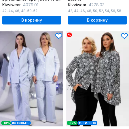
Kivviwear
4079.01
Kivviwear
4278.03
42
,
44
,
46
,
48
,
50
,
52
42
,
44
,
46
,
48
,
50
,
52
,
54
,
56
,
58
В корзину
В корзину
%
-10%
#СТИЛЬНО
-32%
#СТИЛЬНО