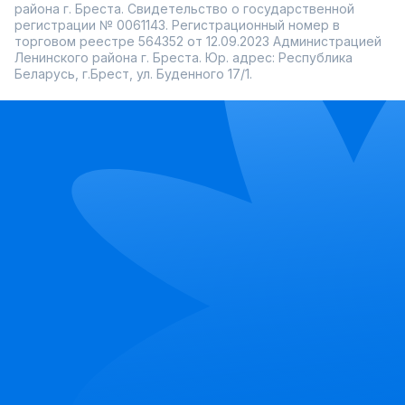
района г. Бреста. Свидетельство о государственной
регистрации № 0061143. Регистрационный номер в
торговом реестре 564352 от 12.09.2023 Администрацией
Ленинского района г. Бреста. Юр. адрес: Республика
Беларусь, г.Брест, ул. Буденного 17/1.