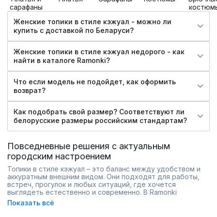
сарафаны
костюм
Женские топики в стиле кэжуал - можно ли
купить c доставкой по Беларуси?
Женские топики в стиле кэжуал недорого - как
найти в каталоге Ramonki?
Что если модель не подойдет, как оформить
возврат?
Как подобрать свой размер? Соответствуют ли
белорусские размеры российским стандартам?
Повседневные решения с актуальным
городским настроением
Топики в стиле кэжуал – это баланс между удобством и
аккуратным внешним видом. Они подходят для работы,
встреч, прогулок и любых ситуаций, где хочется
выглядеть естественно и современно. В Ramonki
представлены модели, которые легко адаптируются под
Показать всё
разные образы и помогают собрать практичный гардероб
без лишних сложностей.