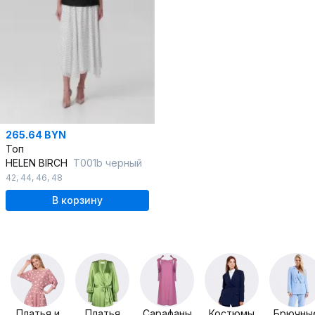
265.64 BYN
Топ
HELEN BIRCH
T001b черный
42
,
44
,
46
,
48
В корзину
Платья и
Платья
Сарафаны
Костюмы
Брючны