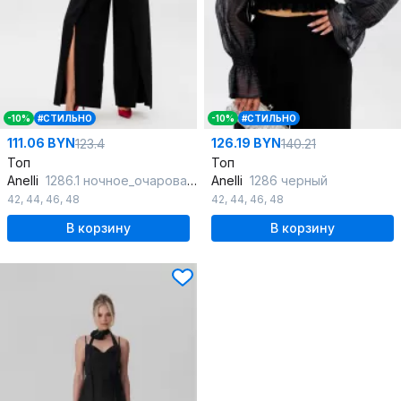
-10%
#СТИЛЬНО
-10%
#СТИЛЬНО
111.06 BYN
126.19 BYN
123.4
140.21
Топ
Топ
Anelli
1286.1 ночное_очарование
Anelli
1286 черный
42
,
44
,
46
,
48
42
,
44
,
46
,
48
В корзину
В корзину