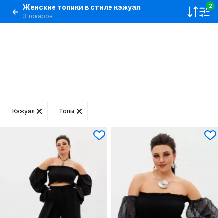
Женские топики в стиле кэжуал
2
3 товаров
Кэжуал
Топы