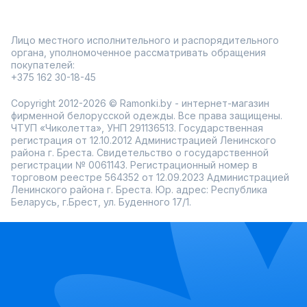
Кэжуал-топики хорошо сочетаются с джинсами,
жакетами, юбками, брюками и кроссовками, поэтому
становятся универсальной базой на каждый день. В
Лицо местного исполнительного и распорядительного
коллекциях можно найти спокойные однотонные
варианты, модели с лаконичными принтами, интересными
органа, уполномоченное рассматривать обращения
вырезами и мягкими линиями кроя. Особое внимание
покупателей:
уделено комфорту тканей и удобной посадке.
+375 162 30-18-45
модные фасоны для повседневного гардероба;
большой ассортимент размеров;
Copyright 2012-2026 © Ramonki.by - интернет-магазин
регулярные новинки и сезонные скидки;
фирменной белорусской одежды. Все права защищены.
удобный заказ онлайн.
ЧТУП «Чиколетта», УНП 291136513. Государственная
В Ramonki легко подобрать топик в стиле кэжуал под
регистрация от 12.10.2012 Администрацией Ленинского
разное настроение и сезон. Такие модели помогают
района г. Бреста. Свидетельство о государственной
выглядеть собранно без лишней строгости и отлично
регистрации № 0061143. Регистрационный номер в
подходят для активного городского ритма.
торговом реестре 564352 от 12.09.2023 Администрацией
Ленинского района г. Бреста. Юр. адрес: Республика
Беларусь, г.Брест, ул. Буденного 17/1.