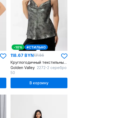
-10%
#СТИЛЬНО
118.67 BYN
131.86
Круглогодичный текстильный топ на бретелях с драпировками
Golden Valley
2272-2 серебро
50
В корзину