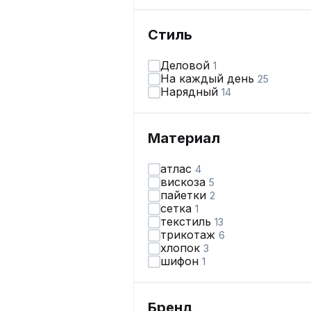
Стиль
Деловой
1
На каждый день
25
Нарядный
14
Материал
атлас
4
вискоза
5
пайетки
2
сетка
1
текстиль
13
трикотаж
6
хлопок
3
шифон
1
Бренд