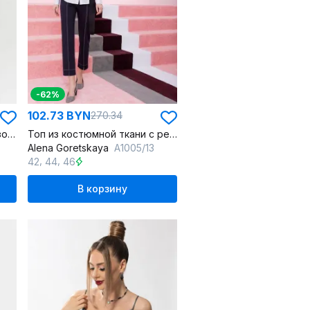
-62%
102.73 BYN
270.34
Летний шифон топ с разрезом и пуговицей - универсальный стиль
Топ из костюмной ткани с рельефами и застежкой на молнию
Alena Goretskaya
A1005/13
,
,
42
44
46
В корзину