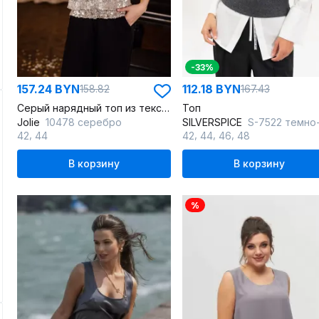
-33%
157.24 BYN
112.18 BYN
158.82
167.43
Серый нарядный топ из текстиля на регулировке бретелей
Топ
Jolie
10478 серебро
SILVERSPICE
S-7522 темно-сер
,
,
,
,
42
44
42
44
46
48
В корзину
В корзину
%