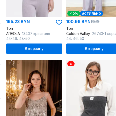
-10%
#СТИЛЬНО
195.23 BYN
100.96 BYN
112.18
Топ
Топ
AREOLA
13407 кристалл
Golden Valley
26743-1 сер
,
,
,
44-46
48-50
44
46
50
В корзину
В корзину
%