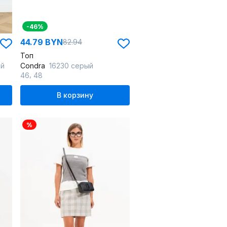
-46%
44.79 BYN
82.94
Топ
ый
Condra
16230 серый
,
46
48
В корзину
%