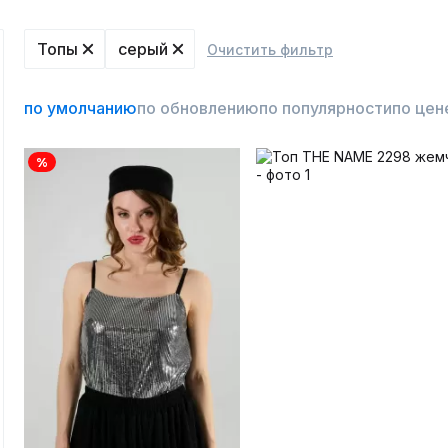
Топы
серый
Очистить фильтр
по умолчанию
по обновлению
по популярности
по цен
%