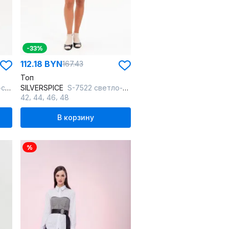
-33%
112.18 BYN
167.43
Топ
ый
SILVERSPICE
S-7522 светло-серый
,
,
,
42
44
46
48
В корзину
%