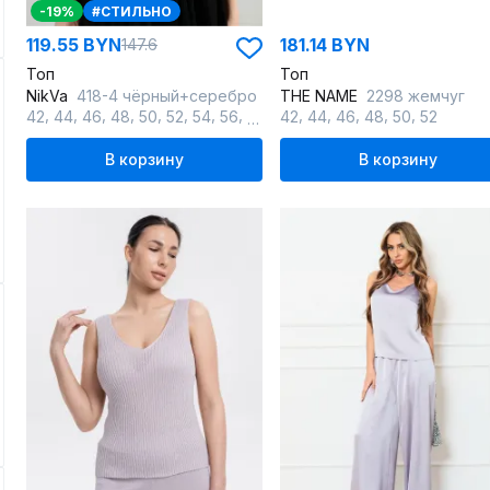
-19%
#СТИЛЬНО
119.55 BYN
181.14 BYN
147.6
Топ
Топ
NikVa
418-4 чёрный+серебро
THE NAME
2298 жемчуг
,
,
,
,
,
,
,
,
,
,
,
,
,
,
42
44
46
48
50
52
54
56
58
60
42
44
46
48
50
52
В корзину
В корзину