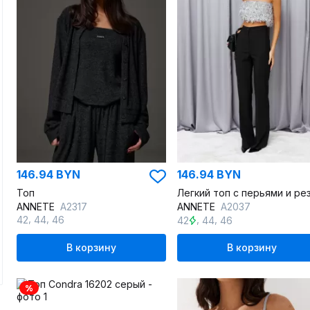
146.94 BYN
146.94 BYN
Топ
ANNETE
A2317
ANNETE
A2037
,
,
,
,
42
44
46
42
44
46
В корзину
В корзину
%