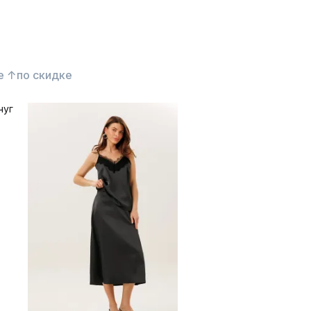
е ↑
по скидке