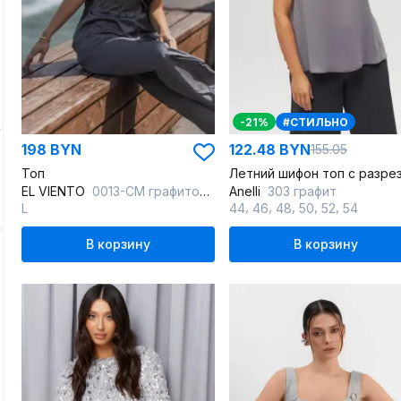
-21%
#СТИЛЬНО
198 BYN
122.48 BYN
155.05
Топ
EL VIENTO
0013-CM графитовый
Anelli
303 графит
,
,
,
,
,
L
44
46
48
50
52
54
В корзину
В корзину