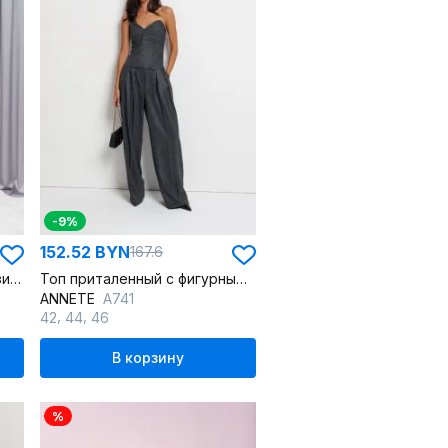
-9%
152.52 BYN
167.6
Легкий топ с перьями и резинкой на берегу
Топ приталенный с фигурным вырезом из костюмной ткани
ANNETE
A741
,
,
42
44
46
В корзину
%