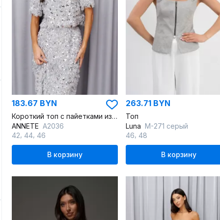
183.67 BYN
263.71 BYN
Короткий топ с пайетками из ворсистого полотна
Топ
ANNETE
A2036
Luna
М-271 серый
,
,
,
42
44
46
46
48
В корзину
В корзину