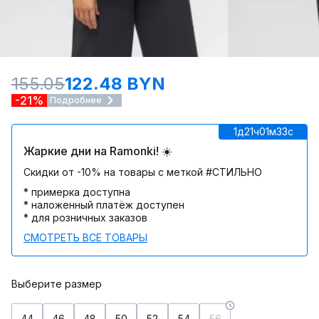
155.05
122.48 BYN
-21%
Подробнее
1д
21ч
01м
33c
Жаркие дни на Ramonki! ☀️
Скидки от -10% на товары с меткой #СТИЛЬНО
* примерка доступна
* наложенный платёж доступен
* для розничных заказов
СМОТРЕТЬ ВСЕ ТОВАРЫ
Выберите размер
44
46
48
50
52
54
56