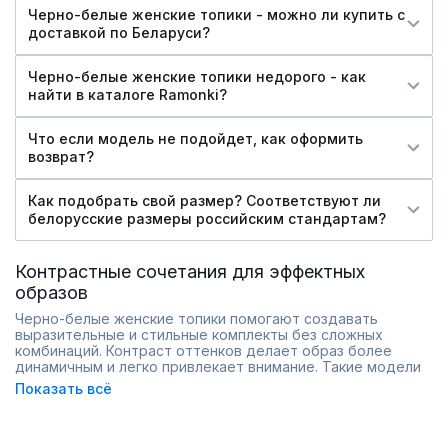
Черно-белые женские топики - можно ли купить c
доставкой по Беларуси?
Черно-белые женские топики недорого - как
найти в каталоге Ramonki?
Что если модель не подойдет, как оформить
возврат?
Как подобрать свой размер? Соответствуют ли
белорусские размеры российским стандартам?
Контрастные сочетания для эффектных
образов
Черно-белые женские топики помогают создавать
выразительные и стильные комплекты без сложных
комбинаций. Контраст оттенков делает образ более
динамичным и легко привлекает внимание. Такие модели
подходят для повседневной носки, офиса, прогулок и
Показать всё
встреч, сочетаясь с однотонными брюками, джинсами,
юбками и жакетами.
В Ramonki представлены топики с разными вариантами
дизайна: полоской, геометричными элементами,