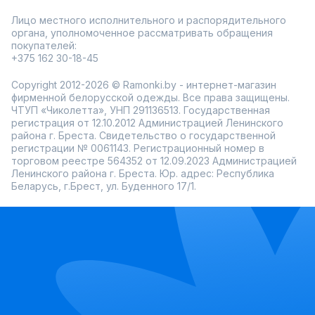
контрастной отделкой и лаконичными принтами. Есть как
Лицо местного исполнительного и распорядительного
спокойные базовые модели, так и более заметные
решения для тех, кто любит стильные акценты в одежде.
органа, уполномоченное рассматривать обращения
покупателей:
актуальные фасоны сезона;
+375 162 30-18-45
модели в классическом и современном стиле;
удобная примерка перед покупкой;
выгодные акции и скидки.
Copyright 2012-2026 © Ramonki.by - интернет-магазин
фирменной белорусской одежды. Все права защищены.
Черно-белый топик остается универсальной вещью,
ЧТУП «Чиколетта», УНП 291136513. Государственная
которая легко адаптируется под разное настроение и
формат образа. Каталог Ramonki регулярно пополняется
регистрация от 12.10.2012 Администрацией Ленинского
новыми моделями, поэтому подобрать подходящий
района г. Бреста. Свидетельство о государственной
вариант можно для любого гардероба.
регистрации № 0061143. Регистрационный номер в
торговом реестре 564352 от 12.09.2023 Администрацией
Ленинского района г. Бреста. Юр. адрес: Республика
Беларусь, г.Брест, ул. Буденного 17/1.