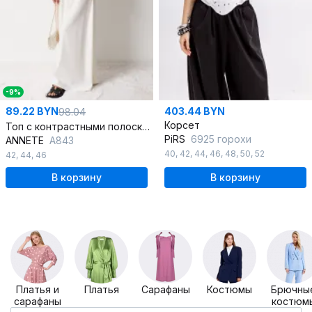
-9%
89.22 BYN
403.44 BYN
98.04
Корсет
Топ с контрастными полосками из трикотажного полотна
PiRS
6925 горохи
ANNETE
A843
40
,
42
,
44
,
46
,
48
,
50
,
52
42
,
44
,
46
В корзину
В корзину
Платья и
Платья
Сарафаны
Костюмы
Брючны
сарафаны
костюм