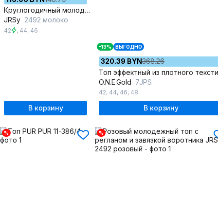
Круглогодичный молодежный топ из шифона с завязкой и регланом
JRSy
2492 молоко
42
,
44
,
46
-13%
ВЫГОДНО
320.39 BYN
368.26
O.N.E.Gold
7JPS
42
,
44
,
46
,
48
В корзину
В корзину
%
%