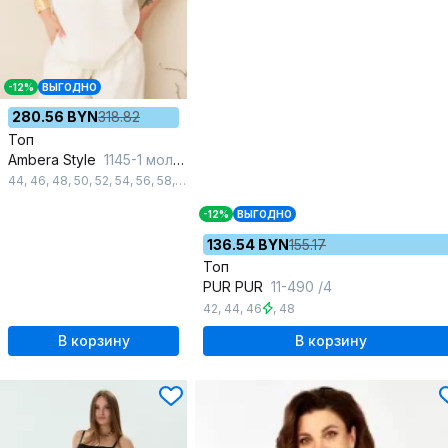
-12%
ВЫГОДНО
280.56 BYN
318.82
Топ
Ambera Style
1145-1 молоко
44
,
46
,
48
,
50
,
52
,
54
,
56
,
58
,
60
-12%
ВЫГОДНО
136.54 BYN
155.17
Топ
PUR PUR
11-490 /4
42
,
44
,
46
,
48
В корзину
В корзину