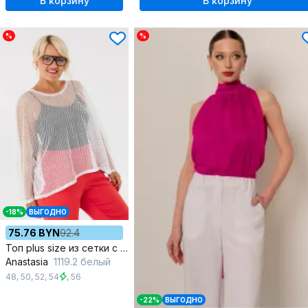
В корзину
В корзину
%
%
-18%
ВЫГОДНО
75.76 BYN
92.4
Топ plus size из сетки с перламутровым блеском
Anastasia
1119.2 белый
48
,
50
,
52
,
54
,
56
-22%
ВЫГОДНО