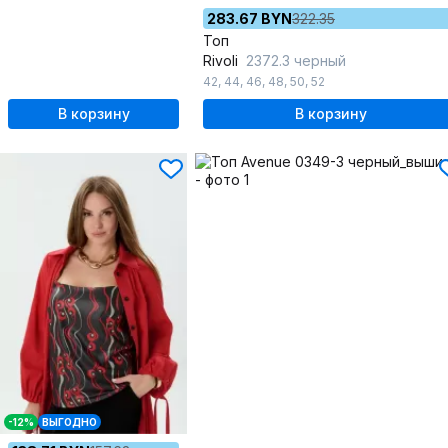
283.67 BYN
322.35
Топ
Rivoli
2372.3 черный
42
,
44
,
46
,
48
,
50
,
52
В корзину
В корзину
-12%
ВЫГОДНО