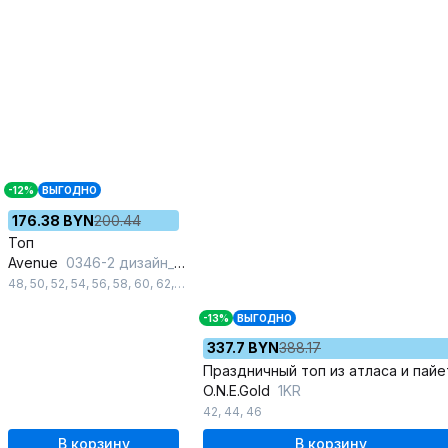
-12%
ВЫГОДНО
176.38 BYN
200.44
Топ
Avenue
0346-2 дизайн_цветы_абстракция
48
,
50
,
52
,
54
,
56
,
58
,
60
,
62
,
64
,
66
,
68
,
70
,
72
-13%
ВЫГОДНО
337.7 BYN
388.17
O.N.E.Gold
1KR
42
,
44
,
46
В корзину
В корзину