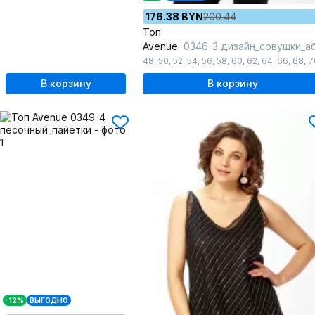
176.38 BYN
200.44
Топ
Avenue
0346-3 дизайн_совушки_абстракция_сини
48
,
50
,
52
,
54
,
56
,
58
,
60
,
62
,
64
,
66
,
68
,
7
В корзину
В корзину
-12%
ВЫГОДНО