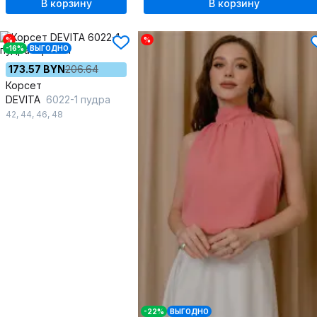
В корзину
В корзину
%
%
-16%
ВЫГОДНО
173.57 BYN
206.64
Корсет
DEVITA
6022-1 пудра
42
,
44
,
46
,
48
-22%
ВЫГОДНО