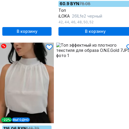
60.9 BYN
78.08
Топ
iLOKA
26ILfe2 черный
42
,
44
,
46
,
48
,
50
,
52
В корзину
В корзину
%
-22%
ВЫГОДНО
116.06 BYN
148.79