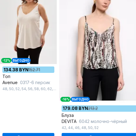
-12%
ВЫГОДНО
134.38 BYN
152.71
Топ
Avenue
0317-6 персик
48
,
50
,
52
,
54
,
56
,
58
,
60
,
62
,
64
,
66
,
68
,
70
,
72
-16%
ВЫГОДНО
179.08 BYN
213.2
Блуза
DEVITA
6042 молочно-чёрный
42
,
44
,
46
,
48
,
50
,
52