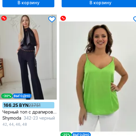
В корзину
В корзину
%
%
-30%
ВЫГОДНО
166.25 BYN
237.51
Черный топ с драпировкой и Swarovski на воротнике
Shymoda
342-23 черный
42
,
44
,
46
,
48
-25%
ВЫГОДНО