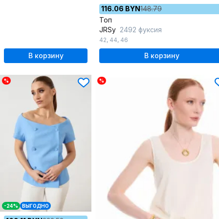
116.06 BYN
148.79
Топ
JRSy
2492 фуксия
42
,
44
,
46
В корзину
В корзину
%
%
-24%
ВЫГОДНО