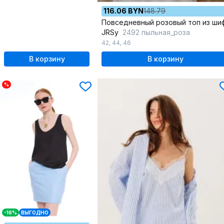
116.06 BYN
148.79
JRSy
2492 пыльная_роза
42
,
44
,
46
В корзину
В корзину
%
-16%
ВЫГОДНО