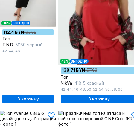
-16%
ВЫГОДНО
112.4 BYN
133.82
Топ
T.N.D
М159 черный
42
,
44
,
46
-12%
ВЫГОДНО
138.71 BYN
157.63
Топ
NikVa
418-5 красный
42
,
44
,
46
,
48
,
50
,
52
,
54
,
56
,
58
,
60
В корзину
В корзину