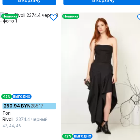
В корзину
В корзину
Новинка
Новинка
-12%
ВЫГОДНО
250.94 BYN
285.17
Топ
Rivoli
2374.4 черный
42
,
44
,
46
-12%
ВЫГОДНО