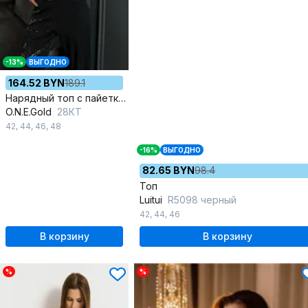
-13%
ВЫГОДНО
164.52 BYN
189.1
Нарядный топ с пайетками из текстиля
O.N.E.Gold
28КТ
42
,
44
,
46
,
48
-16%
ВЫГОДНО
82.65 BYN
98.4
Топ
Luitui
R5098 черный
42
,
44
,
46
В корзину
В корзину
%
%