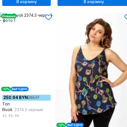
В корзину
В корзину
Новинка
-12%
ВЫГОДНО
250.94 BYN
285.17
Топ
Rivoli
2374.3 черный
42
,
44
,
46
-12%
ВЫГОДНО