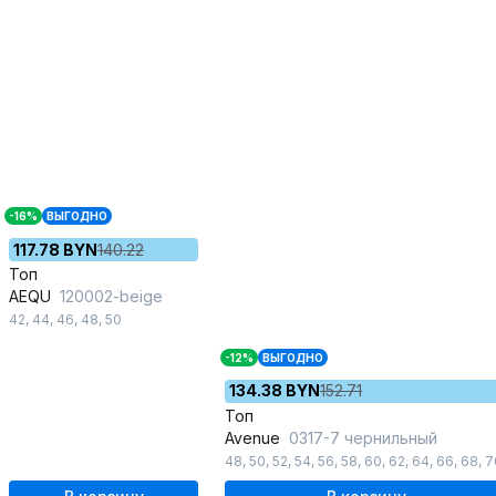
-16%
ВЫГОДНО
117.78 BYN
140.22
Топ
AEQU
120002-beige
42
,
44
,
46
,
48
,
50
-12%
ВЫГОДНО
134.38 BYN
152.71
Топ
Avenue
0317-7 чернильный
48
,
50
,
52
,
54
,
56
,
58
,
60
,
62
,
64
,
66
,
68
,
7