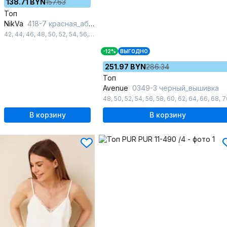
138.71 BYN
157.63
Топ
NikVa
418-7 красная_абстракция
42
,
44
,
46
,
48
,
50
,
52
,
54
,
56
,
58
,
60
-12%
ВЫГОДНО
251.97 BYN
286.34
Топ
Avenue
0349-3 черный_вышивка
48
,
50
,
52
,
54
,
56
,
58
,
60
,
62
,
64
,
66
,
68
,
7
В корзину
В корзину