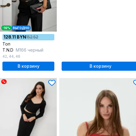
-16%
ВЫГОДНО
128.11 BYN
152.52
Топ
T.N.D
М166 черный
42
,
44
,
46
В корзину
В корзину
%