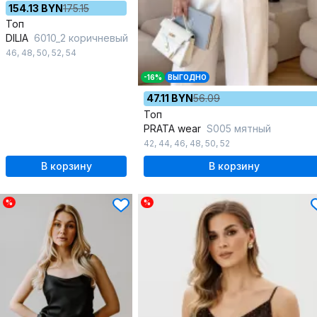
154.13 BYN
175.15
Топ
DILIA
6010_2 коричневый
46
,
48
,
50
,
52
,
54
-16%
ВЫГОДНО
47.11 BYN
56.09
Топ
PRATA wear
S005 мятный
42
,
44
,
46
,
48
,
50
,
52
В корзину
В корзину
%
%