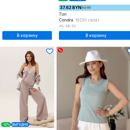
37.62 BYN
50.16
Топ
Condra
16230 салат
46
,
48
,
50
В корзину
В корзину
%
-12%
ВЫГОДНО