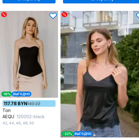
%
%
-16%
ВЫГОДНО
117.78 BYN
140.22
Топ
AEQU
120002-black
42
,
44
,
46
,
48
,
50
-22%
ВЫГОДНО