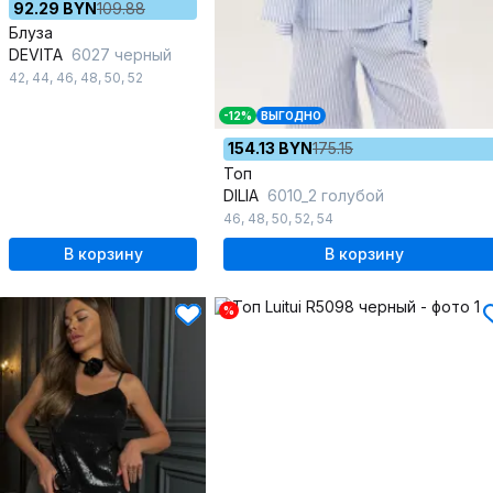
92.29 BYN
109.88
Блуза
DEVITA
6027 черный
42
,
44
,
46
,
48
,
50
,
52
-12%
ВЫГОДНО
154.13 BYN
175.15
Топ
DILIA
6010_2 голубой
46
,
48
,
50
,
52
,
54
В корзину
В корзину
%