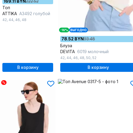
169.11 BYN
222.52
Топ
ATTIKA
A3492 голубой
42
,
44
,
46
,
48
-16%
ВЫГОДНО
78.52 BYN
93.48
Блуза
DEVITA
6019 молочный
42
,
44
,
46
,
48
,
50
,
52
В корзину
В корзину
%