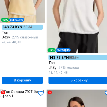
-12%
ВЫГОДНО
143.73 BYN
163.34
Топ
JRSy
2715 сливочный
42
,
44
,
46
,
48
-12%
ВЫГОДНО
143.73 BYN
163.34
Топ
JRSy
2715 молоко
42
,
44
,
46
,
48
В корзину
В корзину
%
%