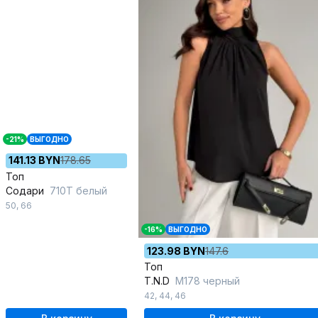
-21%
ВЫГОДНО
141.13 BYN
178.65
Топ
Содари
710Т белый
50
,
66
-16%
ВЫГОДНО
123.98 BYN
147.6
Топ
T.N.D
М178 черный
42
,
44
,
46