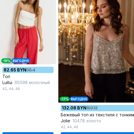
-16%
ВЫГОДНО
82.65 BYN
98.4
Топ
Luitui
R5098 молочный
42
,
44
,
46
-17%
ВЫГОДНО
132.08 BYN
159.13
Jolie
10478 золото
42
,
44
,
46