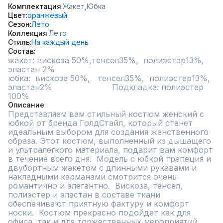
Комплектация
Жакет,
Юбка
Цвет
оранжевый
Сезон
Лето
Коллекция
Лето
Стиль
На каждый день
Состав
жакет: вискоза 50%,тенсел35%,  полиэстер13%,  
эластан 2%    

юбка:  вискоза 50%,   тенсел35%,  полиэстер13%,  
эластан2%                        Подкладка: полиэстер 
100%
Описание
Представляем вам стильный костюм женский с 
юбкой от бренда ГолдСтайл, который станет 
идеальным выбором для создания женственного 
образа. Этот костюм, выполненный из дышащего 
и ультралегкого материала, подарит вам комфорт 
в течение всего дня.  Модель с юбкой трапеция и 
двубортным жакетом с длинными рукавами и 
накладными карманами смотрится очень 
романтично и элегантно.  Вискоза, тенсел, 
полиэстер и эластан в составе ткани 
обеспечивают приятную фактуру и комфорт 
носки.  Костюм прекрасно подойдет как для 
офиса, так и для торжественных мероприятий, 