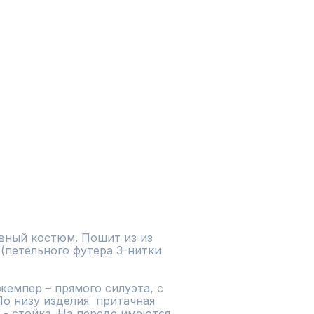
ный костюм. Пошит из из 
петельного футера 3-нитки 
емпер – прямого силуэта, с 
о низу изделия  притачная 
- стойка. На переде имеются 