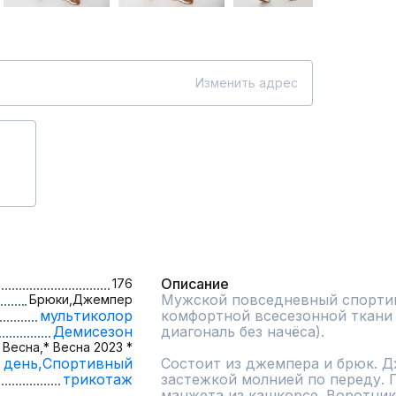
Изменить адрес
Описание
176
Мужской повседневный спортив
Брюки,
Джемпер
мультиколор
комфортной всесезонной ткани (
Демисезон
диагональ без начёса). 

Весна,
* Весна 2023 *
 день,
Спортивный
Состоит из джемпера и брюк. Дж
трикотаж
застежкой молнией по переду. П
манжета из кашкорсе. Воротник 