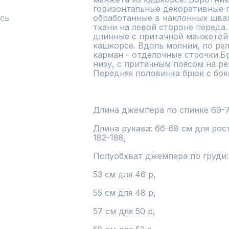
горизонтальные декоративные п
сь
обработанные в наклонных швах.
ткани на левой стороне переда
длинные с притачной манжетой 
кашкорсе. Вдоль молнии, по ре
карман - отделочные строчки.Б
низу, с притачным поясом на ре
Передняя половинка брюк с бок
Длина джемпера по спинке 69-71
Длина рукава: 66-68 см для рост
182-188, 

Полуобхват джемпера по груди:

53 см для 46 р,

55 см для 48 р,

57 см для 50 р,
