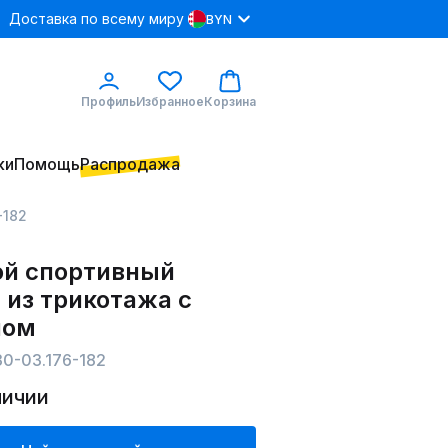
Доставка по всему миру
BYN
Профиль
Избранное
Корзина
ки
Помощь
Распродажа
-182
й спортивный
 из трикотажа с
пом
0-03.176-182
личии