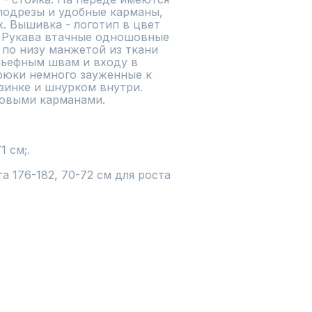
одрезы и удобные карманы, 
 Вышивка - логотип в цвет 
. Рукава втачные одношовные 
по низу манжетой из ткани 
льефным швам и входу в 
рюки немного зауженные к 
зинке и шнурком внутри. 
овыми карманами. 

 см;.

а 176-182, 70-72 см для роста 