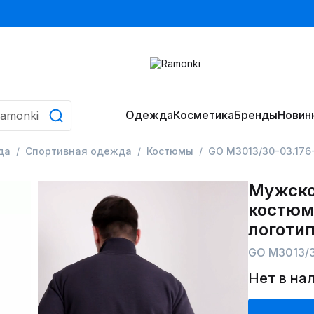
Одежда
Косметика
Бренды
Новин
да
Спортивная одежда
Костюмы
GO M3013/30-03.176
Мужско
костюм
логоти
GO M3013/3
Нет в на