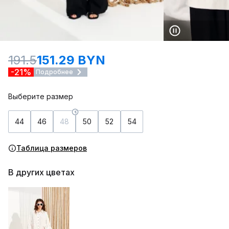
191.5
151.29 BYN
-21%
Подробнее
Выберите размер
44
46
48
50
52
54
Таблица размеров
В других цветах