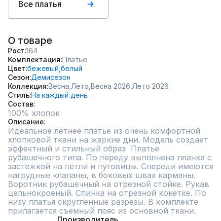
Все платья
О товаре
Рост
164
Комплектация
Платье
Цвет
бежевый,
белый
Сезон
Демисезон
Коллекция
Весна,
Лето,
Весна 2026,
Лето 2026
Стиль
На каждый день
Состав
100% хлопок
Описание
Идеальное летнее платье из очень комфортной 
хлопковой ткани на жаркие дни. Модель создает 
эффектный и стильный образ  Платье 
рубашечного типа. По переду выполнена планка с 
застежкой на петли и пуговицы. Спереди имеются 
нагрудные клапаны, в боковых швах карманы. 
Воротник рубашечный на отрезной стойке. Рукав 
цельнокроеный. Спинка на отрезной кокетке. По 
низу платья скругленные разрезы. В комплекте 
прилагается съемный пояс из основной ткани.
Производитель