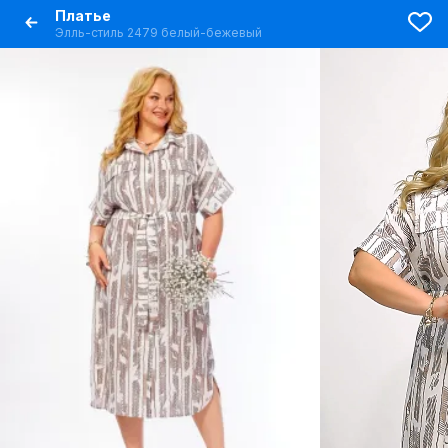
Платье
Элль-стиль 2479 белый-бежевый