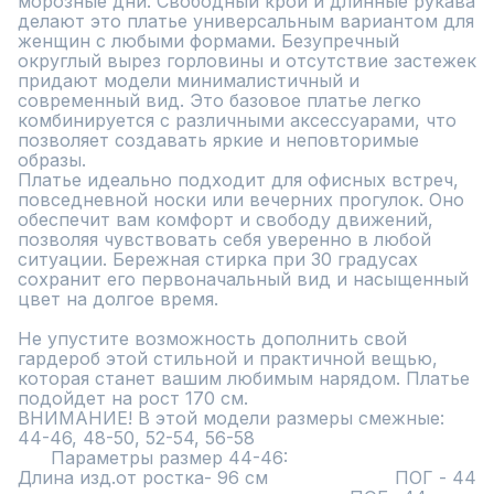
морозные дни. Свободный крой и длинные рукава 
делают это платье универсальным вариантом для 
женщин с любыми формами. Безупречный 
округлый вырез горловины и отсутствие застежек 
придают модели минималистичный и 
современный вид. Это базовое платье легко 
комбинируется с различными аксессуарами, что 
позволяет создавать яркие и неповторимые 
образы.

Платье идеально подходит для офисных встреч, 
повседневной носки или вечерних прогулок. Оно 
обеспечит вам комфорт и свободу движений, 
позволяя чувствовать себя уверенно в любой 
ситуации. Бережная стирка при 30 градусах 
сохранит его первоначальный вид и насыщенный 
цвет на долгое время.

Не упустите возможность дополнить свой 
гардероб этой стильной и практичной вещью, 
которая станет вашим любимым нарядом. Платье 
подойдет на рост 170 см. 

ВНИМАНИЕ! В этой модели размеры смежные: 
44-46, 48-50, 52-54, 56-58

      Параметры размер 44-46:                            
Длина изд.от ростка- 96 см                       ПОГ - 44 