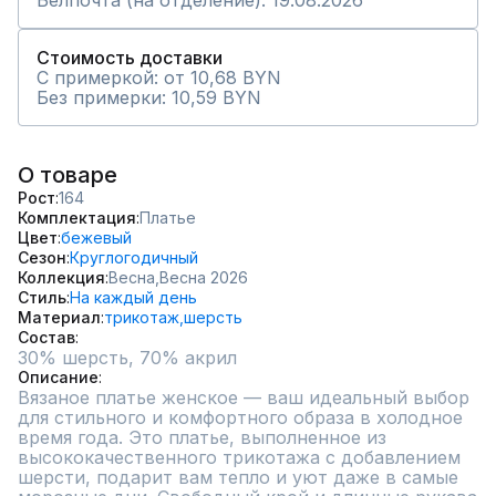
Белпочта (на отделение): 19.08.2026
Стоимость доставки
С примеркой: от 10,68 BYN
Без примерки: 10,59 BYN
О товаре
Рост
164
Комплектация
Платье
Цвет
бежевый
Сезон
Круглогодичный
Коллекция
Весна,
Весна 2026
Стиль
На каждый день
Материал
трикотаж,
шерсть
Состав
30% шерсть, 70% акрил
Описание
Вязаное платье женское — ваш идеальный выбор 
для стильного и комфортного образа в холодное 
время года. Это платье, выполненное из 
высококачественного трикотажа с добавлением 
шерсти, подарит вам тепло и уют даже в самые 