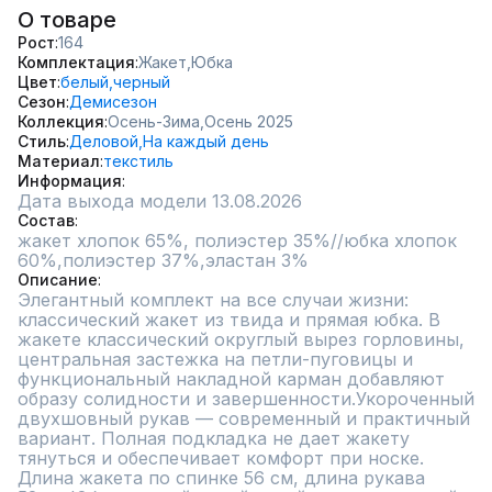
О товаре
Рост
164
Комплектация
Жакет,
Юбка
Цвет
белый,
черный
Сезон
Демисезон
Коллекция
Осень-Зима,
Осень 2025
Стиль
Деловой,
На каждый день
Материал
текстиль
Информация
Дата выхода модели 13.08.2026
Состав
жакет хлопок 65%, полиэстер 35%//юбка хлопок 
60%,полиэстер 37%,эластан 3%
Описание
Элегантный комплект на все случаи жизни: 
классический жакет из твида и прямая юбка. В 
жакете классический округлый вырез горловины, 
центральная застежка на петли-пуговицы и 
функциональный накладной карман добавляют 
образу солидности и завершенности.Укороченный 
двухшовный рукав — современный и практичный 
вариант. Полная подкладка не дает жакету 
тянуться и обеспечивает комфорт при носке. 
Длина жакета по спинке 56 см, длина рукава 