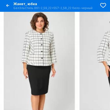
Жакет, юбка
БелЭльСтиль 861-2_59_22+557-2_58_22 бело-черный