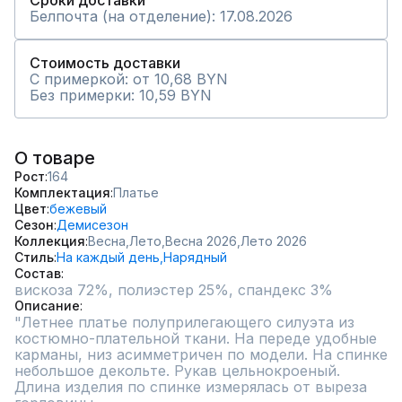
Сроки доставки
Белпочта (на отделение): 17.08.2026
Стоимость доставки
С примеркой: от 10,68 BYN
Без примерки: 10,59 BYN
О товаре
Рост
164
Комплектация
Платье
Цвет
бежевый
Сезон
Демисезон
Коллекция
Весна,
Лето,
Весна 2026,
Лето 2026
Стиль
На каждый день,
Нарядный
Состав
вискоза 72%, полиэстер 25%, спандекс 3%
Описание
"Летнее платье полуприлегающего силуэта из 
костюмно-плательной ткани. На переде удобные 
карманы, низ асимметричен по модели. На спинке 
небольшое декольте. Рукав цельнокроеный. 
Длина изделия по спинке измерялась от выреза 