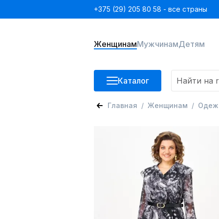
+375 (29) 205 80 58 - все страны
Женщинам
Мужчинам
Детям
Каталог
Главная
Женщинам
Одеж