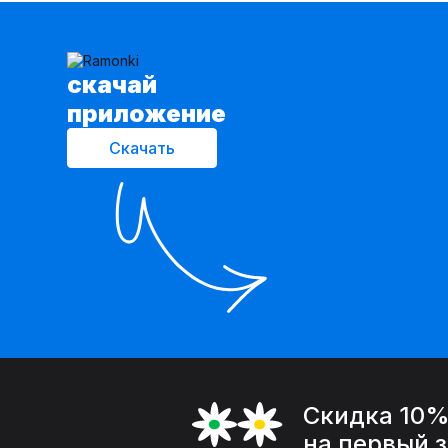
cкачай
приложение
Скачать
Скидка 10
на первый 