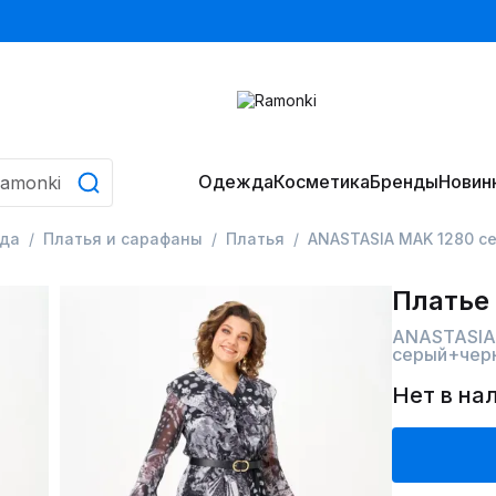
Одежда
Косметика
Бренды
Новин
да
Платья и сарафаны
Платья
ANASTASIA MAK 1280 
Платье
ANASTASIA
серый+чер
Нет в на