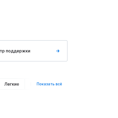
тр поддержки
Легкие
Нарядные
Деловой стиль
Вече
Показать всё