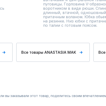
пуговицы. Горловина V-образно
сь
воротником в виде рюши. Спинка
длинный, втачной, одношовный,
притачным воланом. Юбка обьем
на резинке. Низ юбки с притачн
по талии с готовым поясом.
Все товары ANASTASIA MAK
Все
Если вы заказывали этот товар, поделитесь своим впечатлением