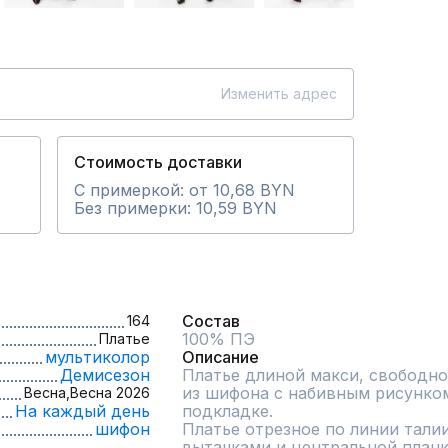
Изменить адрес
Стоимость доставки
С примеркой: от 10,68 BYN
Без примерки: 10,59 BYN
Состав
164
100% ПЭ
Платье
мультиколор
Описание
Демисезон
Платье длиной макси, свободног
из шифона с набивным рисунком,
Весна,
Весна 2026
На каждый день
подкладке.

шифон
Платье отрезное по линии талии
вытачками и центральной планко