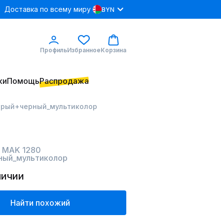
Доставка по всему миру
BYN
Профиль
Избранное
Корзина
ки
Помощь
Распродажа
серый+черный_мультиколор
 MAK 1280
ный_мультиколор
личии
Найти похожий