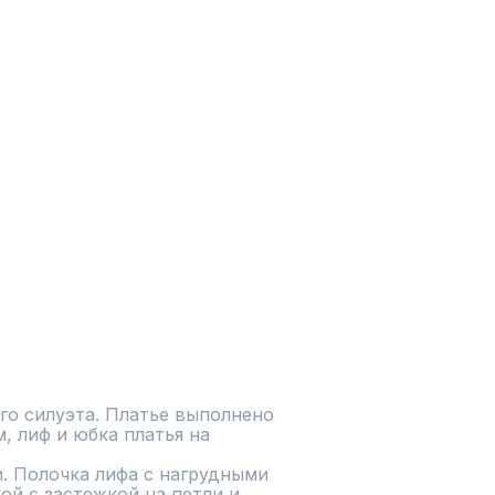
о силуэта. Платье выполнено 
 лиф и юбка платья на 
. Полочка лифа с нагрудными 
й с застежкой на петли и 