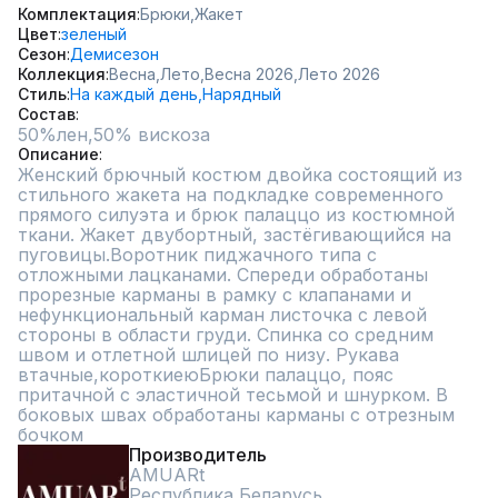
Комплектация
Брюки,
Жакет
Цвет
зеленый
Сезон
Демисезон
Коллекция
Весна,
Лето,
Весна 2026,
Лето 2026
Стиль
На каждый день,
Нарядный
Состав
50%лен,50% вискоза
Описание
Женский брючный костюм двойка состоящий из 
стильного жакета на подкладке современного 
прямого силуэта и брюк палаццо из костюмной 
ткани. Жакет двубортный, застёгивающийся на 
пуговицы.Воротник пиджачного типа с 
отложными лацканами. Спереди обработаны 
прорезные карманы в рамку с клапанами и 
нефункциональный карман листочка с левой 
стороны в области груди. Спинка со средним 
швом и отлетной шлицей по низу. Рукава 
втачные,короткиеюБрюки палаццо, пояс 
притачной с эластичной тесьмой и шнурком. В 
боковых швах обработаны карманы с отрезным 
бочком
Производитель
AMUARt
Республика Беларусь