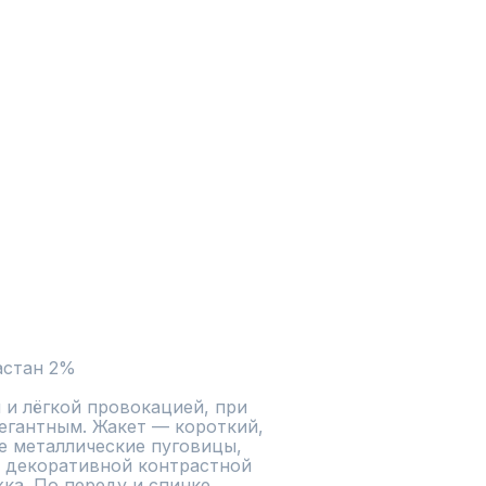
астан 2%
и лёгкой провокацией, при 
гантным. Жакет — короткий, 
е металлические пуговицы, 
 декоративной контрастной 
ка. По переду и спинке 