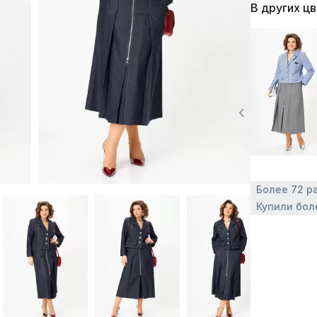
В других ц
Более 72 р
Купили бол