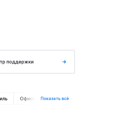
тр поддержки
иль
Офисный стиль
Вечерние
Нарядные
Показать всё