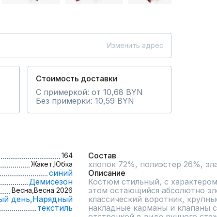
Изменить адрес
Стоимость доставки
С примеркой: от 10,68 BYN
Без примерки: 10,59 BYN
Состав
164
хлопок 72%, полиэстер 26%, эл
Жакет,
Юбка
синий
Описание
Демисезон
Костюм стильный, с характером 
этом остающийся абсолютно эле
Весна,
Весна 2026
ый день,
Нарядный
классический воротник, крупны
текстиль
накладные карманы и клапаны с
отстрочкой в виде ручного стеж