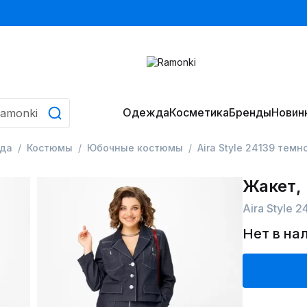
Одежда
Косметика
Бренды
Новин
да
Костюмы
Юбочные костюмы
Aira Style 24139 тем
Жакет,
Aira Style 
Нет в на