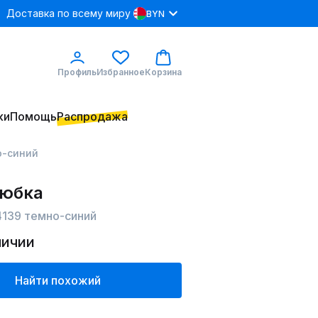
Доставка по всему миру
BYN
Профиль
Избранное
Корзина
ки
Помощь
Распродажа
но-синий
 юбка
24139 темно-синий
личии
Найти похожий