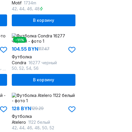
Motif
1734m
,
,
,
42
44
46
48
В корзину
-11%
104.55 BYN
117.47
Футболка
Condra
16277 черный
,
,
,
,
,
,
,
,
2
64
66
50
68
52
70
54
72
56
В корзину
128 BYN
129.29
Футболка
Atelero
1122 белый
,
,
,
,
,
42
44
46
48
50
52