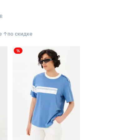
р
е ↑
по скидке
%