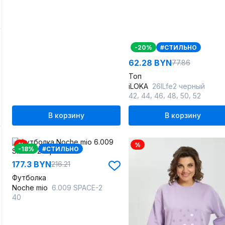
-20%
#СТИЛЬНО
62.28 BYN
77.86
Топ
iLOKA
26ILfe2 черный
,
,
,
,
,
42
44
46
48
50
52
В корзину
В корзину
%
%
-18%
#СТИЛЬНО
177.3 BYN
216.21
Футболка
Noche mio
6.009 SPACE-2
40