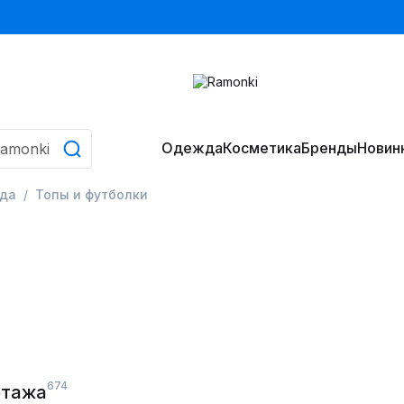
Одежда
Косметика
Бренды
Новин
да
Топы и футболки
674
отажа