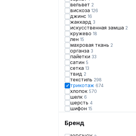
вельвет
2
вискоза
126
джинс
16
жаккард
3
искусственная замша
2
кружево
18
лен
15
махровая ткань
2
органза
3
пайетки
33
сатин
5
сетка
13
твид
2
текстиль
298
трикотаж
674
хлопок
570
шелк
6
шерсть
4
шифон
15
экокожа
16
Бренд