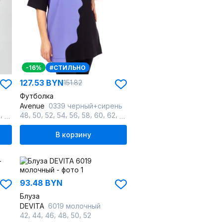
-16%
#СТИЛЬНО
127.53 BYN
151.82
Футболка
Avenue
0339 черный+сирень
,
,
,
,
,
,
,
,
,
,
,
,
,
,
,
,
,
2
64
66
48
68
50
70
52
72
54
56
58
60
62
64
66
68
70
72
В корзину
93.48 BYN
Блуза
DEVITA
6019 молочный
,
,
,
,
,
42
44
46
48
50
52