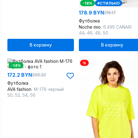
-18%
#СТИЛЬНО
178.9 BYN
218.17
Футболка
Noche mio
6.495 CANARI
,
,
,
44
46
48
50
В корзину
В корзину
%
-14%
172.2 BYN
200.23
Футболка
AVA fashion
М-176 черный
,
,
,
50
52
54
56