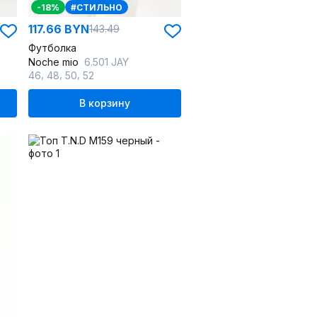
-18%
#СТИЛЬНО
117.66 BYN
143.49
Футболка
Noche mio
6.501 JAY
,
,
,
46
48
50
52
В корзину