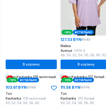
-16%
#СТИЛЬНО
127.53 BYN
151.82
Майка
Avenue
0314-4
,
,
,
,
,
,
,
48
50
52
54
56
58
60
6
В корзину
В корзину
%
%
-19%
#СТИЛЬНО
-19%
#СТИЛЬНО
103.61 BYN
111.58 BYN
127.92
137.75
Топ
Топ
Kauhanka
018 молочный
Kauhanka
012 белый
,
,
,
,
,
,
,
,
,
,
50
52
54
56
58
60
50
52
54
56
58
60