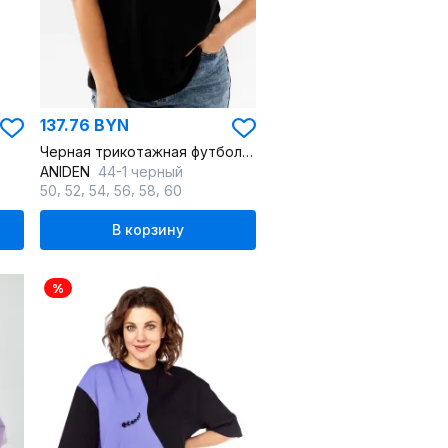
137.76 BYN
Черная трикотажная футболка с округлым вырезом
ANIDEN
44-1 черный
,
,
,
,
,
50
52
54
56
58
60
В корзину
%