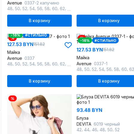
Avenue
0337-2 капучино
,
,
,
,
,
,
,
,
,
,
,
,
48
50
52
54
56
58
60
62
64
66
68
70
72
В корзину
В корзину
-16%
#СТИЛЬНО
%
%
-16%
#СТИЛЬНО
127.53 BYN
151.82
127.53 BYN
151.82
Майка
Майка
Avenue
0337
,
,
,
,
,
,
,
,
,
,
,
,
Avenue
0337-1
48
50
52
54
56
58
60
62
64
66
68
70
72
,
,
,
,
,
,
,
48
50
52
54
56
58
60
6
В корзину
В корзину
%
93.48 BYN
Блуза
DEVITA
6019 черный
,
,
,
,
,
42
44
46
48
50
52