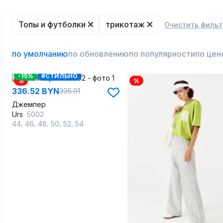
Топы и футболки
трикотаж
Очистить фильт
по умолчанию
по обновлению
по популярности
по цен
-15%
#СТИЛЬНО
%
%
336.52 BYN
395.91
Джемпер
Urs
5002
,
,
,
,
,
44
46
48
50
52
54