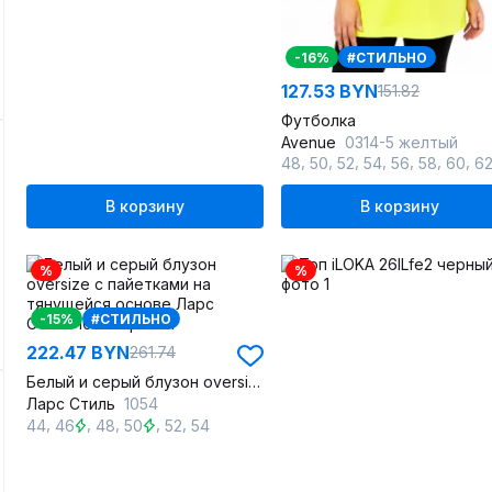
-16%
#СТИЛЬНО
127.53 BYN
151.82
Футболка
Avenue
0314-5 желтый
,
,
,
,
,
,
,
48
50
52
54
56
58
60
6
В корзину
В корзину
%
%
-15%
#СТИЛЬНО
222.47 BYN
261.74
Белый и серый блузон oversize с пайетками на тянущейся основе
Ларс Стиль
1054
,
,
,
,
,
44
46
48
50
52
54