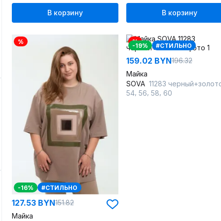
В корзину
В корзину
%
%
-19%
#СТИЛЬНО
159.02 BYN
196.32
Майка
SOVA
11283 черный+золот
,
,
,
54
56
58
60
-16%
#СТИЛЬНО
127.53 BYN
151.82
Майка