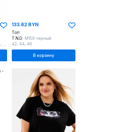
133.82 BYN
Топ
T.N.D
М159 черный
,
,
,
,
,
,
,
2
64
66
42
68
44
70
46
72
В корзину