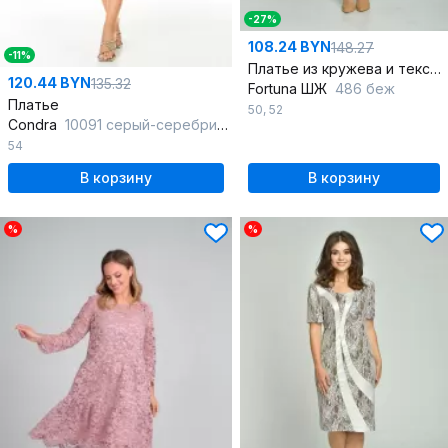
-27%
108.24 BYN
148.27
-11%
Платье из кружева и текстиля с асимметричным подрезом
120.44 BYN
135.32
Fortuna ШЖ
486 беж
Платье
50
,
52
Condra
10091 серый-серебристый
54
В корзину
В корзину
%
%