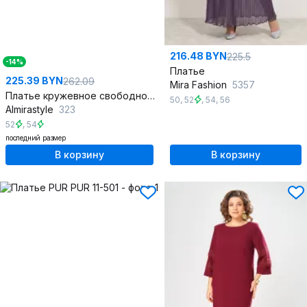
216.48 BYN
225.5
-14%
Платье
225.39 BYN
262.09
Mira Fashion
5357
Платье кружевное свободное с ремнем и складками
50
,
52
,
54
,
56
Almirastyle
323
52
,
54
последний размер
В корзину
В корзину