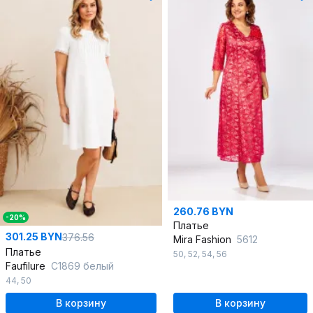
260.76 BYN
-20%
Платье
301.25 BYN
376.56
Mira Fashion
5612
Платье
50
,
52
,
54
,
56
Faufilure
C1869 белый
44
,
50
В корзину
В корзину