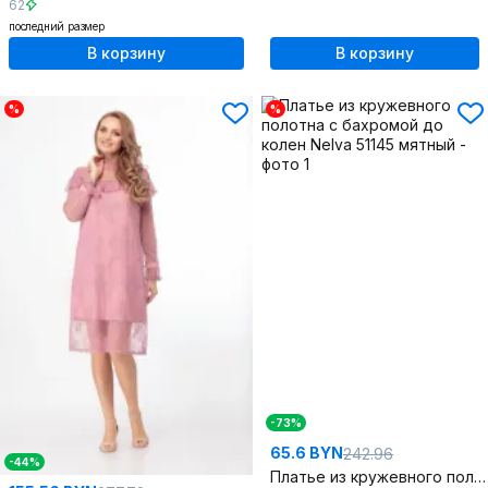
62
последний размер
В корзину
В корзину
%
%
-73%
65.6 BYN
242.96
-44%
Платье из кружевного полотна с бахромой до колен