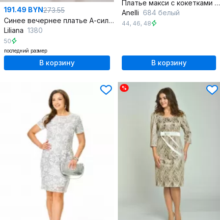
Платье макси с кокетками и съемным поясом
191.49 BYN
273.55
Anelli
684 белый
Синее вечернее платье А-силуэта с кружевным рукавом
44
,
46
,
48
Liliana
1380
50
последний размер
В корзину
В корзину
%