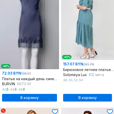
-40%
157.07 BYN
261.78
-48%
Бирюзовое летнее платье-халат из кружевного текстиля в стиле бохо
72.03 BYN
138.51
Solomeya Lux
812 мята
Платье на каждый день синее кружевное из текстиля
48
,
50
,
52
,
54
BURVIN
6673-81
42
,
44
,
48
В корзину
В корзину
%