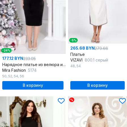
-5%
265.68 BYN
279.66
-24%
Платье
177.12 BYN
233.05
VIZAVI
800.1 серый
Нарядное платье из велюра и кружева с шнуром и аппликацией
48
,
54
Mira Fashion
5174
50
,
52
,
54
,
56
В корзину
В корзину
%