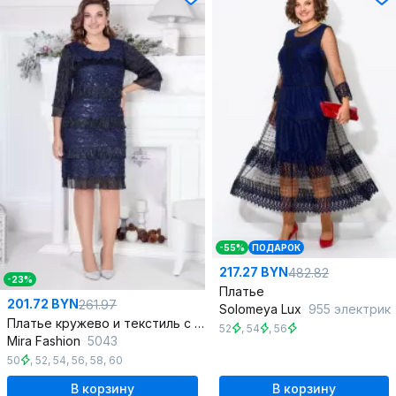
-55%
ПОДАРОК
217.27 BYN
482.82
-23%
Платье
201.72 BYN
261.97
Solomeya Lux
955 электрик
Платье кружево и текстиль с ярусами и разрезом
52
,
54
,
56
Mira Fashion
5043
50
,
52
,
54
,
56
,
58
,
60
В корзину
В корзину