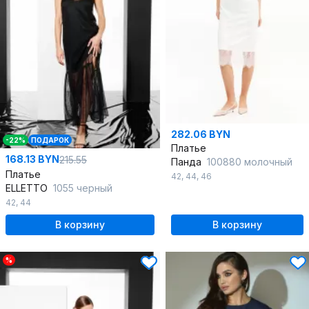
282.06 BYN
-22%
ПОДАРОК
Платье
168.13 BYN
215.55
Панда
100880 молочный
Платье
42
,
44
,
46
ELLETTO
1055 черный
42
,
44
В корзину
В корзину
%