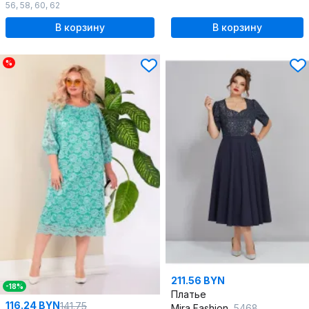
56
,
58
,
60
,
62
В корзину
В корзину
%
211.56 BYN
-18%
Платье
116.24 BYN
141.75
Mira Fashion
5468