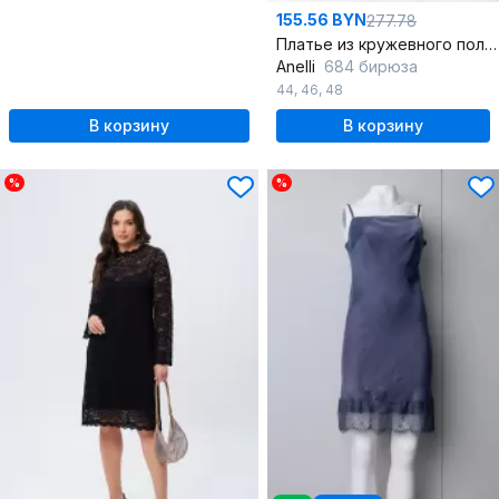
155.56 BYN
277.78
Платье из кружевного полотна с воланами и пуговицами
Anelli
684 бирюза
44
,
46
,
48
В корзину
В корзину
%
%