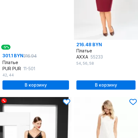
216.48 BYN
-5%
Платье
301.1 BYN
316.94
AXXA
55233
Платье
54
,
56
,
58
PUR PUR
11-501
42
,
44
В корзину
В корзину
%