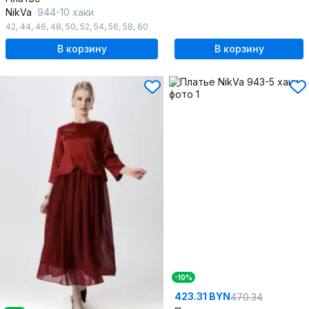
NikVa
944-10 хаки
42
,
44
,
46
,
48
,
50
,
52
,
54
,
56
,
58
,
60
В корзину
В корзину
-10%
423.31 BYN
470.34