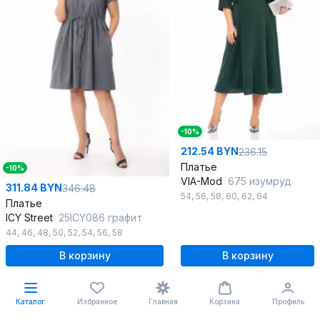
-10%
212.54 BYN
236.15
Платье
-10%
VIA-Mod
675 изумруд
311.84 BYN
346.48
54
,
56
,
58
,
60
,
62
,
64
Платье
ICY Street
25ICY086 графит
44
,
46
,
48
,
50
,
52
,
54
,
56
,
58
В корзину
В корзину
%
Каталог
Избранное
Главная
Корзина
Профиль