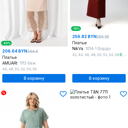
-10%
256.82 BYN
285.35
Платье
-40%
NikVa
1014-1 бордо
206.64 BYN
344.4
42
,
44
,
46
,
48
,
50
,
52
,
54
,
56
,
5
Платье
AMUARt
1113 беж
46
,
48
,
50
,
52
,
54
,
56
В корзину
В корзину
%