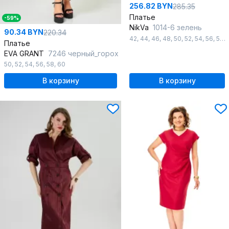
256.82 BYN
285.35
Платье
-59%
NikVa
1014-6 зелень
90.34 BYN
220.34
42
,
44
,
46
,
48
,
50
,
52
,
54
,
56
,
58
Платье
EVA GRANT
7246 черный_горох
50
,
52
,
54
,
56
,
58
,
60
В корзину
В корзину