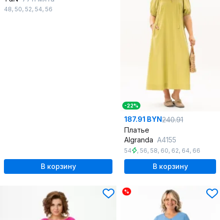
48
,
50
,
52
,
54
,
56
-22%
187.91 BYN
240.91
Платье
Algranda
А4155
54
,
56
,
58
,
60
,
62
,
64
,
66
В корзину
В корзину
%