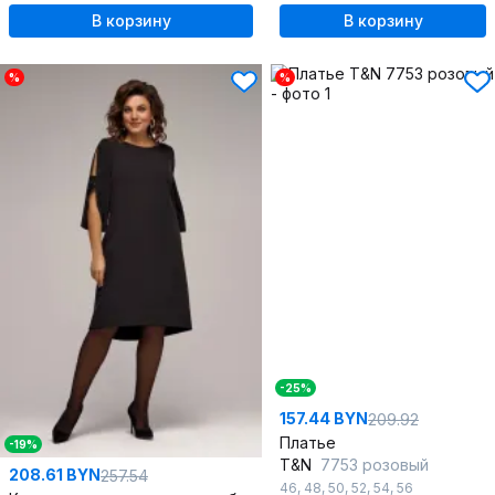
В корзину
В корзину
%
%
-25%
157.44 BYN
209.92
Платье
-19%
T&N
7753 розовый
208.61 BYN
257.54
46
,
48
,
50
,
52
,
54
,
56