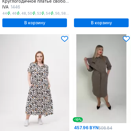
Круглогодичное платье свободного кроя из текстиля с карманами
IVA
1446
44
,
46
,
48
,
50
,
52
,
54
,
56
,
58
,
60
В корзину
В корзину
-10%
457.96 BYN
508.84