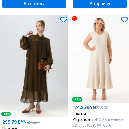
В корзину
В корзину
%
-22%
174.25 BYN
223.39
Платье
-10%
Algranda
A4170 бежевый
295.79 BYN
328.65
52
,
54
,
56
,
58
,
60
,
62
,
64
Платье