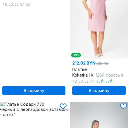
48
,
50
,
52
,
54
,
56
-10%
212.82 BYN
236.46
Платье
Koketka i K
1284 розовый
48
,
50
,
52
,
54
,
56
,
58
В корзину
В корзину