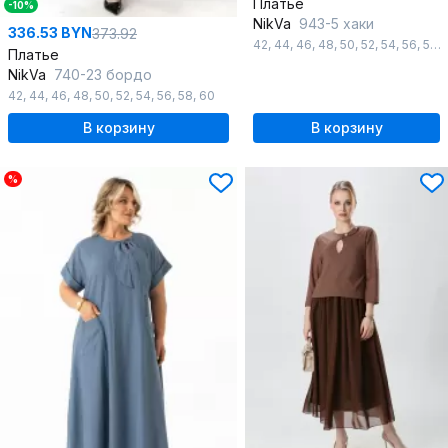
Платье
-10%
NikVa
943-5 хаки
336.53 BYN
373.92
42
,
44
,
46
,
48
,
50
,
52
,
54
,
56
,
58
,
Платье
NikVa
740-23 бордо
42
,
44
,
46
,
48
,
50
,
52
,
54
,
56
,
58
,
60
В корзину
В корзину
%