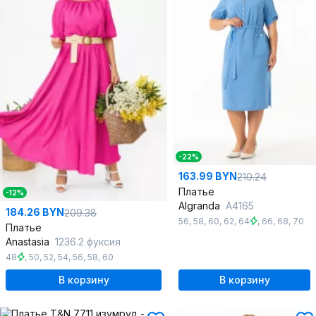
-22%
163.99 BYN
210.24
Платье
-12%
Algranda
А4165
184.26 BYN
209.38
56
,
58
,
60
,
62
,
64
,
66
,
68
,
70
Платье
Anastasia
1236.2 фуксия
48
,
50
,
52
,
54
,
56
,
58
,
60
В корзину
В корзину