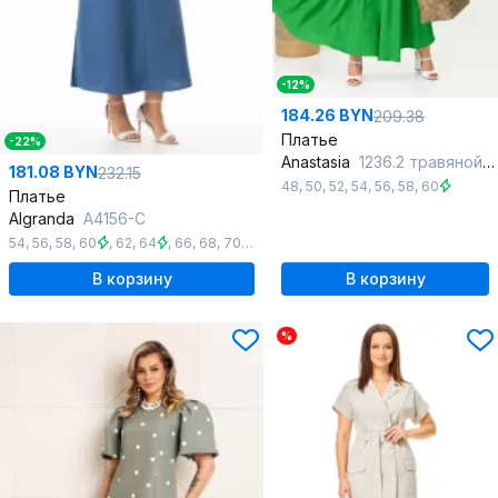
-12%
184.26 BYN
209.38
Платье
-22%
Anastasia
1236.2 травяной-зеленый_
181.08 BYN
232.15
48
,
50
,
52
,
54
,
56
,
58
,
60
Платье
Algranda
А4156-С
54
,
56
,
58
,
60
,
62
,
64
,
66
,
68
,
70
,
72
,
74
В корзину
В корзину
%