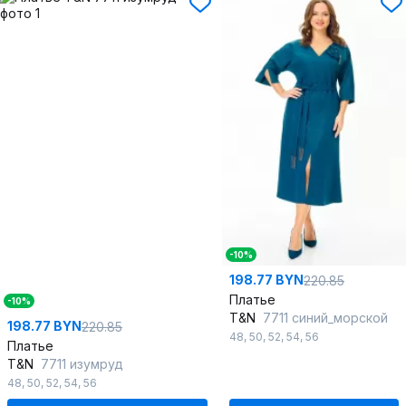
-10%
198.77 BYN
220.85
Платье
-10%
T&N
7711 синий_морской
198.77 BYN
220.85
48
,
50
,
52
,
54
,
56
Платье
T&N
7711 изумруд
48
,
50
,
52
,
54
,
56