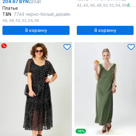
204.67 BYN
227.41
42
,
44
,
46
,
48
,
50
,
52
,
54
,
56
,
5
Платье
T&N
7744 черно-белый_дизайн
46
,
48
,
50
,
52
,
54
,
56
В корзину
В корзину
%
-10%