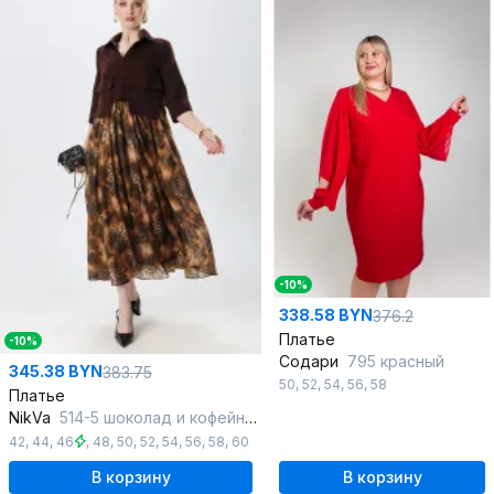
-10%
338.58 BYN
376.2
Платье
-10%
Содари
795 красный
345.38 BYN
383.75
50
,
52
,
54
,
56
,
58
Платье
NikVa
514-5 шоколад и кофейный леопард
42
,
44
,
46
,
48
,
50
,
52
,
54
,
56
,
58
,
60
В корзину
В корзину