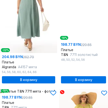
-10%
198.77 BYN
220.85
Платье
-22%
T&N
7711 золотистый
204.98 BYN
262.79
48
,
50
,
52
,
54
,
56
Платье
Algranda
А4157 мята
54
,
56
,
58
,
60
,
62
,
64
,
66
В корзину
В корзину
-10%
%
198.77 BYN
220.85
Платье
T&N
7711 мята