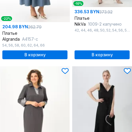
-10%
336.53 BYN
373.92
Платье
-22%
NikVa
1009-2 капучино
204.98 BYN
262.79
42
,
44
,
46
,
48
,
50
,
52
,
54
,
56
,
58
,
Платье
Algranda
А4157-с
54
,
56
,
58
,
60
,
62
,
64
,
66
В корзину
В корзину