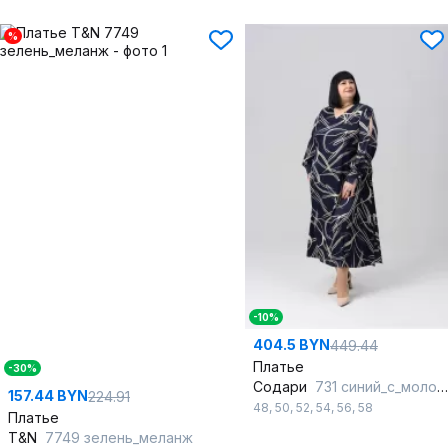
%
-10%
404.5 BYN
449.44
Платье
-30%
Содари
731 синий_с_молочными_полосками
157.44 BYN
224.91
48
,
50
,
52
,
54
,
56
,
58
Платье
T&N
7749 зелень_меланж