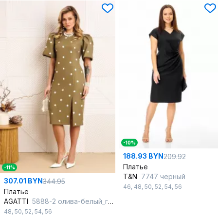
-10%
188.93 BYN
209.92
Платье
-11%
T&N
7747 черный
307.01 BYN
344.95
46
,
48
,
50
,
52
,
54
,
56
Платье
AGATTI
5888-2 олива-белый_горох
48
,
50
,
52
,
54
,
56