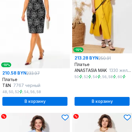
-15%
213.28 BYN
250.91
Платье
-10%
ANASTASIA MAK
1330 желтый
210.58 BYN
233.97
50
,
52
,
54
,
56
,
58
,
60
Платье
T&N
7767 черный
48
,
50
,
52
,
54
,
56
,
58
В корзину
В корзину
%
%