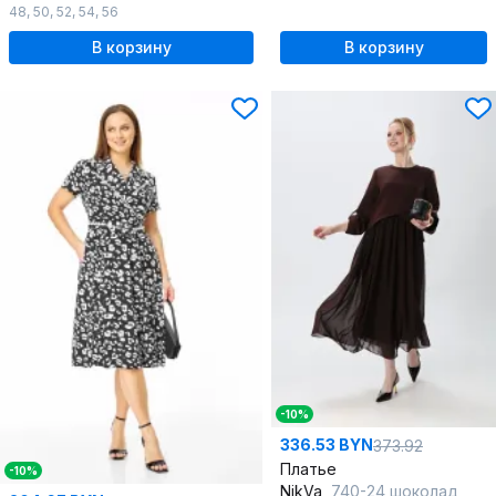
48
,
50
,
52
,
54
,
56
В корзину
В корзину
-10%
336.53 BYN
373.92
Платье
-10%
NikVa
740-24 шоколад