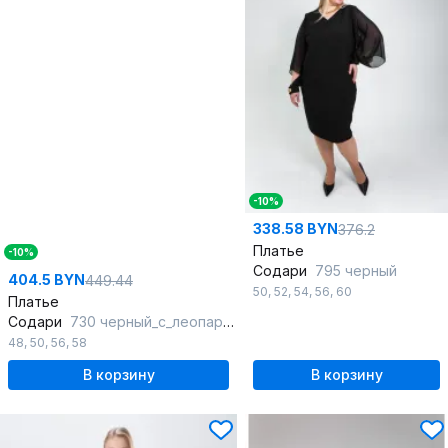
-10%
338.58 BYN
376.2
Платье
-10%
Содари
795 черный
404.5 BYN
449.44
50
,
52
,
54
,
56
,
60
Платье
Содари
730 черный_с_леопардовой_вставкой
48
,
50
,
56
,
58
В корзину
В корзину