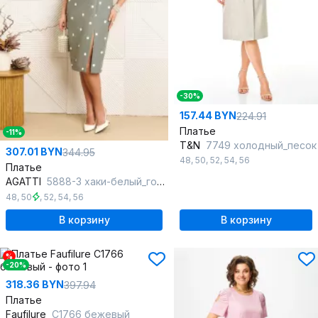
-30%
157.44 BYN
224.91
Платье
-11%
T&N
7749 холодный_песок
307.01 BYN
344.95
48
,
50
,
52
,
54
,
56
Платье
AGATTI
5888-3 хаки-белый_горох
48
,
50
,
52
,
54
,
56
В корзину
В корзину
%
-20%
318.36 BYN
397.94
Платье
Faufilure
C1766 бежевый