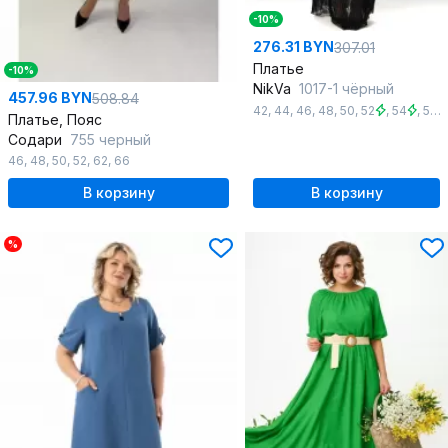
-10%
276.31 BYN
307.01
Платье
-10%
NikVa
1017-1 чёрный
457.96 BYN
508.84
42
,
44
,
46
,
48
,
50
,
52
,
54
,
56
,
Платье, Пояс
Содари
755 черный
46
,
48
,
50
,
52
,
62
,
66
В корзину
В корзину
%