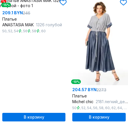
%
-15%
209.1 BYN
246
Платье
ANASTASIA MAK
1326 голубой
50
,
52
,
54
,
56
,
58
,
60
-10%
204.57 BYN
227.3
Платье
Michel chic
2181 легкий_деним
50
,
52
,
54
,
56
,
58
,
60
,
62
,
64
,
6
В корзину
В корзину