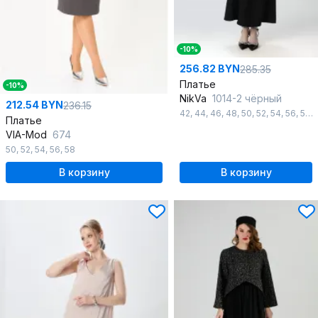
-10%
256.82 BYN
285.35
Платье
-10%
NikVa
1014-2 чёрный
212.54 BYN
236.15
42
,
44
,
46
,
48
,
50
,
52
,
54
,
56
,
58
,
Платье
VIA-Mod
674
50
,
52
,
54
,
56
,
58
В корзину
В корзину