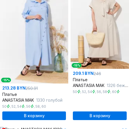
-15%
209.1 BYN
246
Платье
-15%
ANASTASIA MAK
1326 бежевый
213.28 BYN
250.91
50
,
52
,
54
,
56
,
58
,
60
Платье
ANASTASIA MAK
1330 голубой
50
,
52
,
54
,
56
,
58
,
60
В корзину
В корзину