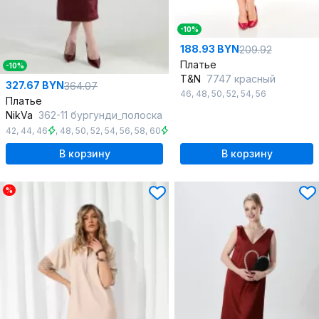
-10%
188.93 BYN
209.92
Платье
-10%
T&N
7747 красный
327.67 BYN
364.07
46
,
48
,
50
,
52
,
54
,
56
Платье
NikVa
362-11 бургунди_полоска
42
,
44
,
46
,
48
,
50
,
52
,
54
,
56
,
58
,
60
В корзину
В корзину
%