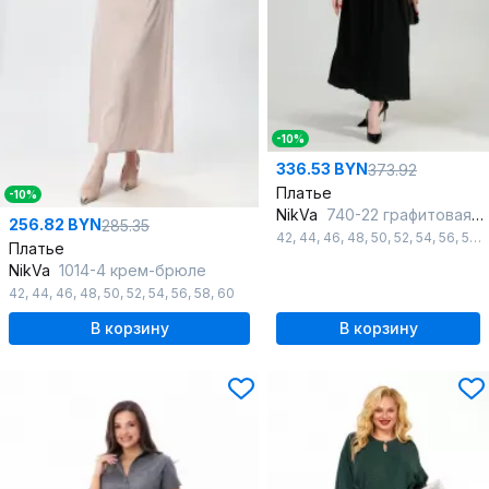
-10%
336.53 BYN
373.92
Платье
-10%
NikVa
740-22 графитовая_абстракция/чёрный
256.82 BYN
285.35
42
,
44
,
46
,
48
,
50
,
52
,
54
,
56
,
58
,
Платье
NikVa
1014-4 крем-брюле
42
,
44
,
46
,
48
,
50
,
52
,
54
,
56
,
58
,
60
В корзину
В корзину