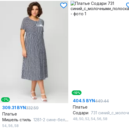
-10%
-7%
404.5 BYN
449.44
Платье
309.31 BYN
332.59
Содари
731 синий_с_молочными_полоска
Платье
48
,
50
,
52
,
54
,
56
,
58
Мишель стиль
1281-2 сине-белый
54
,
56
,
58