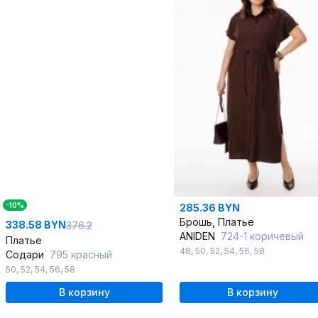
-10%
285.36 BYN
Брошь, Платье
338.58 BYN
376.2
ANIDEN
724-1 коричевый
Платье
48
,
50
,
52
,
54
,
56
,
58
Содари
795 красный
50
,
52
,
54
,
56
,
58
В корзину
В корзину