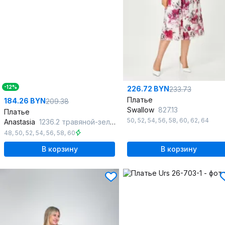
-12%
226.72 BYN
233.73
Платье
184.26 BYN
209.38
Swallow
827.13
Платье
50
,
52
,
54
,
56
,
58
,
60
,
62
,
64
Anastasia
1236.2 травяной-зеленый_
48
,
50
,
52
,
54
,
56
,
58
,
60
В корзину
В корзину