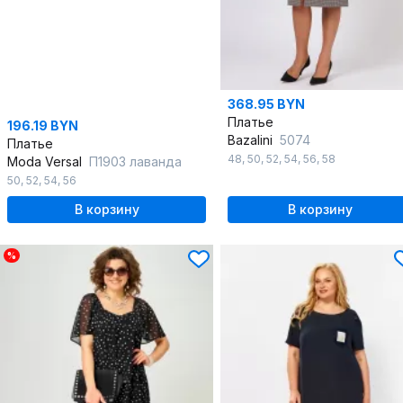
368.95 BYN
Платье
196.19 BYN
Bazalini
5074
Платье
48
,
50
,
52
,
54
,
56
,
58
Moda Versal
П1903 лаванда
50
,
52
,
54
,
56
В корзину
В корзину
%