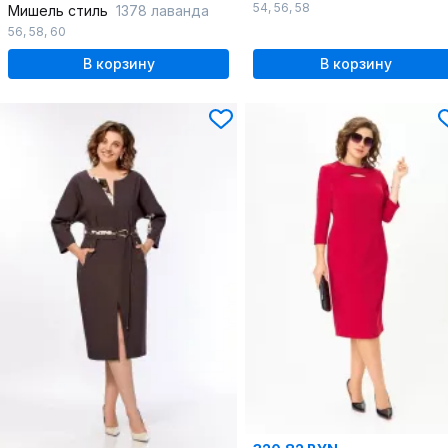
54
,
56
,
58
Мишель стиль
1378 лаванда
56
,
58
,
60
В корзину
В корзину