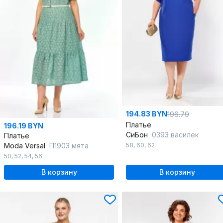
194.83 BYN
196.79
Платье
196.19 BYN
СиБон
0393 василек
Платье
Moda Versal
П1903 мята
58
,
60
,
62
50
,
52
,
54
,
56
В корзину
В корзину