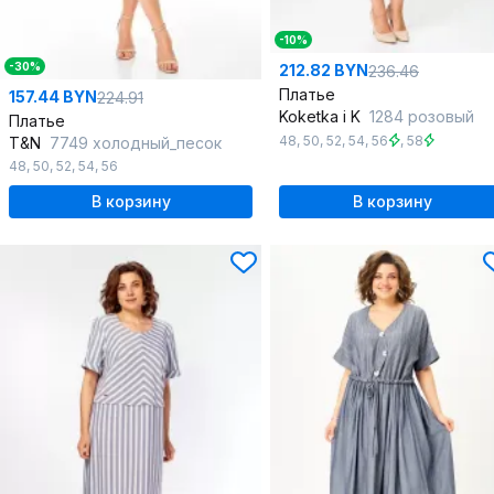
-10%
-30%
212.82 BYN
236.46
Платье
157.44 BYN
224.91
Koketka i K
1284 розовый
Платье
48
,
50
,
52
,
54
,
56
,
58
T&N
7749 холодный_песок
48
,
50
,
52
,
54
,
56
В корзину
В корзину