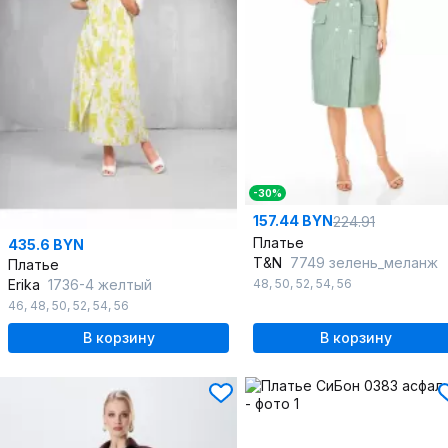
-30%
157.44 BYN
224.91
Платье
435.6 BYN
T&N
7749 зелень_меланж
Платье
Erika
1736-4 желтый
48
,
50
,
52
,
54
,
56
46
,
48
,
50
,
52
,
54
,
56
В корзину
В корзину