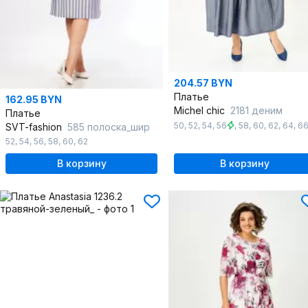
204.57 BYN
Платье
162.95 BYN
Michel chic
2181 деним
Платье
50
,
52
,
54
,
56
,
58
,
60
,
62
,
64
,
6
SVT-fashion
585 полоска_шир
52
,
54
,
56
,
58
,
60
,
62
В корзину
В корзину