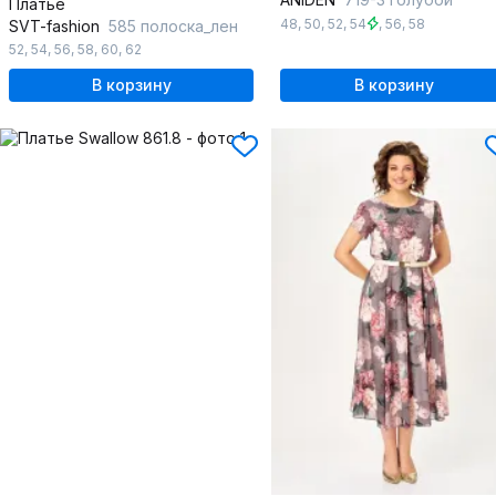
Платье
48
,
50
,
52
,
54
,
56
,
58
SVT-fashion
585 полоска_лен
52
,
54
,
56
,
58
,
60
,
62
В корзину
В корзину