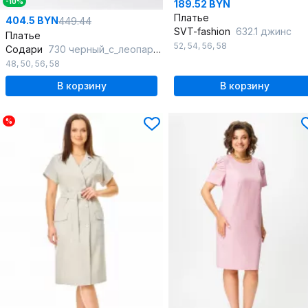
-10%
189.52 BYN
Платье
404.5 BYN
449.44
SVT-fashion
632.1 джинс
Платье
52
,
54
,
56
,
58
Содари
730 черный_с_леопардовой_вставкой
48
,
50
,
56
,
58
В корзину
В корзину
%