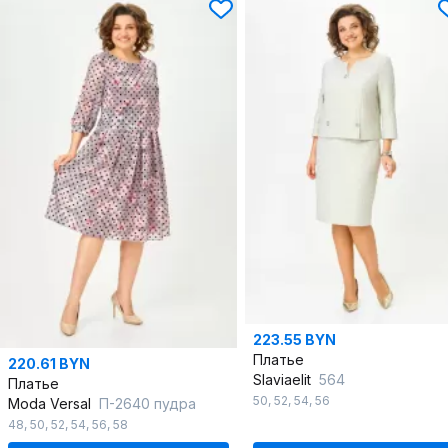
223.55 BYN
Платье
220.61 BYN
Slaviaelit
564
Платье
50
,
52
,
54
,
56
Moda Versal
П-2640 пудра
48
,
50
,
52
,
54
,
56
,
58