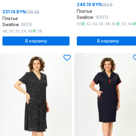
246.19 BYN
253.8
Платье
231.14 BYN
238.28
Swallow
900.13
Платье
50
,
52
,
54
,
56
,
58
,
60
,
62
,
64
Swallow
861.8
48
,
50
,
52
,
54
,
56
,
58
В корзину
В корзину