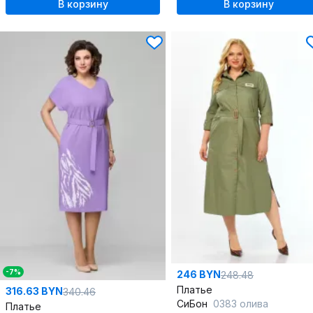
В корзину
В корзину
-7%
246 BYN
248.48
Платье
316.63 BYN
340.46
СиБон
0383 олива
Платье