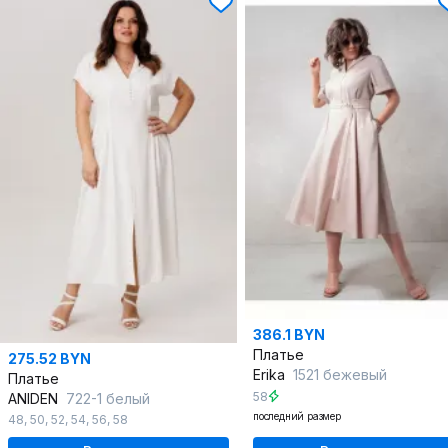
386.1 BYN
Платье
275.52 BYN
Erika
1521 бежевый
Платье
58
ANIDEN
722-1 белый
последний размер
48
,
50
,
52
,
54
,
56
,
58