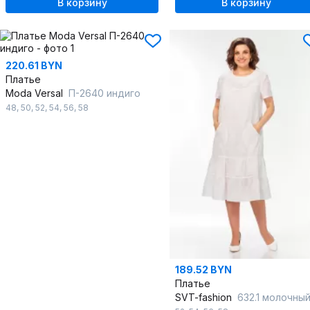
В корзину
В корзину
220.61 BYN
Платье
Moda Versal
П-2640 индиго
48
,
50
,
52
,
54
,
56
,
58
189.52 BYN
Платье
SVT-fashion
632.1 молочны