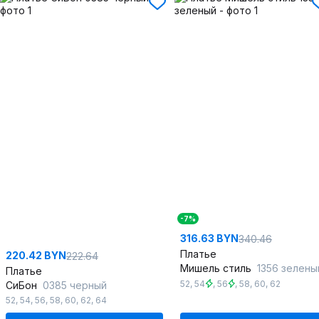
-7%
316.63 BYN
340.46
Платье
220.42 BYN
222.64
Мишель стиль
1356 зелены
Платье
52
,
54
,
56
,
58
,
60
,
62
СиБон
0385 черный
52
,
54
,
56
,
58
,
60
,
62
,
64