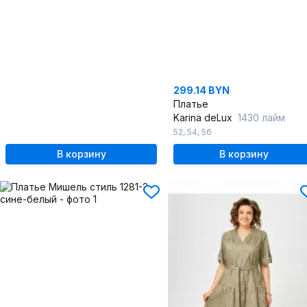
299.14 BYN
Платье
Karina deLux
1430 лайм
52
,
54
,
56
В корзину
В корзину