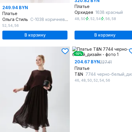
320.82 BYN
Платье
249.94 BYN
Орхидея
1638 красный
Платье
48
,
50
,
52
,
54
,
56
,
58
Ольга Стиль
С-1038 коричневый
52
,
54
,
56
В корзину
В корзину
-10%
204.67 BYN
227.41
Платье
T&N
7744 черно-белый_дизай
46
,
48
,
50
,
52
,
54
,
56