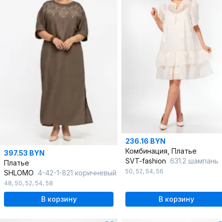
236.16 BYN
Комбинация, Платье
397.53 BYN
SVT-fashion
631.2 шампань
Платье
50
,
52
,
54
,
56
SHLOMO
4-42-1-821 коричневый
48
,
50
,
52
,
54
,
58
В корзину
В корзину