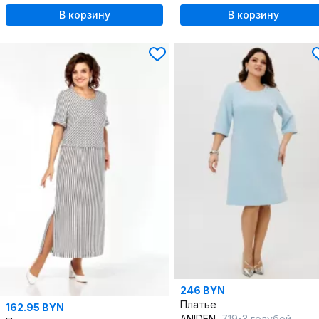
В корзину
В корзину
246 BYN
Платье
162.95 BYN
ANIDEN
719-3 голубой