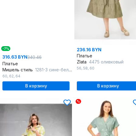
-7%
236.16 BYN
Платье
316.63 BYN
340.46
Zlata
4475 оливковый
Платье
56
,
58
,
60
Мишель стиль
1281-3 сине-белый
60
,
62
,
64
В корзину
В корзину
%