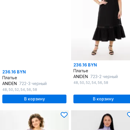
236.16 BYN
Платье
236.16 BYN
ANIDEN
723-2 черный
Платье
48
,
50
,
52
,
54
,
56
,
58
ANIDEN
722-3 черный
48
,
50
,
52
,
54
,
56
,
58
В корзину
В корзину