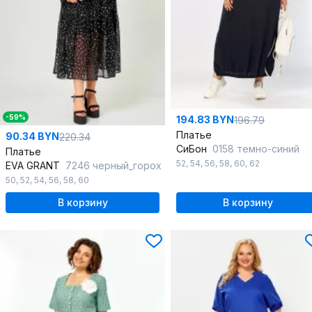
-59%
194.83 BYN
196.79
Платье
90.34 BYN
220.34
СиБон
0158 темно-синий
Платье
52
,
54
,
56
,
58
,
60
,
62
EVA GRANT
7246 черный_горох
50
,
52
,
54
,
56
,
58
,
60
В корзину
В корзину