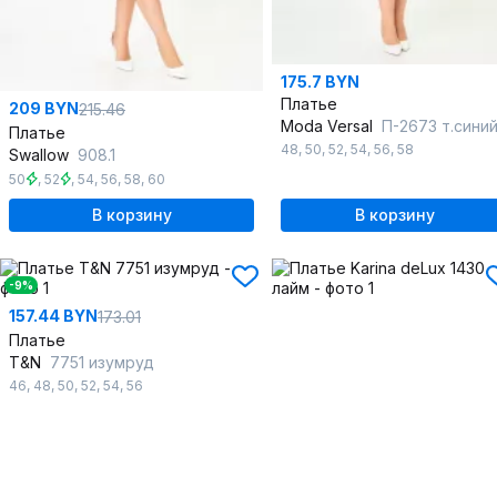
175.7 BYN
Платье
209 BYN
215.46
Moda Versal
П-2673 т.сини
Платье
48
,
50
,
52
,
54
,
56
,
58
Swallow
908.1
50
,
52
,
54
,
56
,
58
,
60
В корзину
В корзину
-9%
157.44 BYN
173.01
Платье
T&N
7751 изумруд
46
,
48
,
50
,
52
,
54
,
56