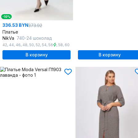
-10%
336.53 BYN
373.92
Платье
NikVa
740-24 шоколад
42
,
44
,
46
,
48
,
50
,
52
,
54
,
56
,
58
,
60
В корзину
В корзину