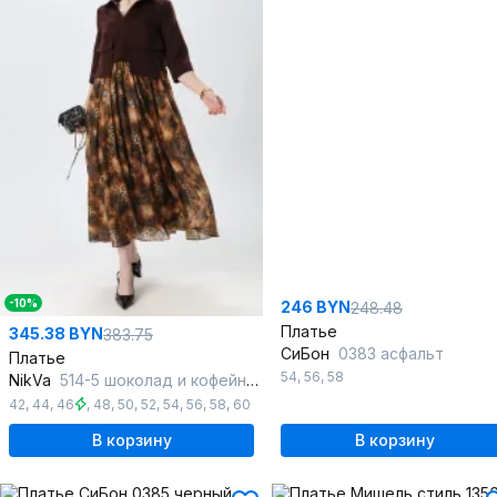
-10%
246 BYN
248.48
Платье
345.38 BYN
383.75
СиБон
0383 асфальт
Платье
54
,
56
,
58
NikVa
514-5 шоколад и кофейный леопард
42
,
44
,
46
,
48
,
50
,
52
,
54
,
56
,
58
,
60
В корзину
В корзину