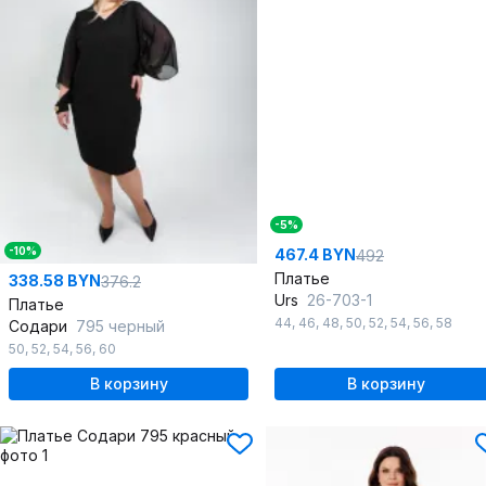
-5%
-10%
467.4 BYN
492
Платье
338.58 BYN
376.2
Urs
26-703-1
Платье
44
,
46
,
48
,
50
,
52
,
54
,
56
,
58
Содари
795 черный
50
,
52
,
54
,
56
,
60
В корзину
В корзину