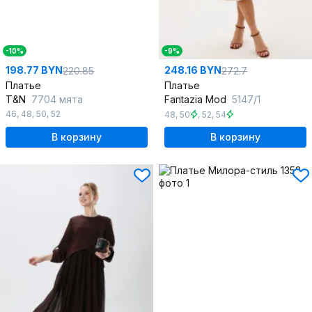
-10%
-9%
198.77 BYN
248.16 BYN
220.85
272.7
Платье
Платье
T&N
7704 мята
Fantazia Mod
5147/1
46
,
48
,
50
,
52
48
,
50
,
52
,
54
В корзину
В корзину