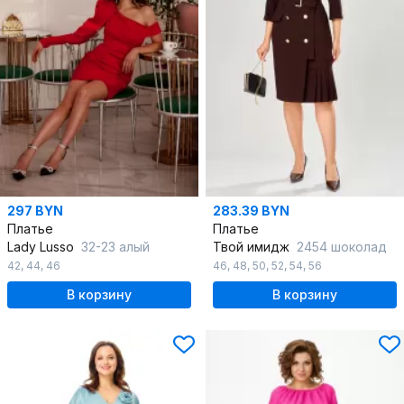
297 BYN
283.39 BYN
Платье
Платье
Lady Lusso
32-23 алый
Твой имидж
2454 шоколад
42
,
44
,
46
46
,
48
,
50
,
52
,
54
,
56
В корзину
В корзину