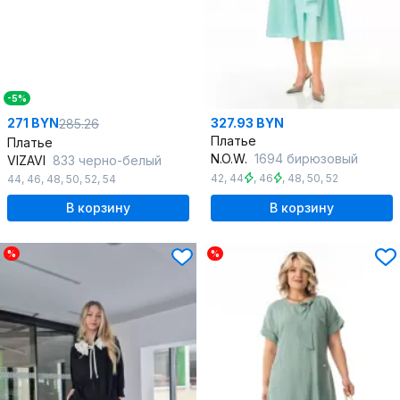
-5%
271 BYN
327.93 BYN
285.26
Платье
Платье
N.O.W.
1694 бирюзовый
VIZAVI
833 черно-белый
42
,
44
,
46
,
48
,
50
,
52
44
,
46
,
48
,
50
,
52
,
54
В корзину
В корзину
%
%