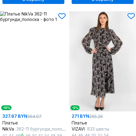
-10%
-5%
327.67 BYN
271 BYN
364.07
285.26
Платье
Платье
NikVa
362-11 бургунди_полоска
VIZAVI
833 цветы
44
,
46
,
48
,
50
,
52
,
54
42
,
44
,
46
,
48
,
50
,
52
,
54
,
56
,
58
,
60