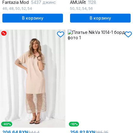
Fantazia Mod
5437 джинс
AMUARt
1128
46
,
48
,
50
,
52
,
54
50
,
52
,
54
,
56
В корзину
В корзину
%
-40%
-10%
206.64 BYN
256.82 BYN
344.4
285.35