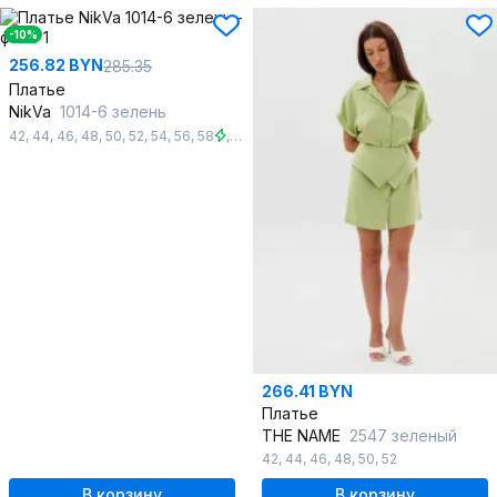
-10%
256.82 BYN
285.35
Платье
NikVa
1014-6 зелень
42
,
44
,
46
,
48
,
50
,
52
,
54
,
56
,
58
,
60
266.41 BYN
Платье
THE NAME
2547 зеленый
42
,
44
,
46
,
48
,
50
,
52
В корзину
В корзину