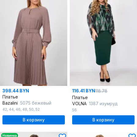
398.44 BYN
116.41 BYN
118.78
Платье
Платье
Bazalini
5075 бежевый
VOLNA
1387 изумруд
42
,
44
,
46
,
48
,
50
,
52
56
В корзину
В корзину
Новинка