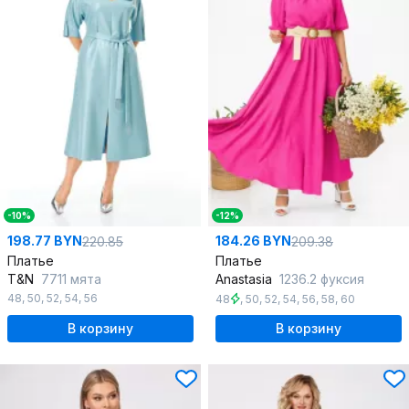
-10%
-12%
198.77 BYN
184.26 BYN
220.85
209.38
Платье
Платье
T&N
7711 мята
Anastasia
1236.2 фуксия
48
,
50
,
52
,
54
,
56
48
,
50
,
52
,
54
,
56
,
58
,
60
В корзину
В корзину