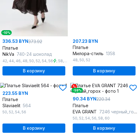
-10%
336.53 BYN
207.23 BYN
373.92
Платье
Платье
Милора-стиль
1358
NikVa
740-24 шоколад
48
,
50
,
52
42
,
44
,
46
,
48
,
50
,
52
,
54
,
56
,
58
,
60
В корзину
В корзину
%
-59%
223.55 BYN
90.34 BYN
220.34
Платье
Slaviaelit
564
Платье
EVA GRANT
7246 черный_горох
50
,
52
,
54
,
56
50
,
52
,
54
,
56
,
58
,
60
В корзину
В корзину