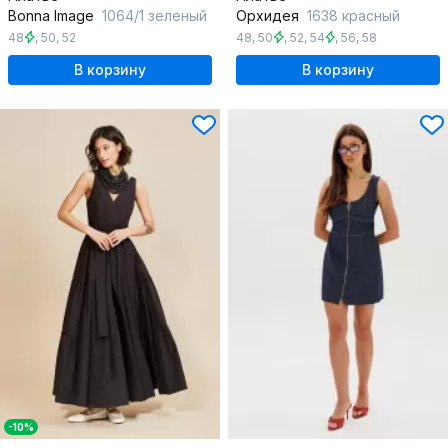
Bonna Image
1064/1 зеленый
Орхидея
1638 красный
48
,
50
,
52
48
,
50
,
52
,
54
,
56
,
58
В корзину
В корзину
-10%