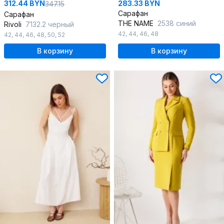
312.44 BYN
283.33 BYN
347.15
Сарафан
Сарафан
THE NAME
2538 синий
Rivoli
7132.2 черный
42
,
44
,
46
,
48
42
,
44
,
46
,
48
,
50
,
52
В корзину
В корзину