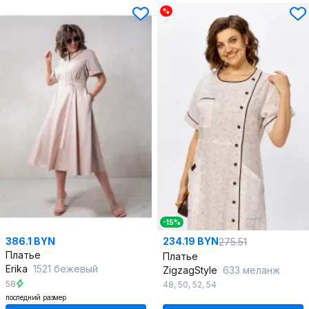
%
-15%
386.1 BYN
234.19 BYN
275.51
Платье
Платье
Erika
1521 бежевый
ZigzagStyle
633 меланж
58
48
,
50
,
52
,
54
последний размер