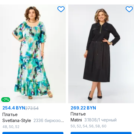
-7%
254.4 BYN
269.22 BYN
273.54
Платье
Платье
Matini
3.1808/1 черный
Svetlana-Style
2336 бирюзовый
50
,
52
,
54
,
56
,
58
,
60
48
,
50
,
52