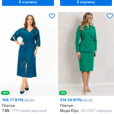
В корзину
В корзину
-10%
-5%
198.77 BYN
314.09 BYN
220.85
330.62
Платье
Платье
T&N
7711 синий_морской
Мода Юрс
26-2967 варидан