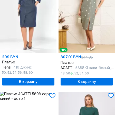
-11%
209 BYN
307.01 BYN
344.95
Платье
Платье
Tensi
410 джинс
AGATTI
5888-3 хаки-белый_горох
50
,
52
,
54
,
56
,
58
,
60
48
,
50
,
52
,
54
,
56
В корзину
В корзину