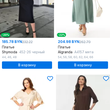
-20%
-22%
185.78 BYN
204.98 BYN
232.22
262.79
Платье
Платье
Shymoda
452-26 черный
Algranda
А4157 мята
44
,
46
,
48
54
,
56
,
58
,
60
,
62
,
64
,
66
В корзину
В корзину