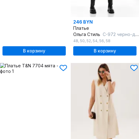
246 BYN
Платье
Ольга Стиль
С-972 черно-дымчато_розовый
48
,
50
,
52
,
54
,
56
,
58
В корзину
В корзину