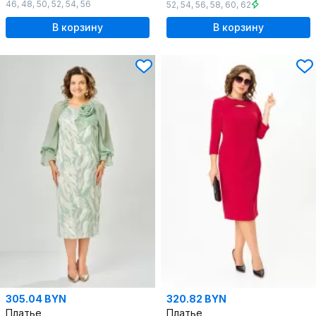
46
,
48
,
50
,
52
,
54
,
56
52
,
54
,
56
,
58
,
60
,
62
В корзину
В корзину
305.04 BYN
320.82 BYN
Платье
Платье