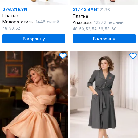
276.31 BYN
217.42 BYN
221.86
Платье
Платье
Милора-стиль
1448 синий
Anastasia
1237.2 черный
48
,
50
,
52
48
,
50
,
52
,
54
,
56
,
58
,
60
В корзину
В корзину