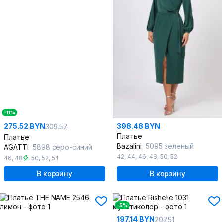
-11%
275.52 BYN
398.48 BYN
309.57
Платье
Платье
Bazalini
5095 зеленый
AGATTI
5898 серо-синий
42
,
44
,
46
,
48
,
50
,
52
46
,
48
,
50
,
52
,
54
В корзину
В корзину
-5%
197.14 BYN
207.51