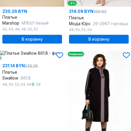
-5%
230.26 BYN
314.09 BYN
330.62
Платье
Платье
Marshop
М183/1 белый
Мода Юрс
26-2967 горчица
42
,
44
,
46
,
48
,
50
,
52
48
,
50
,
52
,
54
В корзину
В корзину
Новинка
231.14 BYN
238.28
Платье
Swallow
861.8
48
,
50
,
52
,
54
,
56
,
58