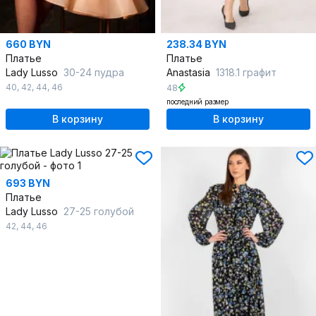
660 BYN
238.34 BYN
Платье
Платье
Lady Lusso
30-24 пудра
Anastasia
1318.1 графит
40
,
42
,
44
,
46
48
последний размер
В корзину
В корзину
693 BYN
Платье
Lady Lusso
27-25 голубой
42
,
44
,
46