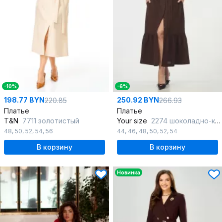
-10%
-6%
198.77 BYN
250.92 BYN
220.85
266.93
Платье
Платье
T&N
7711 золотистый
Your size
2274 шоколадно-коричневый
48
,
50
,
52
,
54
,
56
44
,
46
,
48
,
50
,
52
,
54
В корзину
В корзину
Новинка