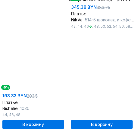
345.38 BYN
383.75
Платье
NikVa
514-5 шоколад и кофейный леопард
42
,
44
,
46
,
48
,
50
,
52
,
54
,
56
,
58
,
6
-5%
193.33 BYN
203.5
Платье
Rishelie
1030
44
,
46
,
48
В корзину
В корзину