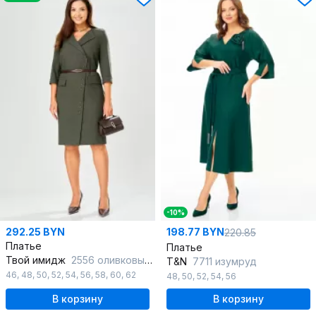
-10%
292.25 BYN
198.77 BYN
220.85
Платье
Платье
Твой имидж
2556 оливковый_в_клетку
T&N
7711 изумруд
46
,
48
,
50
,
52
,
54
,
56
,
58
,
60
,
62
48
,
50
,
52
,
54
,
56
В корзину
В корзину