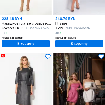
228.48 BYN
246.79 BYN
Нарядное платье с разрезом на спине и декоративной патой
Платье
Koketka i K
1101-1 белый+бирюза
TVIN
7680 карамель
52
48
последний размер
последний размер
В корзину
В корзину
%