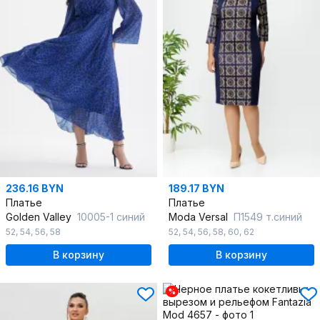
236.16 BYN
189.17 BYN
Платье
Платье
Golden Valley
10005-1 синий
Moda Versal
П1549 т.синий
52
,
54
,
56
,
58
52
,
54
,
56
,
58
,
60
,
62
В корзину
В корзину
%