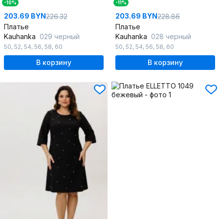
-10%
-11%
203.69 BYN
203.69 BYN
226.32
228.86
Платье
Платье
Kauhanka
029 черный
Kauhanka
028 черный
50
,
52
,
54
,
56
,
58
,
60
50
,
52
,
54
,
56
,
58
,
60
В корзину
В корзину