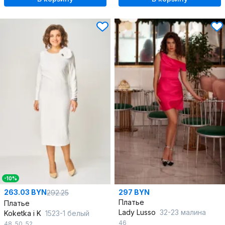
-10%
263.03 BYN
297 BYN
292.25
Платье
Платье
Lady Lusso
32-23 малина
Koketka i K
1523-1 белый
46
48
,
50
,
52