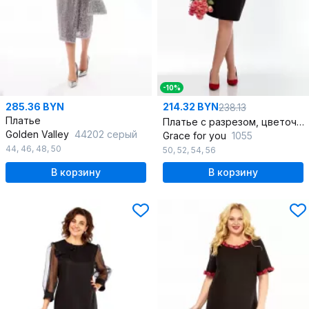
-10%
285.36 BYN
214.32 BYN
238.13
Платье
Платье с разрезом, цветочный декор и расклешенными рукавами
Golden Valley
44202 серый
Grace for you
1055
44
,
46
,
48
,
50
50
,
52
,
54
,
56
В корзину
В корзину