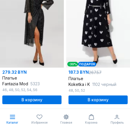
-30%
ПОДАРОК
279.32 BYN
187.3 BYN
267.57
Платье
Платье
Fantazia Mod
5323
Koketka i K
1102 черный
46
,
48
,
50
,
52
,
54
,
56
48
,
50
,
52
В корзину
В корзину
Каталог
Избранное
Главная
Корзина
Профиль