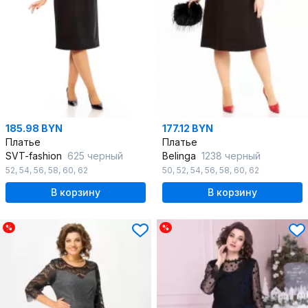
185.98 BYN
177.12 BYN
Платье
Платье
SVT-fashion
625 черный
Belinga
1238 черный
52
,
54
,
56
,
58
,
60
,
62
50
,
52
,
54
,
56
,
58
,
60
,
62
В корзину
В корзину
%
%