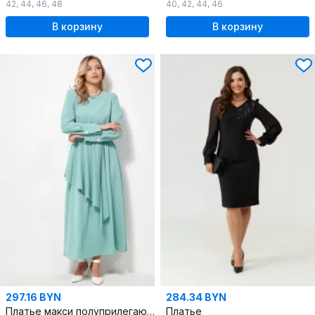
42
,
44
,
46
,
48
40
,
42
,
44
,
46
В корзину
В корзину
297.16 BYN
284.34 BYN
Платье макси полуприлегающего силуэта с резинкой
Платье