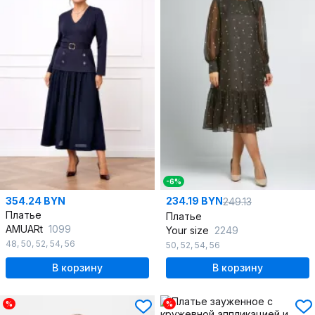
-6%
354.24 BYN
234.19 BYN
249.13
Платье
Платье
AMUARt
1099
Your size
2249
48
,
50
,
52
,
54
,
56
50
,
52
,
54
,
56
В корзину
В корзину
%
%