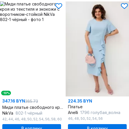
-10%
347.16 BYN
224.35 BYN
385.73
Платье
Миди платье свободного кроя из текстиля и экокожи с воротником-стойкой
Anelli
1796 голубая_волна
NikVa
802-1 чёрный
46
,
48
,
50
,
52
,
54
,
56
42
,
44
,
46
,
48
,
50
,
52
,
54
,
56
,
58
,
60
В корзину
В корзину