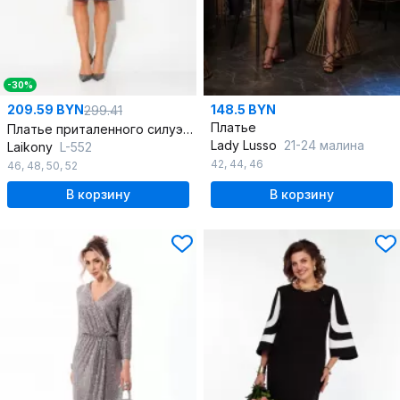
-30%
209.59 BYN
148.5 BYN
299.41
Платье
Платье приталенного силуэта с серебристым напылением и подрезами
Lady Lusso
21-24 малина
Laikony
L-552
42
,
44
,
46
46
,
48
,
50
,
52
В корзину
В корзину