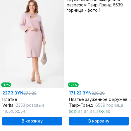
-17%
-25%
227.3 BYN
171.22 BYN
273.85
228.29
Платье
Платье зауженное с кружевной аппликацией и разрезом
Verita
2353 розовый
Таир-Гранд
6539 горчица
48
,
50
,
52
,
54
50
,
52
,
54
,
56
,
58
,
60
В корзину
В корзину