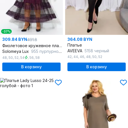
-37%
309.84 BYN
364.08 BYN
491.8
Платье
Фиолетовое кружевное платье-комплект с воланами
AVEEVA
5158 черный
Solomeya Lux
955 пурпурно-розовый
42
,
44
,
46
,
48
,
50
,
52
48
,
50
,
52
,
54
,
56
,
58
В корзину
В корзину