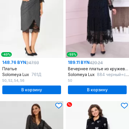
-40%
-55%
148.76 BYN
189.11 BYN
247.93
420.24
Платье
Вечернее платье из кружева и сетки с кружевной отделкой
Solomeya Lux
761Д
Solomeya Lux
884 черный+синий
50
,
52
,
54
,
56
50
В корзину
В корзину
%