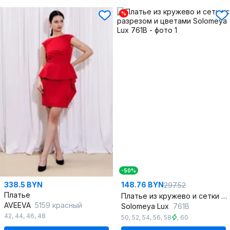
%
-50%
338.5 BYN
148.76 BYN
297.52
Платье
Платье из кружево и сетки с разрезом и цветами
AVEEVA
5159 красный
Solomeya Lux
761B
42
,
44
,
46
,
48
50
,
52
,
54
,
56
,
58
,
60