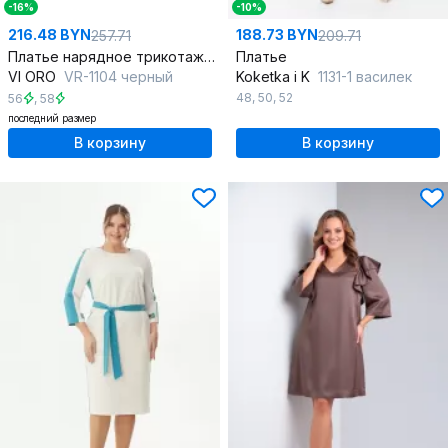
-16%
-10%
216.48 BYN
188.73 BYN
257.71
209.71
Платье нарядное трикотажное с драпировками и запахом
Платье
VI ORO
VR-1104 черный
Koketka i K
1131-1 василек
48
,
50
,
52
56
,
58
последний размер
В корзину
В корзину