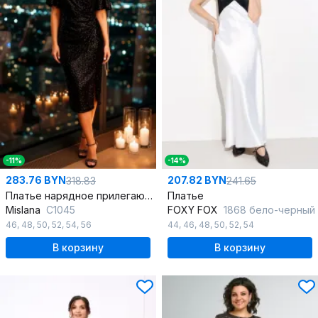
-11%
-14%
283.76 BYN
207.82 BYN
318.83
241.65
Платье нарядное прилегающего силуэта с драпировкой
Платье
Mislana
С1045
FOXY FOX
1868 бело-черный
46
,
48
,
50
,
52
,
54
,
56
44
,
46
,
48
,
50
,
52
,
54
В корзину
В корзину