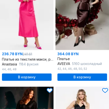
236.78 BYN
364.08 BYN
241.61
Платье
Платье из текстиля макси, рюшами и расклешением, полусвободный крой
AVEEVA
5160 шоколадный
Anastasia
1184 фуксия
42
,
44
,
46
,
48
,
50
,
52
44
,
46
,
48
В корзину
В корзину