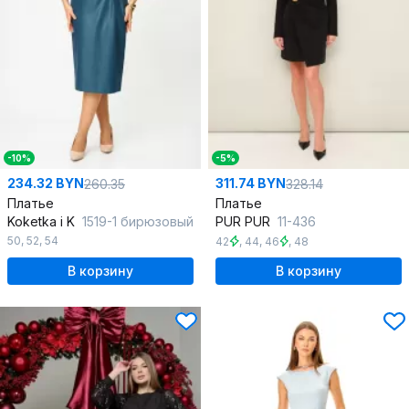
-10%
-5%
234.32 BYN
311.74 BYN
260.35
328.14
Платье
Платье
Koketka i K
1519-1 бирюзовый
PUR PUR
11-436
50
,
52
,
54
42
,
44
,
46
,
48
В корзину
В корзину