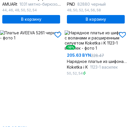
AMUARt
1031 мятно-бирюзовый
PND
82880 черный
44
,
46
,
48
,
50
,
52
,
54
48
,
50
,
52
,
54
,
56
,
58
В корзину
В корзину
-10%
205.63 BYN
228.47
Нарядное платье из шифона с воланами и расширенным силуетом
Koketka i K
1123-1 василек
50
,
52
,
54