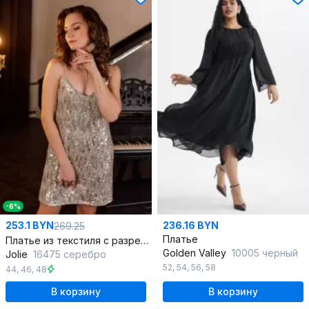
-6%
253.1 BYN
236.16 BYN
269.25
Платье
Платье из текстиля с разрезом и глубоким вырезом
Golden Valley
10005 черный
Jolie
16475 серебро
52
,
54
,
56
,
58
44
,
46
,
48
В корзину
В корзину