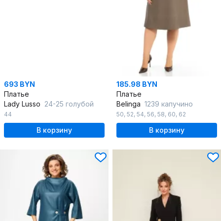
693 BYN
185.98 BYN
Платье
Платье
Lady Lusso
24-25 голубой
Belinga
1239 капучино
44
50
,
52
,
54
,
56
,
58
,
60
,
62
В корзину
В корзину