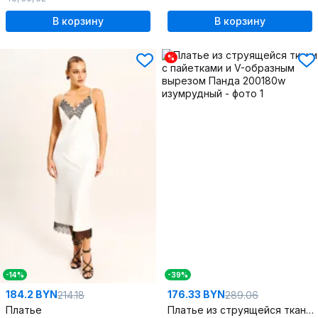
В корзину
В корзину
%
-14%
-39%
184.2 BYN
176.33 BYN
214.18
289.06
Платье
Платье из струящейся ткани с пайетками и V-образным вырезом