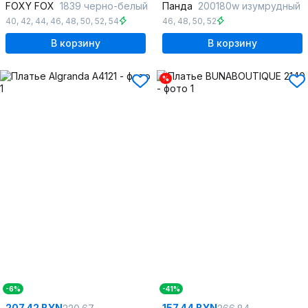
FOXY FOX
1839 черно-белый
Панда
200180w изумрудный
40
,
42
,
44
,
46
,
48
,
50
,
52
,
54
46
,
48
,
50
,
52
В корзину
В корзину
%
-6%
-41%
207.42 BYN
157.44 BYN