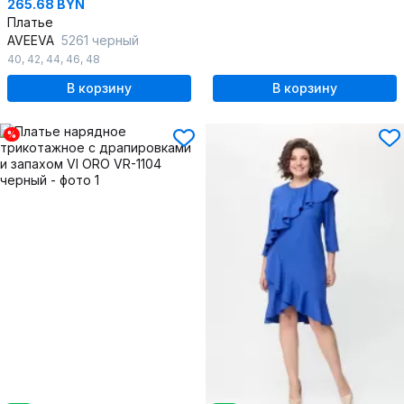
265.68 BYN
Платье
AVEEVA
5261 черный
40
,
42
,
44
,
46
,
48
В корзину
В корзину
%