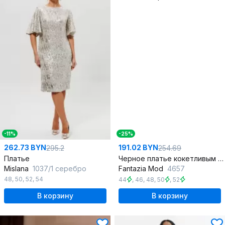
-11%
-25%
262.73 BYN
191.02 BYN
295.2
254.69
Платье
Черное платье кокетливым вырезом и рельефом
Mislana
1037/1 серебро
Fantazia Mod
4657
48
,
50
,
52
,
54
44
,
46
,
48
,
50
,
52
В корзину
В корзину