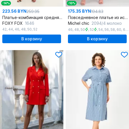
-14%
-10%
223.56 BYN
175.35 BYN
259.95
194.83
Платье-комбинация средняя длина из текстиля с регулируемыми бретелями
Повседневное платье из искусственного льна с разрезами
FOXY FOX
1646
Michel chic
2094/4 молоко
42
,
44
,
46
,
48
,
50
,
52
46
,
48
,
50
,
52
,
54
,
56
,
58
,
60
,
62
,
В корзину
В корзину