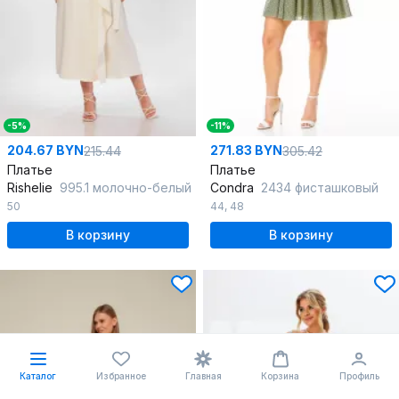
-5%
-11%
204.67 BYN
271.83 BYN
215.44
305.42
Платье
Платье
Rishelie
995.1 молочно-белый
Condra
2434 фисташковый
50
44
,
48
В корзину
В корзину
Каталог
Избранное
Главная
Корзина
Профиль