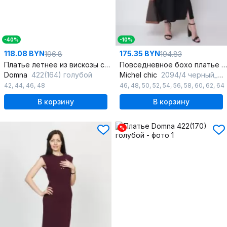
-40%
-10%
118.08 BYN
175.35 BYN
196.8
194.83
Платье летнее из вискозы с идеальной посадкой
Повседневное бохо платье из искусственного льна-вишера
Domna
422(164) голубой
Michel chic
2094/4 черный_оникс
42
,
44
,
46
,
48
46
,
48
,
50
,
52
,
54
,
56
,
58
,
60
,
62
,
64
В корзину
В корзину
%