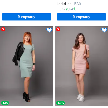
LadisLine
1589
50
,
52
,
54
,
56
В корзину
В корзину
%
%
-51%
-53%