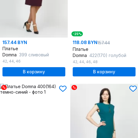
-25%
157.44 BYN
118.08 BYN
157.44
Платье
Платье
Domna
399 сливовый
Domna
422(170) голубой
42
,
44
,
46
42
,
44
,
46
,
48
В корзину
В корзину
%
%