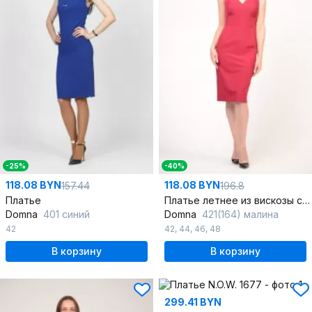
-25%
-40%
118.08 BYN
118.08 BYN
157.44
196.8
Платье
Платье летнее из вискозы с идеальной посадкой
Domna
401 синий
Domna
421(164) малина
42
42
,
44
,
46
,
48
В корзину
В корзину
299.41 BYN