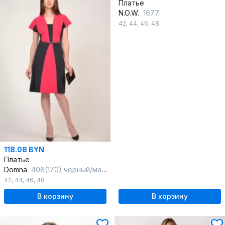
Платье
N.O.W.
1677
42
,
44
,
46
,
48
118.08 BYN
Платье
Domna
408(170) черный/малиновый
42
,
44
,
46
,
48
В корзину
В корзину