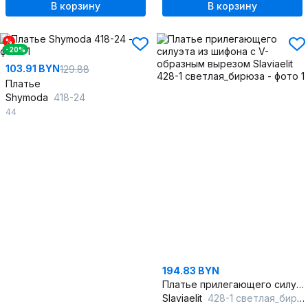
В корзину
В корзину
%
-20%
103.91 BYN
129.88
Платье
Shymoda
418-24
44
194.83 BYN
Платье прилегающего силуэта из шифона с V-образным вырезом
Slaviaelit
428-1 светлая_бирюза