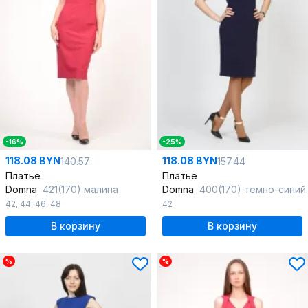
-16%
-25%
118.08 BYN
118.08 BYN
140.57
157.44
Платье
Платье
Domna
421(170) малина
Domna
400(170) темно-синий
42
,
44
,
46
,
48
42
В корзину
В корзину
%
%