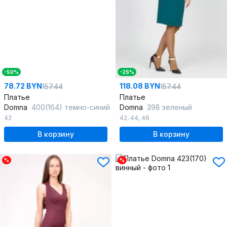
-50%
-25%
78.72 BYN
118.08 BYN
157.44
157.44
Платье
Платье
Domna
400(164) темно-синий
Domna
398 зеленый
42
42
,
44
,
46
В корзину
В корзину
%
%