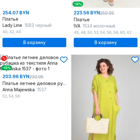
-14%
254.07 BYN
223.56 BYN
259.95
Платье
Платье
Lady Line
1583 черный
IVA
1534 молочный
40
,
42
,
44
46
,
48
,
50
,
52
,
54
,
56
,
58
,
60
,
62
В корзину
В корзину
%
-15%
203.96 BYN
239.95
Платье летнее деловое рубашка из текстиля
Anna Majewska
1537
52
,
54
,
56