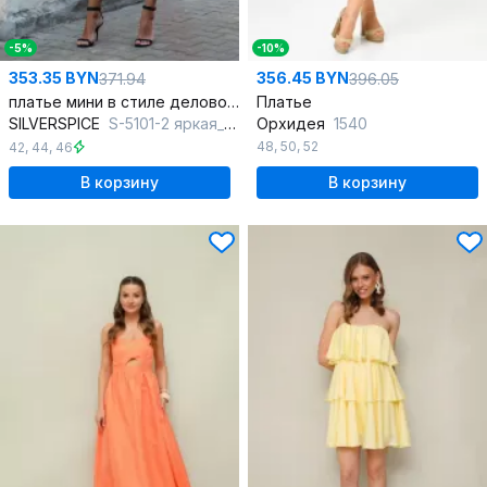
-5%
-10%
353.35 BYN
356.45 BYN
371.94
396.05
платье мини в стиле деловой жакет с пуговицами
Платье
SILVERSPICE
S-5101-2 яркая_морковь
Орхидея
1540
48
,
50
,
52
42
,
44
,
46
В корзину
В корзину