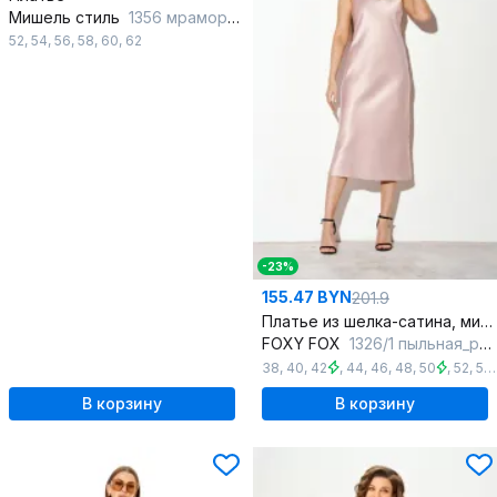
Мишель стиль
1356 мраморный
52
,
54
,
56
,
58
,
60
,
62
-23%
155.47 BYN
201.9
Платье из шелка-сатина, миди, прилегающий силуэт, регулируемые бретели
FOXY FOX
1326/1 пыльная_роза
38
,
40
,
42
,
44
,
46
,
48
,
50
,
52
,
54
В корзину
В корзину