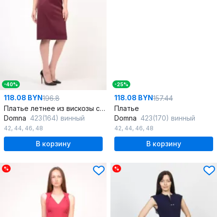
-40%
-25%
118.08 BYN
118.08 BYN
196.8
157.44
Платье летнее из вискозы с идеальной посадкой
Платье
Domna
423(164) винный
Domna
423(170) винный
42
,
44
,
46
,
48
42
,
44
,
46
,
48
В корзину
В корзину
%
%