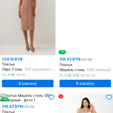
-7%
234.19 BYN
316.63 BYN
340.46
Платье
Платье
Ларс Стиль
1241 оранжево-голубая_лапка
Мишель стиль
1356 зеленый
44
,
46
,
48
,
50
52
,
54
,
56
,
58
,
60
,
62
В корзину
В корзину
%
-7%
316.63 BYN
340.46
Платье