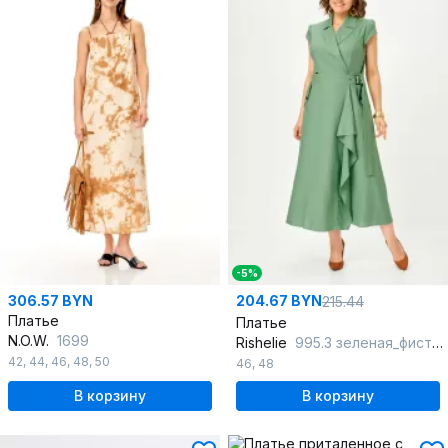
-5%
306.57 BYN
204.67 BYN
215.44
Платье
Платье
N.O.W.
1699
Rishelie
995.3 зеленая_фисташка
42
,
44
,
46
,
48
,
50
46
,
48
В корзину
В корзину