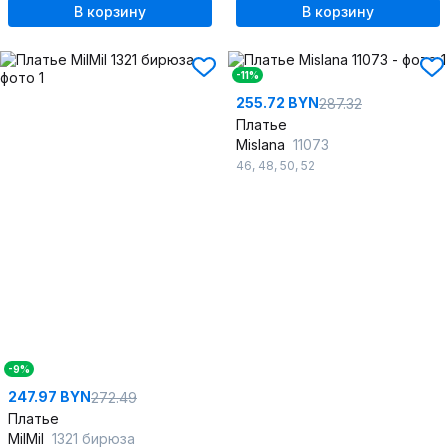
В корзину
В корзину
-11%
255.72 BYN
287.32
Платье
Mislana
11073
46
,
48
,
50
,
52
-9%
247.97 BYN
272.49
Платье
MilMil
1321 бирюза