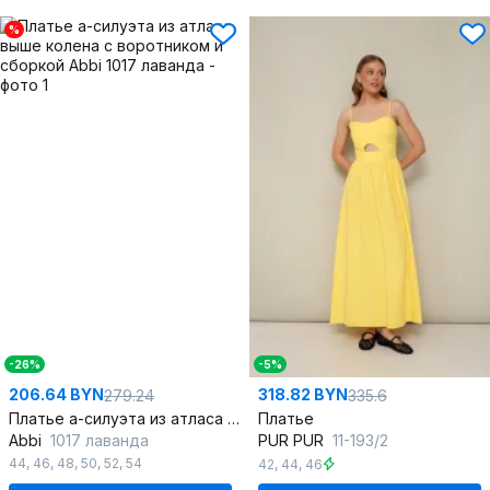
%
-26%
-5%
206.64 BYN
318.82 BYN
279.24
335.6
Платье а-силуэта из атласа выше колена с воротником и сборкой
Платье
Abbi
1017 лаванда
PUR PUR
11-193/2
44
,
46
,
48
,
50
,
52
,
54
42
,
44
,
46