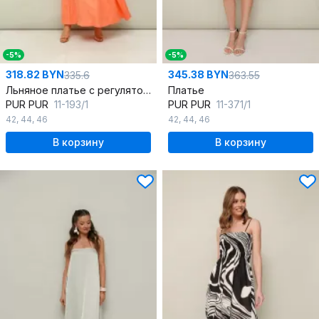
-5%
-5%
318.82 BYN
345.38 BYN
335.6
363.55
Льняное платье с регуляторами, фигурным вырезом и А-силуэтом
Платье
PUR PUR
11-193/1
PUR PUR
11-371/1
42
,
44
,
46
42
,
44
,
46
В корзину
В корзину