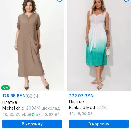
-7%
175.35 BYN
272.97 BYN
188.54
Платье
Платье
Fantazia Mod
5144
Michel chic
2094/4 шоколад
46
,
48
,
50
,
52
48
,
50
,
52
,
54
,
56
,
58
,
60
,
62
,
64
В корзину
В корзину