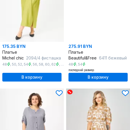
175.35 BYN
275.91 BYN
Платье
Платье
Michel chic
2094/4 фисташка
Beautiful&Free
6411 бежевый
48
,
50
,
52
,
54
,
56
,
58
,
60
,
62
,
64
48
,
54
последний размер
В корзину
В корзину
%