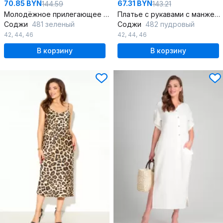
70.85 BYN
67.31 BYN
144.59
143.21
Молодёжное прилегающее платье из трикотажа с нагрудной вытачкой
Платье с рукавами с манжетами и декоративной рюшей
Соджи
481 зеленый
Соджи
482 пудровый
42
,
44
,
46
42
,
44
,
46
В корзину
В корзину