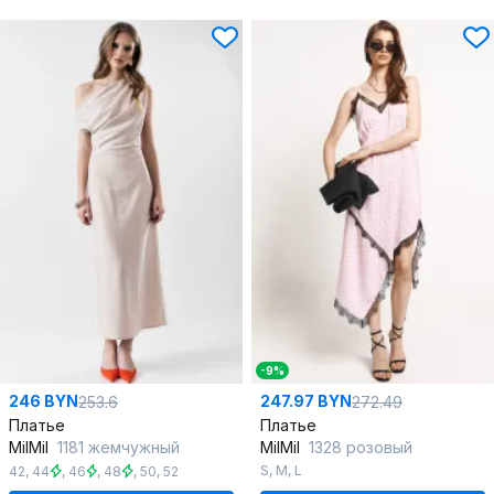
-9%
246 BYN
247.97 BYN
253.6
272.49
Платье
Платье
MilMil
1181 жемчужный
MilMil
1328 розовый
S
,
M
,
L
42
,
44
,
46
,
48
,
50
,
52