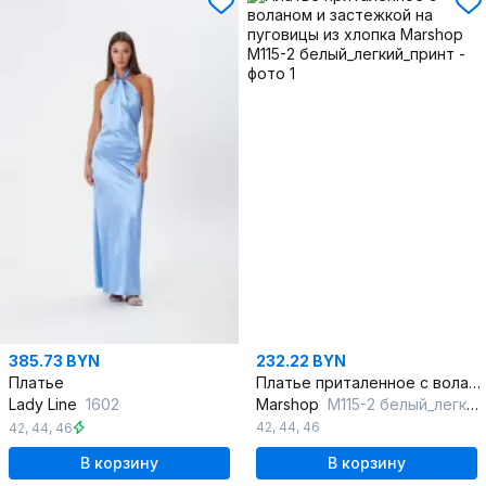
385.73 BYN
232.22 BYN
Платье
Платье приталенное с воланом и застежкой на пуговицы из хлопка
Lady Line
1602
Marshop
М115-2 белый_легкий_принт
42
,
44
,
46
42
,
44
,
46
В корзину
В корзину