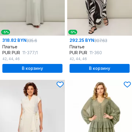
-5%
-5%
318.82 BYN
292.25 BYN
335.6
307.63
Платье
Платье
PUR PUR
11-377/1
PUR PUR
11-360
42
,
44
,
46
42
,
44
,
46
В корзину
В корзину