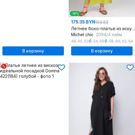
-10%
175.35 BYN
194.83
Летнее бохо-платье из искусственного льна с ассиметрией
Michel chic
2094/4 лайм
48
,
50
,
52
,
54
,
56
,
58
,
60
,
62
,
64
В корзину
В корзину
%